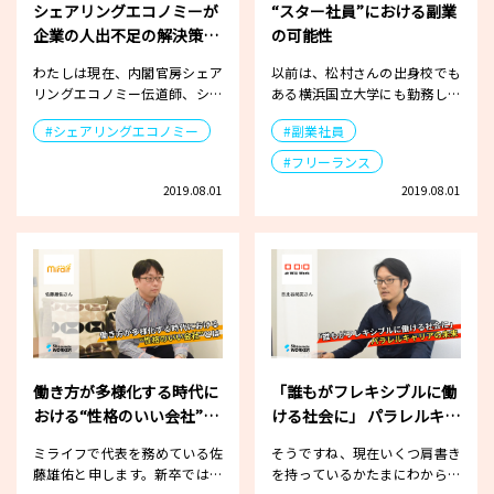
シェアリングエコノミーが
“スター社員”における副業
企業の人出不足の解決策に
の可能性
なるために
わたしは現在、内閣官房シェア
以前は、松村さんの出身校でも
リングエコノミー伝道師、シェ
ある横浜国立大学にも勤務して
アリングエコノミー協会 事務局
いましたが、今は神戸大学大学
#シェアリングエコノミー
#副業社員
長…
院…
#フリーランス
2019.08.01
2019.08.01
働き方が多様化する時代に
「誰もがフレキシブルに働
おける“性格のいい会社”と
ける社会に」 パラレルキャ
は
リアの未来
ミライフで代表を務めている佐
そうですね、現在いくつ肩書き
藤雄佑と申します。新卒ではベ
を持っているかたまにわからな