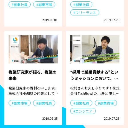
ルシステム24へ入社しマーケ…
くなります（笑）。企業コンサ
#副業社員
#副業市場
#副業社員
ル…
#フリーランス
2019.08.01
2019.07.25
複業研究家が語る、複業の
“採用で業績貢献する”とい
未来
うミッションにおいて、
『雇用形態』にこだわる必
複業研究家の西村と申します。
松村さんお久しぶりです！株式
要性はない
株式会社HARESの代表として、
会社TechBowlの小澤と申しま
複業を広める活動をしていま
す。2010年に株式会社…
#副業市場
#副業社員
#副業社員
#副業市場
す。具体…
#エンジニア
2019.07.25
2019.07.25