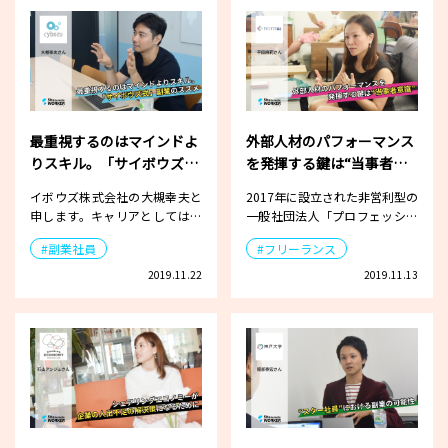
最重視するのはマインドよ
外部人材のパフォーマンス
りスキル。「サイボウズ
を発揮する鍵は“当事者意
式」副業のススメ
識”
イボウズ株式会社の大槻幸夫と
2017年に設立された非営利型の
申します。キャリアとしては、
一般社団法人「プロフェッショ
2000年に大学を卒業後に知人と
ナル＆パラレルキャリア・フリ
#副業社員
#フリーランス
ベ…
ー…
2019.11.22
2019.11.13