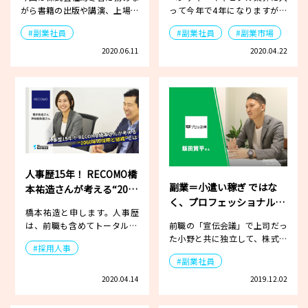
がら書籍の出版や講演、上場企
って今年で4年になりますが、
業の新規事業アドバイザーな
実は僕自身もともと起業家で
#副業社員
#副業社員
#副業市場
ど…
し…
2020.06.11
2020.04.22
人事歴15年！ RECOMO橋
副業＝小遣い稼ぎ ではな
本祐造さんが考える“2060
く、プロフェッショナル
年の採用と組織”とは
橋本祐造と申します。人事歴
の“人材シェアリング”
は、前職も含めてトータル15
前職の「宣伝会議」で上司だっ
年ほどになります。長く勤め
た小野と共に独立して、株式会
#採用人事
ていた…
社ホールハートを創立しまし
#副業社員
た…
2020.04.14
2019.12.02