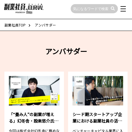
副業社員TOP
アンバサダー
アンバサダー
「“畳み人”の副業が増え
シード期スタートアップ企
る」幻冬舎・設楽悠介氏と
業における副業社員の活用
考えるこれからの働き方
のメリット
今回は株式会社幻冬舎に務めな
ベンチャーキャピタル業界に入