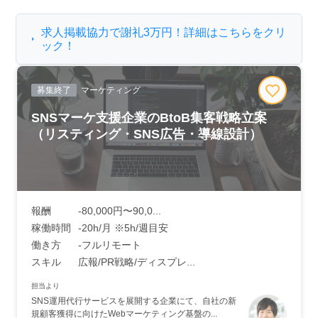
求人掲載協力で謝礼3万円！詳細はこちらをクリ
ック！
募集終了
マーケティング
SNSマーケ支援企業のBtoB集客戦略立案
（リスティング・SNS広告・導線設計）
報酬
-80,000円〜90,0...
稼働時間
-20h/月 ※5h/週目安
働き方
-フルリモート
スキル
広報/PR戦略/ディスプレ...
担当より
SNS運用代行サービスを展開する企業にて、自社の新
規顧客獲得に向けたWebマーケティング基盤の...