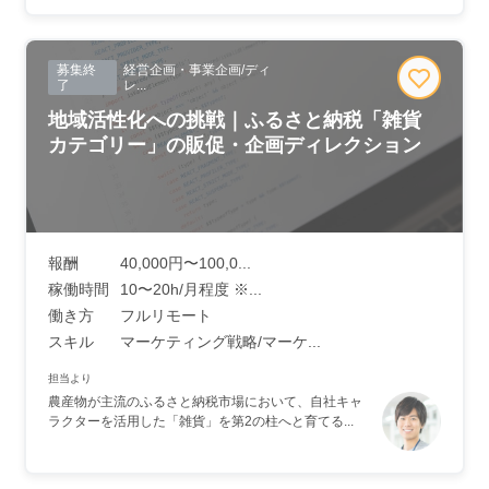
募集終
経営企画・事業企画/ディ
了
レ...
地域活性化への挑戦｜ふるさと納税「雑貨
カテゴリー」の販促・企画ディレクション
報酬
40,000円〜100,0...
稼働時間
10〜20h/月程度 ※...
働き方
フルリモート
スキル
マーケティング戦略/マーケ...
担当より
農産物が主流のふるさと納税市場において、自社キャ
ラクターを活用した「雑貨」を第2の柱へと育てる...