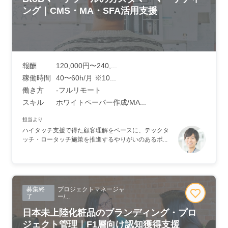
ング｜CMS・MA・SFA活用支援
報酬
120,000円〜240,...
稼働時間
40〜60h/月 ※10...
働き方
-フルリモート
スキル
ホワイトペーパー作成/MA...
担当より
ハイタッチ支援で得た顧客理解をベースに、テックタ
ッチ・ロータッチ施策を推進するやりがいのあるポ...
募集終
プロジェクトマネージャ
了
ー/...
日本未上陸化粧品のブランディング・プロ
ジェクト管理｜F1層向け認知獲得支援