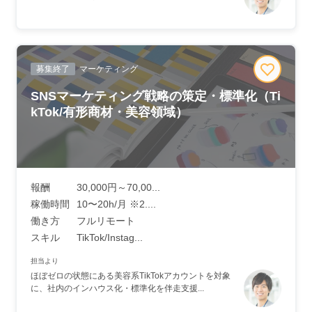
募集終了
マーケティング
SNSマーケティング戦略の策定・標準化（Ti
kTok/有形商材・美容領域）
報酬
30,000円～70,00...
稼働時間
10〜20h/月 ※2....
働き方
フルリモート
スキル
TikTok/Instag...
担当より
ほぼゼロの状態にある美容系TikTokアカウントを対象
に、社内のインハウス化・標準化を伴走支援...