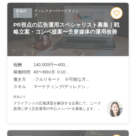
募集終
ディレクター/マーケティン
了
グ
PR視点の広告運用スペシャリスト募集｜戦
略立案・コンペ提案〜主要媒体の運用改善
報酬
140,000円〜400,...
稼働時間
40〜80h/月 ※10...
働き方
-フルリモート ※可能な方...
スキル
マーケティング/ディレクシ...
担当より
クライアントの広報課題を解決する企業にて、ニーズ
急増に伴う広告運用の中心メンバーを募集します。...