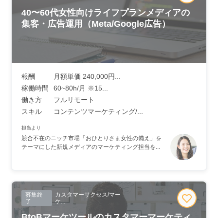
40〜60代女性向けライフプランメディアの
集客・広告運用（Meta/Google広告）
報酬
月額単価 240,000円...
稼働時間
60~80h/月 ※15...
働き方
フルリモート
スキル
コンテンツマーケティング/...
担当より
競合不在のニッチ市場「おひとりさま女性の備え」を
テーマにした新規メディアのマーケティング担当を...
募集終
カスタマーサクセス/マー
了
ケ...
BtoBマーケツールのカスタマーマーケティ