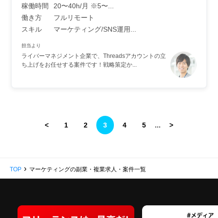
稼働時間
20〜40h/月 ※5〜...
働き方
フルリモート
スキル
マーケティング/SNS運用...
担当より
ライバーマネジメント企業で、Threadsアカウントの立
ち上げをお任せする案件です！戦略策定か...
...
<
1
2
3
4
5
>
›
TOP
マーケティングの副業・複業求人・案件一覧