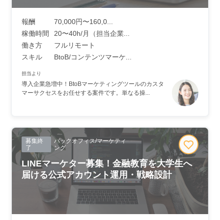
報酬
70,000円〜160,0...
稼働時間
20〜40h/月（担当企業...
働き方
フルリモート
スキル
BtoB/コンテンツマーケ...
担当より
導入企業急増中！BtoBマーケティングツールのカスタ
マーサクセスをお任せする案件です。単なる操...
募集終
バックオフィス/マーケティ
了
ング
LINEマーケター募集！金融教育を大学生へ
届ける公式アカウント運用・戦略設計