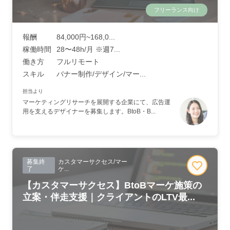
フリーランス向け
報酬
84,000円~168,0...
稼働時間
28〜48h/月 ※週7...
働き方
フルリモート
スキル
バナー制作/デザイン/マー...
担当より
マーケティングリサーチを展開する企業にて、広告運
用を支えるデザイナーを募集します。BtoB・B...
募集終
カスタマーサクセス/マー
了
ケ...
【カスタマーサクセス】BtoBマーケ施策の
立案・伴走支援｜クライアントのLTV最...