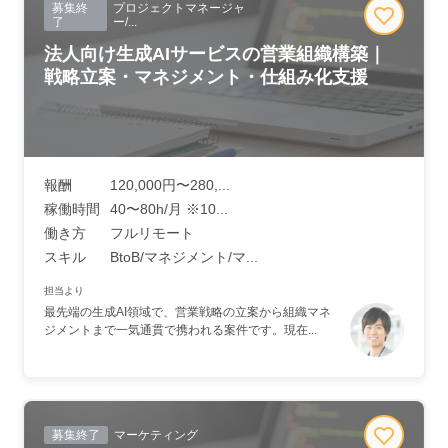
募集終
プロジェクトマネージャ
了
ー/...
法人向け生成AIサービスの営業組織構築｜
戦略立案・マネジメント・仕組み化支援
報酬
120,000円〜280,...
稼働時間
40〜80h/月 ※10...
働き方
フルリモート
スキル
BtoB/マネジメント/マ...
担当より
最先端の生成AI領域で、営業戦略の立案から組織マネ
ジメントまで一気通貫で携われる案件です。現在...
募集終了
マーケティング