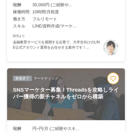
報酬
30,000円 (ご経験や...
稼働時間
10時間/月程度
働き方
フルリモート
スキル
LINE/資料作成/マーケ...
担当より
金融教育サービスを展開する企業で、大学生向けのLIN
E公式アカウント運用をお任せする案件です！...
募集終了
マーケティング
SNSマーケター募集！Threadsを攻略しライ
バー獲得の新チャネルをゼロから構築
報酬
円~円/月 (ご経験やスキ...