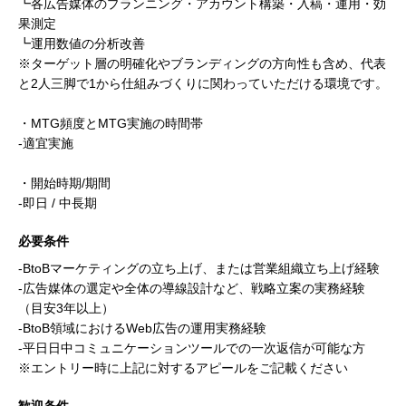
┗各広告媒体のプランニング・アカウント構築・入稿・運用・効
果測定
┗運用数値の分析改善
※ターゲット層の明確化やブランディングの方向性も含め、代表
と2人三脚で1から仕組みづくりに関わっていただける環境です。
・MTG頻度とMTG実施の時間帯
-適宜実施
・開始時期/期間
-即日 / 中長期
必要条件
-BtoBマーケティングの立ち上げ、または営業組織立ち上げ経験
-広告媒体の選定や全体の導線設計など、戦略立案の実務経験
（目安3年以上）
-BtoB領域におけるWeb広告の運用実務経験
-平日日中コミュニケーションツールでの一次返信が可能な方
※エントリー時に上記に対するアピールをご記載ください