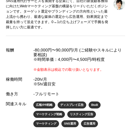
SNS運用代行サービスを展開する企業にて、自社の新規顧客獲得
に向けたWebマーケティング基盤の構築をリードいただくポジシ
ョンです。ターゲット選定やブランディングの方向性といった最
上流から携わり、最適な媒体の選定から広告運用、効果測定まで
裁量を持って並走できます。0→1の立ち上げフェーズで手腕を発
揮したい方に最適です。
報酬
-80,000円〜90,000円/月 (ご経験やスキルにより
要相談)
※時間単価：4,000円〜4,500円/時程度
※金額表示は税込での取り扱いとなります。
稼働時間
-20h/月
※5h/週目安
働き方
-フルリモート
関連スキル
広報/PR戦略
ディスプレイ広告
BtoB
マーケティング戦略
リスティング広告
マーケティング
SNS運用
広告運用