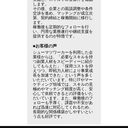
します。
その後、企業との面談調整や条件
交渉を進め、マッチングが成立次
第、契約締結と稼働開始に移行し
ます。
稼働後も定期的なフォローを行
い、円滑な業務遂行や継続支援を
提供するのが特徴です。
■お客様の声
シューマツワーカーを利用した企
業様からは、「必要なスキルを持
つ副業人材をスピーディーに紹介
してもらえた」「採用コストを抑
えつつ、即戦力人材により事業成
長を加速できた」という声を多く
いただいています。特にITやマー
ケティング領域では、スキルの見
極めやマッチング精度が高く、安
心して依頼できるとの評価をいた
だいています。また、稼働後のフ
ォローも手厚く、課題や不安があ
れば迅速に対応してくれるため、
長期的な関係構築がしやすいとい
う点も好評です。