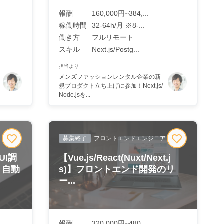
報酬
160,000円~384,...
稼働時間
32-64h/月 ※8-...
働き方
フルリモート
スキル
Next.js/Postg...
担当より
メンズファッションレンタル企業の新
規プロダクト立ち上げに参加！Next.js/
Node.jsを...
ア
募集終了
フロントエンドエンジニア
UI調
【Vue.js/React(Nuxt/Next.j
！自動
s)】フロントエンド開発のリ
ー...
報酬
320,000円~480,...