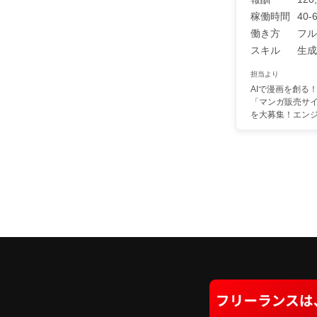
稼働時間
40-6
働き方
フル
スキル
生成A
担当より
AIで漫画を創る
「マンガ販売サ
を大募集！エンジニ