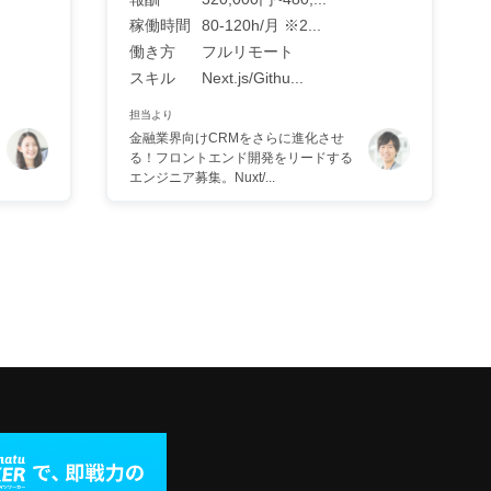
稼働時間
80-120h/月 ※2...
働き方
フルリモート
スキル
Next.js/Githu...
担当より
金融業界向けCRMをさらに進化させ
る！フロントエンド開発をリードする
エンジニア募集。Nuxt/...