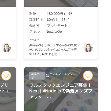
報酬
-180,000円 (ご経...
稼働時間
-60h/月 ※15h/...
働き方
-フルリモート
スキル
Next.js/Go
担当より
美容業界をサポートする業務効率化ツ
ールのフルスタックエンジニアを募
集！GoとNext.jsを使...
募集終
バックエンドエンジニア/
了
フ...
】アプリ
フルスタックエンジニア募集！
ントエ
Next.js/Node.jsで新規メンズフ
ァッショ...