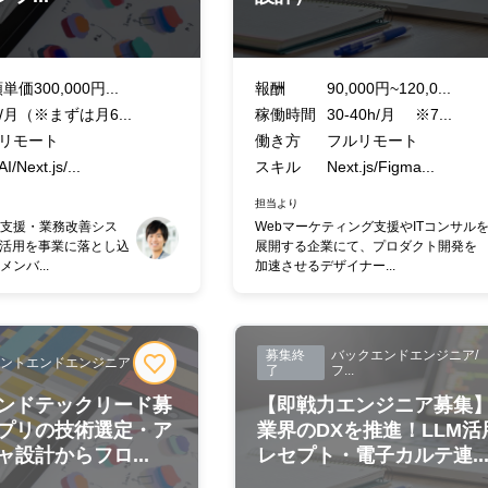
単価300,000円...
報酬
90,000円~120,0...
h/月（※まずは月6...
稼働時間
30-40h/月 ※7...
リモート
働き方
フルリモート
/Next.js/...
スキル
Next.js/Figma...
担当より
支援・業務改善シス
Webマーケティング支援やITコンサル
I活用を事業に落とし込
展開する企業にて、プロダクト開発を
ンバ...
加速させるデザイナー...
募集終
バックエンドエンジニア/
ントエンドエンジニア
了
フ...
ンドテックリード募
【即戦力エンジニア募集
プリの技術選定・ア
業界のDXを推進！LLM活
設計からフロ...
レセプト・電子カルテ連..