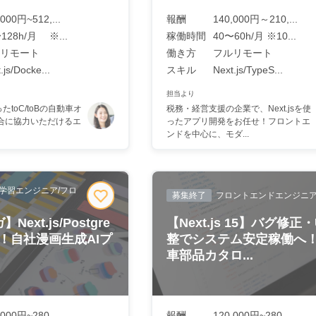
,000円~512,...
報酬
140,000円～210,...
128h/月 ※...
稼働時間
40〜60h/月 ※10...
リモート
働き方
フルリモート
.js/Docke...
スキル
Next.js/TypeS...
担当より
たtoC/toBの自動車オ
税務・経営支援の企業で、Next.jsを使
合に協力いただけるエ
ったアプリ開発をお任せ！フロントエ
ンドを中心に、モダ...
学習エンジニア/フロ
募集終了
フロントエンドエンジニ
Next.js/Postgre
【Next.js 15】バグ修正・
む！自社漫画生成AIプ
整でシステム安定稼働へ
車部品カタロ...
,000円~280,...
報酬
120,000円~280,...