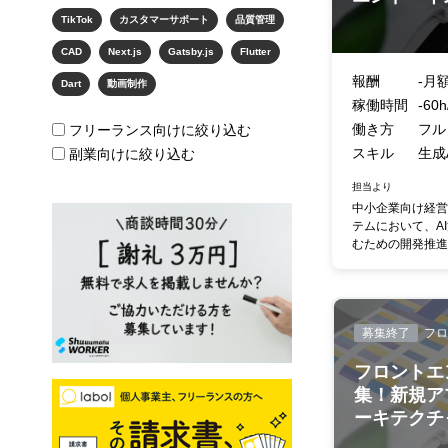
TikTok
カスタマーサポート
品質管理
CAD
Next.js
Gatsby.js
Flutter
報酬
-月額
Dart
動画制作
稼働時間
-60
働き方
フル
フリーランス向けに絞り込む
スキル
生成AI
副業向けに絞り込む
担当より
中小企業向け経営
テムにおいて、A
むための開発推進メ
募集終了
フロ
フロントエ
集！新規ア
ーキテクチャ