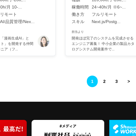
0h/月 10-...
稼働時間
24~40h/月 ※6~...
リモート
働き方
フルリモート
I/品質管理/Nex...
スキル
Next.js/Postg...
担当より
！「漫画生成AI」と
開発ほぼ完了のシステムを完成させる
イト」を開発する仲間
エンジニア募集！ 中小企業の製品カタ
ア（フ...
ログシステム開発案件で...
1
2
3
>