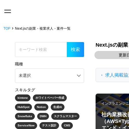
›
TOP
Next.jsの副業・複業求人・案件一覧
Next.js
更新日
職種
求人掲載協
スキルタグ
kintone
ホワイトペーパー作成
インフラエンジニア
HubSpot
Notion
生成AI
社内業務改
Snowflake
DWH
スクラムマスター
（AWS×Ty
ServiceNow
テスト設計
CMS
エンド・イン