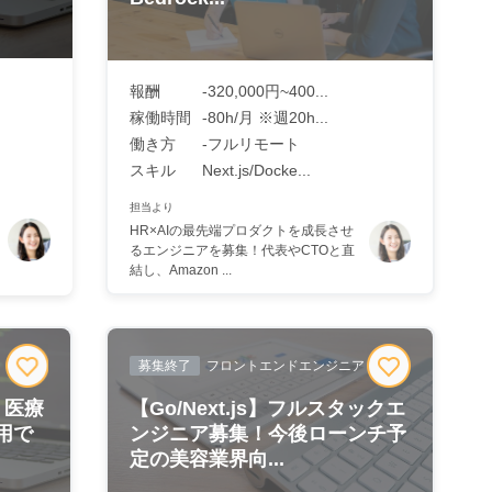
報酬
-320,000円~400...
稼働時間
-80h/月 ※週20h...
働き方
-フルリモート
スキル
Next.js/Docke...
担当より
を
HR×AIの最先端プロダクトを成長させ
るエンジニアを募集！代表やCTOと直
結し、Amazon ...
募集終了
フロントエンドエンジニア
】医療
【Go/Next.js】フルスタックエ
用で
ンジニア募集！今後ローンチ予
.
定の美容業界向...