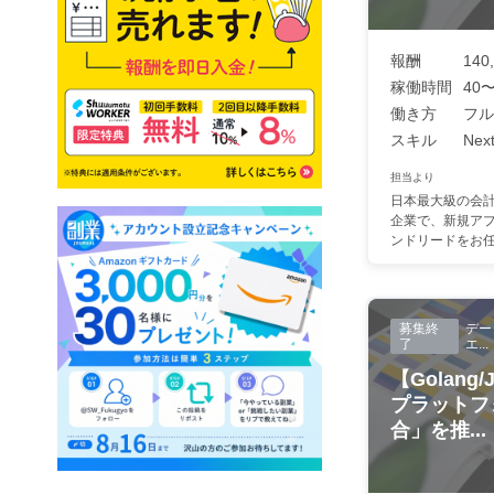
報酬
140
稼働時間
40〜
働き方
フル
スキル
Next
担当より
日本最大級の会
企業で、新規ア
ンドリードをお任せ
募集終
デー
了
エ...
【Golang/
プラットフ
合」を推...