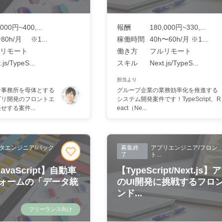
,000円~400,...
報酬
180,000円~330,...
80h/月 ※1...
稼働時間
40h〜60h/月 ※1...
リモート
働き方
フルリモート
.js/TypeS...
スキル
Next.js/TypeS...
担当より
計事務所を母体とする
グループ企業の業務効率化を推進する
プリ開発のフロントエ
システム開発案件です！TypeScript、R
する案件...
eact（Ne...
タエンジニア/バック
募集終
アプリエンジニア/フロン
了
ト...
JavaScript】自動車
【TypeScript/Next.js
ォームの「データ統
のUI開発に挑戦するフロ
ンド...
フリーランス向け