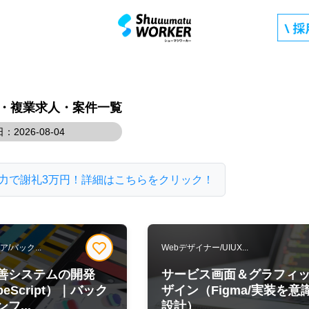
の副業・複業求人・案件一覧
：2026-08-04
力で謝礼3万円！詳細はこちらをクリック！
/バック...
Webデザイナー/UIUX...
善システムの開発
サービス画面＆グラフィ
peScript）｜バック
ザイン（Figma/実装を意
フ...
設計）