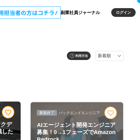
副業社員ジャーナル
ログイン
利用方法
募集終了
バックエンドエンジニア
ックデ
AIエージェント開発エンジニア
識した
募集！0→1フェーズでAmazon
Bedrock...