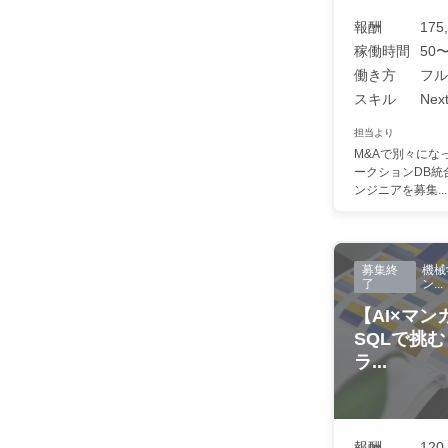
報酬
175
稼働時間
50〜
働き方
フル
スキル
Next
担当より
M&Aで別々になっ
ークションDB統
ンジニアを募集...
募集終
機械
了
ン...
【AI×マンガ】
SQLで挑
ラ...
報酬
120