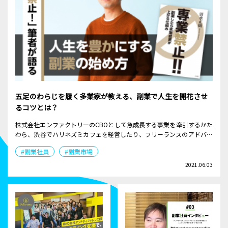
五足のわらじを履く多業家が教える、副業で人生を開花させ
るコツとは？
株式会社エンファクトリーのCBOとして急成長する事業を牽引するかた
わら、渋谷でハリネズミカフェを経営したり、フリーランスのアドバイ
ザーとしてWEBマーケティングや新規事業のコンサルティングといった
#副業社員
#副業市場
領域でも大活躍の清水正樹氏。2020年12月には「専業禁止！！」を出
版。そんなカリスマ副業家に、副業で人生を豊かにするコツを伺いまし
2021.06.03
た