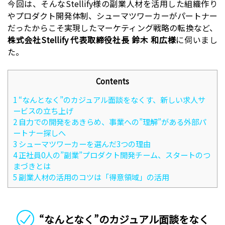
今回は、そんなStellify様の副業人材を活用した組織作り
やプロダクト開発体制、シューマツワーカーがパートナー
だったからこそ実現したマーケティング戦略の転換など、
株式会社Stellify 代表取締役社長 鈴木 和広様
に伺いまし
た。
Contents
1
“なんとなく”のカジュアル面談をなくす、新しい求人サ
ービスの立ち上げ
2
自力での開発をあきらめ、事業への”理解”がある外部パ
ートナー探しへ
3
シューマツワーカーを選んだ3つの理由
4
正社員0人の”副業”プロダクト開発チーム、スタートのつ
まづきとは
5
副業人材の活用のコツは「得意領域」の活用
“なんとなく”のカジュアル面談をなく