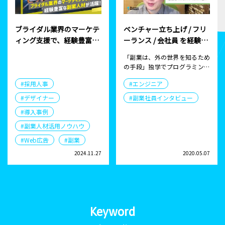
ブライダル業界のマーケテ
ベンチャー立ち上げ / フリ
ィング支援で、経験豊富な
ーランス / 会社員 を経験し
副業人材が活躍！
たエンジニアが語る “副
「副業は、外の世界を知るため
業”と “独立” のはなし
の手段」独学でプログラミング
を勉強しエンジニアにキャリ
#採用人事
#エンジニア
ア…
#デザイナー
#副業社員インタビュー
#導入事例
#副業人材活用ノウハウ
#Web広告
#副業
2024.11.27
2020.05.07
Keyword