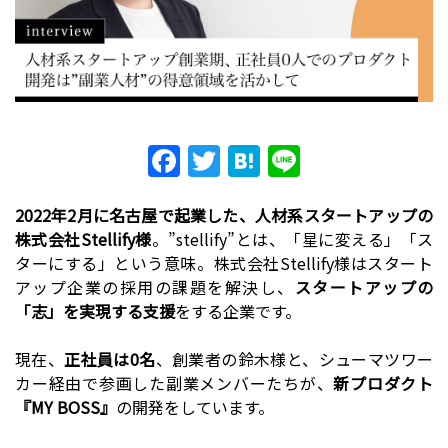
F
T
H
Li
a
w
at
n
c
itt
e
e
2022年2月に名古屋で起業した、人材系スタートアップの
株式会社Stellify様
。”stellify”とは、「星に変える」「ス
e
er
n
ターにする」という意味。株式会社Stellify様はスタート
b
a
アップ企業の採用の課題を解決し、
スタートアップの
o
「志」を実現する支援
をする企業です。
o
現在、
正社員は0名
、創業者の鈴木様と、シューマツワー
k
カー経由で参画した副業メンバーたちが、
新プロダクト
『MY BOSS』
の開発をしています。