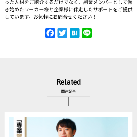
った人材をご紹介するだけでなく、副業メンバーとして働
き始めたワーカー様と企業様に伴走したサポートをご提供
しています。お気軽にお問合せください！
F
T
H
Li
a
w
at
n
c
itt
e
e
e
er
n
b
a
o
Related
o
関連記事
k