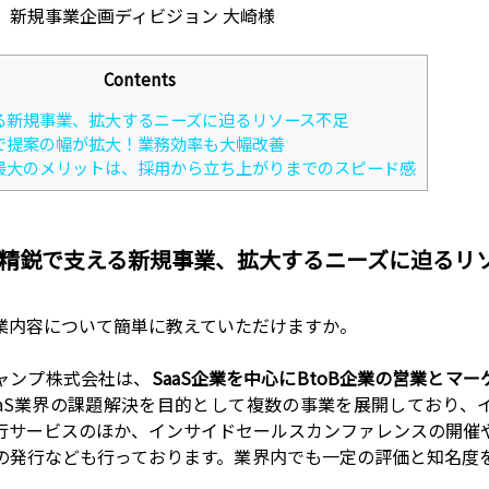
o
新規事業企画ディビジョン 大崎様
k
Contents
る新規事業、拡大するニーズに迫るリソース不足
で提案の幅が拡大！業務効率も大幅改善
最大のメリットは、採用から立ち上がりまでのスピード感
精鋭で支える新規事業、拡大するニーズに迫るリ
業内容について簡単に教えていただけますか。
ャンプ株式会社は、
SaaS企業を中心にBtoB企業の営業とマ
aaS業界の課題解決を目的として複数の事業を展開しており、
行サービスのほか、インサイドセールスカンファレンスの開催
の発行なども行っております。業界内でも一定の評価と知名度