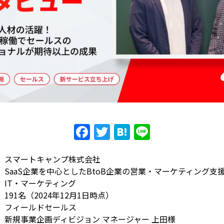
F
T
H
Li
a
w
at
n
c
itt
e
e
スマートキャンプ株式会社
SaaS企業を中心としたBtoB企業の営業・マーケティング支
e
er
n
IT・マーケティング
b
a
191名（2024年12月1日時点）
o
フィールドセールス
新規事業企画ディビジョン マネージャー 上田様