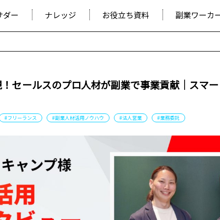
サダー
ナレッジ
お役立ち資料
副業ワーカ
現！セールスのプロ人材が副業で事業貢献｜スマー
#フリーランス
#副業人材活用ノウハウ
#法人営業
#業務委託