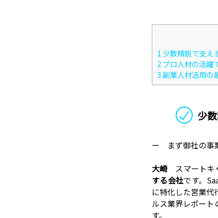
1
少数精鋭で支え
2
プロ人材の活躍
3
副業人材活用の
少数
ー まず御社の事
大崎
スマートキ
する会社
です。S
に特化した営業代
ルス業界レポート
す。