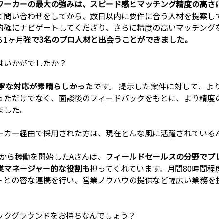
ワーカーの最大の強みは、スピード感とマッチング精度の高さ
て問い合わせをしてから、数日以内に要件に合う人材を提案し
的確にナビゲートしてくださり、さらに精度の高いマッチング
ら1ヶ月強
で3名のプロ人材と出会うことができました。
はいかがでしたか？
寧な対応が素晴らしかった
です。 提示した案件に対して、よ
っただけでなく、面談後のフィードバックをもとに、より精度
ました。
ーカー経由で採用された方は、現在どんな風に活躍されている
1月から稼働を開始したAさんは、
フィールドセールスの分野でプ
業マネージャー的な役割も
担ってくれています。月間80時間程
トとの密な連携を行い、営業ノウハウの提供など幅広い業務を
ックグラウンドをお持ちなんでしょう？