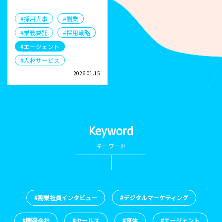
#採用人事
#副業
#業務委託
#採用戦略
#エージェント
#人材サービス
2026.01.15
Keyword
キーワード
#副業社員インタビュー
#デジタルマーケティング
#開発会社
#セールス
#育休
#エージェント