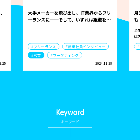
ら、
大手メーカーを飛び出し、IT業界からフリ
月
ーランスに──そして、いずれは組織を束
も
ねる存在へ
企
は
#フリーランス
#副業社員インタビュー
#営業
#マーケティング
2.25
2024.11.29
Keyword
キーワード