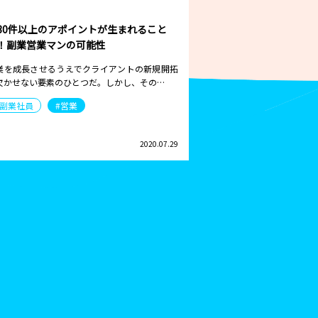
30件以上のアポイントが生まれること
！副業営業マンの可能性
業を成長させるうえでクライアントの新規開拓
欠かせない要素のひとつだ。しかし、その…
#副業社員
#営業
2020.07.29