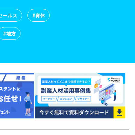
セールス
#育休
#地方