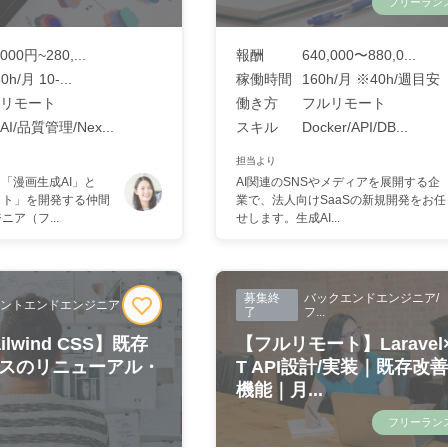
フリーラン
,000円~280,...
報酬
640,000〜880,0...
0h/月 10-...
稼働時間
160h/月 ※40h/週目安
リモート
働き方
フルリモート
I/品質管理/Nex...
スキル
Docker/API/DB...
担当より
！「漫画生成AI」と
AI関連のSNSやメディアを展開する企
イト」を開発する仲間
業で、法人向けSaaSの新規開発をお任
ア（フ...
せします。生成AI...
募集終
バックエンドエンジニア/
ントエンドエンジニア
了
フ...
Tailwind CSS】既存
【フルリモート】Laravel
ビスのリニューアル・
T API設計/実装｜既存改
機能｜月...
フリーラン