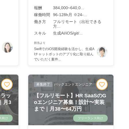
報酬
384,000~640,0...
稼働時間
96-128h月 ※24-...
働き方
フルリモート（出社できる
方...
スキル
生成AI/iOS/git/...
担当より
SwiftでのiOS開発経験を活かし、生成A
Iチャットボットのアプリ化に取り組ん
でいただく案件...
募集終了
バックエンドエンジニア
クラッ
【フルリモート】HR SaaSのG
｜月3
oエンジニア募集！設計〜実装
まで｜月38〜64万円
ス向け
フリーランス向け