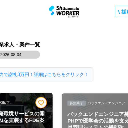
複業求人・案件一覧
026-08-04
力で謝礼3万円！詳細はこちらをクリック！
/プ...
募集終了
バックエンドエンジニア
発環境サービスの開
バックエンドエンジニア
Iを実装するFDE案
PHPで医学会の活動を支
員管理システムの機能改..