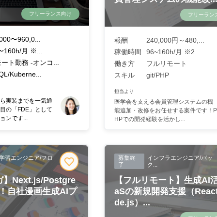
フリーランス向け
フリーラン
000〜960,0...
報酬
240,000円～480,...
〜160h/月 ※...
稼働時間
96~160h/月 ※2...
モート勤務 -オンコ...
働き方
フルリモート
L/Kuberne...
スキル
git/PHP
担当より
ら実装までを一気通
医学会を支える会員管理システムの機
目の「FDE」として
能追加・改修をお任せする案件です！P
ンです...
HPでの開発経験を活かし...
学習エンジニア/フロ
募集終
インフラエンジニア/バッ
了
ク...
Next.js/Postgre
【フルリモート】生成AI活
む！自社漫画生成AIプ
aSの新規開発支援（React
de.js）...