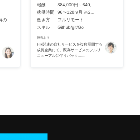
報酬
384,000円～640,...
稼働時間
96〜128h/月 ※2...
解の
働き方
フルリモート
スキル
Github/git/Go
担当より
HR関連の自社サービスを複数展開する
成長企業にて、既存サービスのフルリ
ニューアルに伴うバックエ...