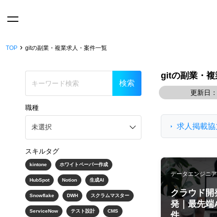
›
TOP
gitの副業・複業求人・案件一覧
gitの副業・
更新日：2
職種
求人掲載協
スキルタグ
kintone
ホワイトペーパー作成
データエンジニア/SE
HubSpot
Notion
生成AI
クラウド開
Snowflake
DWH
スクラムマスター
発｜最先端A
ServiceNow
テスト設計
CMS
件