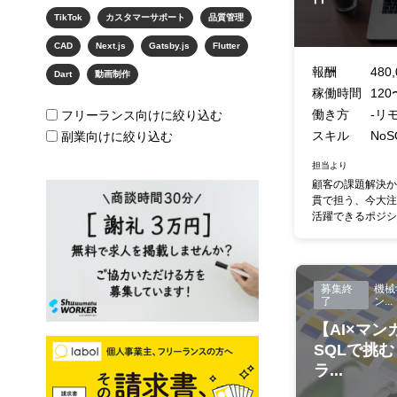
TikTok
カスタマーサポート
品質管理
CAD
Next.js
Gatsby.js
Flutter
報酬
480,
Dart
動画制作
稼働時間
120
働き方
-リ
フリーランス向けに絞り込む
スキル
NoSQ
副業向けに絞り込む
担当より
顧客の課題解決か
貫で担う、今大注
活躍できるポジショ
募集終
機械
了
ン...
【AI×マンガ】
SQLで挑
ラ...