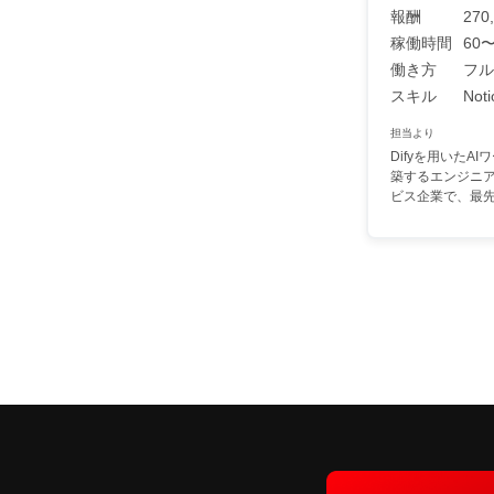
報酬
270
稼働時間
60〜
働き方
フル
スキル
Not
担当より
Difyを用いたA
築するエンジニ
ビス企業で、最先端