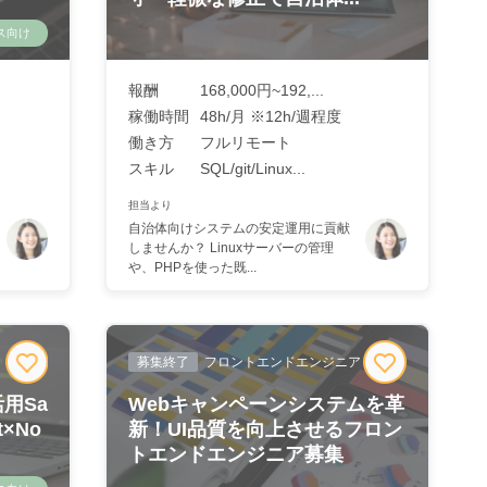
ス向け
報酬
168,000円~192,...
稼働時間
48h/月 ※12h/週程度
働き方
フルリモート
スキル
SQL/git/Linux...
担当より
自治体向けシステムの安定運用に貢献
しませんか？ Linuxサーバーの管理
や、PHPを使った既...
募集終了
フロントエンドエンジニア
用Sa
Webキャンペーンシステムを革
×No
新！UI品質を向上させるフロン
トエンドエンジニア募集