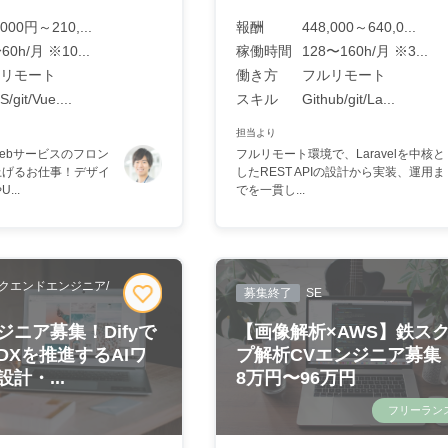
,000円～210,...
報酬
448,000～640,0...
60h/月 ※10...
稼働時間
128〜160h/月 ※3...
リモート
働き方
フルリモート
/git/Vue....
スキル
Github/git/La...
担当より
たWebサービスのフロン
フルリモート環境で、Laravelを中核と
上げるお仕事！デザイ
したREST APIの設計から実装、運用ま
...
でを一貫し...
クエンドエンジニア/
募集終了
SE
ジニア募集！Difyで
【画像解析×AWS】鉄ス
DXを推進するAIワ
プ解析CVエンジニア募集
計・...
8万円〜96万円
フリーラン