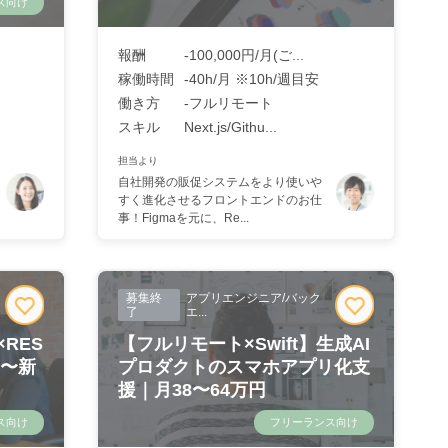
ス向け
報酬
-100,000円/月(ご...
稼働時間
-40h/月 ※10h/週目安
働き方
-フルリモート
スキル
Next.js/Githu...
担当より
自社開発の販促システムをより使いや
すく進化させるフロントエンドのお仕
事！Figmaを元に、Re...
募集終
アプリエンジニア/バック
了
エ...
×RES
【フルリモート×Swift】生成AI
善〜新
プロダクトのスマホアプリ化支
援｜月38〜64万円
ス向け
フリーランス向け