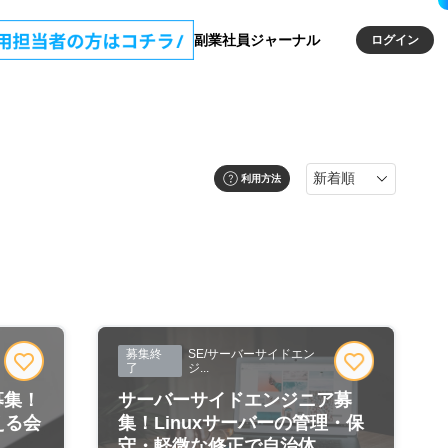
副業社員ジャーナル
ログイン
利用方法
募集終
SE/サーバーサイドエン
了
ジ...
募集！
サーバーサイドエンジニア募
える会
集！Linuxサーバーの管理・保
.
守・軽微な修正で自治体...