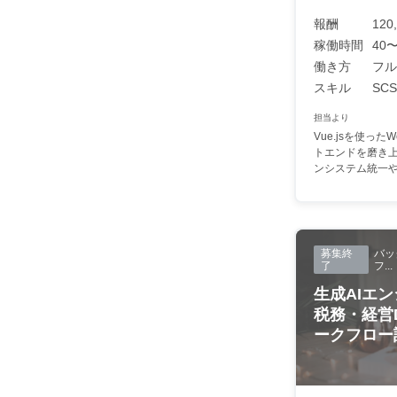
報酬
120
稼働時間
40〜
働き方
フル
スキル
SCSS
担当より
Vue.jsを使っ
トエンドを磨き
ンシステム統一やU
募集終
バッ
了
フ...
生成AIエン
税務・経営
ークフロー設