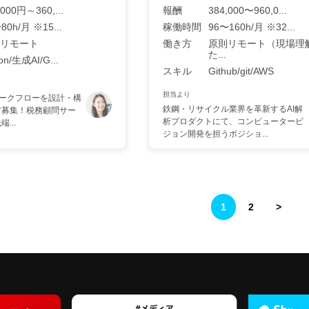
,000円～360,...
報酬
384,000〜960,0...
80h/月 ※15...
稼働時間
96〜160h/月 ※32...
リモート
働き方
原則リモート（現場理
た...
ion/生成AI/G...
スキル
Github/git/AWS
担当より
Iワークフローを設計・構
鉄鋼・リサイクル業界を革新するAI解
ア募集！税務顧問サー
析プロダクトにて、コンピュータービ
...
ジョン開発を担うポジショ...
1
2
>