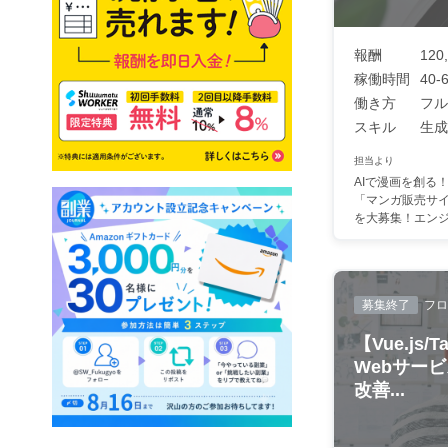
報酬
120
稼働時間
40-6
働き方
フル
スキル
生成A
担当より
AIで漫画を創る
「マンガ販売サ
を大募集！エンジニ
募集終了
フロ
【Vue.js/
Webサー
改善...