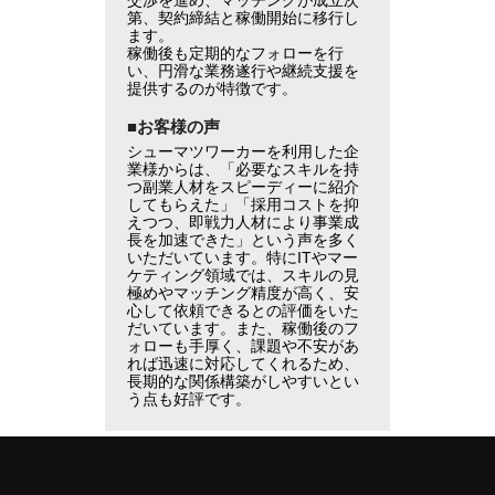
交渉を進め、マッチングが成立次
第、契約締結と稼働開始に移行し
ます。
稼働後も定期的なフォローを行
い、円滑な業務遂行や継続支援を
提供するのが特徴です。
■お客様の声
シューマツワーカーを利用した企
業様からは、「必要なスキルを持
つ副業人材をスピーディーに紹介
してもらえた」「採用コストを抑
えつつ、即戦力人材により事業成
長を加速できた」という声を多く
いただいています。特にITやマー
ケティング領域では、スキルの見
極めやマッチング精度が高く、安
心して依頼できるとの評価をいた
だいています。また、稼働後のフ
ォローも手厚く、課題や不安があ
れば迅速に対応してくれるため、
長期的な関係構築がしやすいとい
う点も好評です。