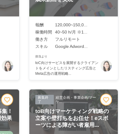
報酬
120,000~150,0...
稼働時間
40~50 h/月 ※1...
働き方
フルリモート
スキル
Google Adword...
担当より
toC向けサービスを展開するクライアン
トをメインとしたリスティング広告と
Meta広告の運用戦略...
募集終
経営企画・事業企画/マー
了
ケ...
募集！
toB向けマーケティング戦略の
用効果
立案や壁打ちをお任せ！eスポ
.
ーツによる障がい者雇用...