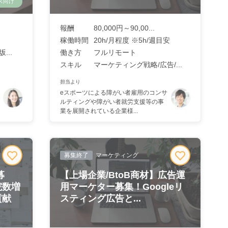
ス向け
報酬
80,000円～90,00...
稼働時間
20h/月程度 ※5h/週目安
...
働き方
フルリモート
スキル
マーケティング戦略/広告/...
担当より
eスポーツによる障がい者雇用のコンサ
ルティングや障がい者就労支援等の事
業を展開されている企業様...
募集終了
マーケティング
募
【上場企業/BtoB商材】広告運
院数増
用マーケター募集！Googleリ
貢献
スティング広告と...