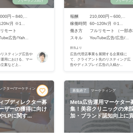
フリーランス向け
フリーラン
,000円～840,...
報酬
210,000円～600,...
120h/月 ※1...
稼働時間
60~120h/月 ※1...
リモート
働き方
フルリモート （一部赤坂
Tube広告/Yah...
スキル
YouTube広告/広告/...
担当より
のリスティング広告や
広告代理店事業を展開する企業様に
告運用における、マー
て、クライアント先のリスティング広
案など上...
告やディスプレイ広告の入稿か...
レクター/マーケティン
募集終了
マーケティング
ィブディレクター募
Meta広告運用マーケター
ーザーの獲得に向け
集！美容クリニックの来
LPに関す...
加・ブランド認知向上に