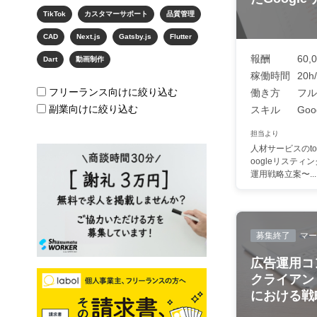
TikTok
カスタマーサポート
品質管理
CAD
Next.js
Gatsby.js
Flutter
報酬
60,
Dart
動画制作
稼働時間
20
フリーランス向けに絞り込む
働き方
フル
副業向けに絞り込む
スキル
Goog
担当より
人材サービスのt
oogleリスティ
運用戦略立案〜...
募集終了
マー
広告運用コ
クライアン
における戦略