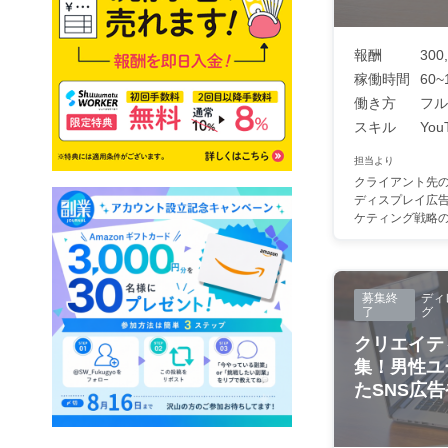
報酬
300
稼働時間
60~
働き方
フル
スキル
You
担当より
クライアント先
ディスプレイ広
ケティング戦略の立
募集終
ディ
了
グ
クリエイテ
集！男性ユ
たSNS広告や