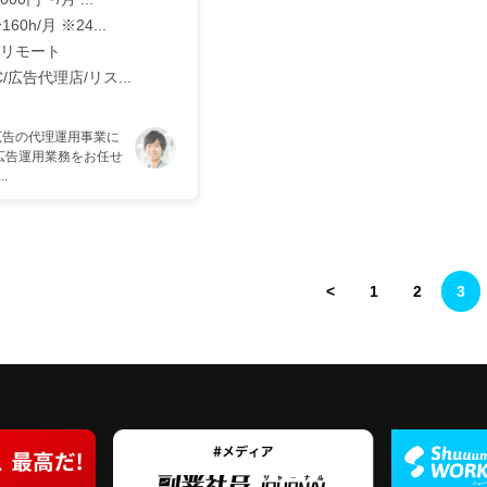
160h/月 ※24...
リモート
C/広告代理店/リス...
広告の代理運用事業に
け広告運用業務をお任せ
.
<
1
2
3