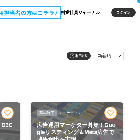
副業社員ジャーナル
ログイン
利用方法
募集終了
マーケティング
D2C
広告運用マーケター募集！Goo
gleリスティング＆Meta広告で
成果創出を実現