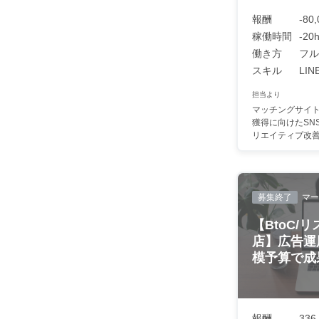
報酬
-80
稼働時間
-2
働き方
フル
スキル
LI
担当より
マッチングサイ
獲得に向けたSN
リエイティブ改善を
募集終了
マー
【BtoC/
店】広告運
模予算で成果
報酬
336