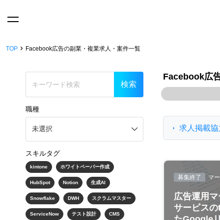
›
TOP
Facebook広告の副業・複業求人・案件一覧
Faceboo
職種
求人掲載協
スキルタグ
kintone
ホワイトペーパー作成
募集終了
マー
HubSpot
Notion
生成AI
広告運用マ
Snowflake
DWH
スクラムマスター
サービスの
ServiceNow
テスト設計
CMS
たGoogle