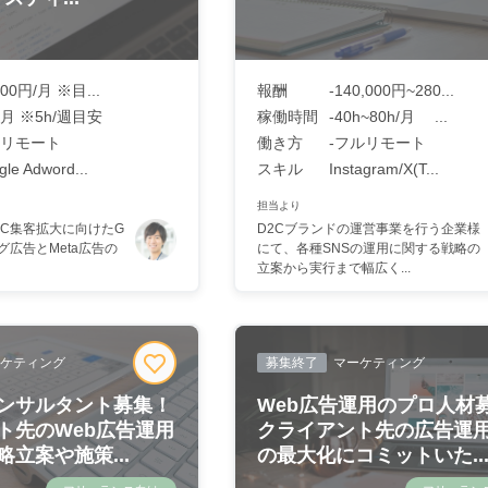
000円/月 ※目...
報酬
-140,000円~280...
h/月 ※5h/週目安
稼働時間
-40h~80h/月 ...
リモート
働き方
-フルリモート
le Adword...
スキル
Instagram/X(T...
担当より
oC集客拡大に向けたG
D2Cブランドの運営事業を行う企業様
ング広告とMeta広告の
にて、各種SNSの運用に関する戦略の
立案から実行まで幅広く...
ケティング
募集終了
マーケティング
ンサルタント募集！
Web広告運用のプロ人材
ト先のWeb広告運用
クライアント先の広告運
立案や施策...
の最大化にコミットいた..