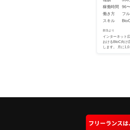
稼働時間
96〜
働き方
フル
スキル
Bto
担当より
インターネット
おけるBtoC向
します。 月に1,0..