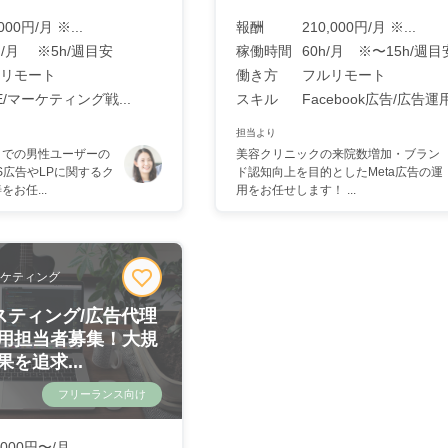
,000円/月 ※...
報酬
210,000円/月 ※...
0h/月 ※5h/週目安
稼働時間
60h/月 ※〜15h/週目
リモート
働き方
フルリモート
NE/マーケティング戦...
スキル
Facebook広告/広告運
担当より
トでの男性ユーザーの
美容クリニックの来院数増加・ブラン
S広告やLPに関するク
ド認知向上を目的としたMeta広告の運
お任...
用をお任せします！ ...
ケティング
リスティング/広告代理
用担当者募集！大規
を追求...
フリーランス向け
,000円〜/月 ...