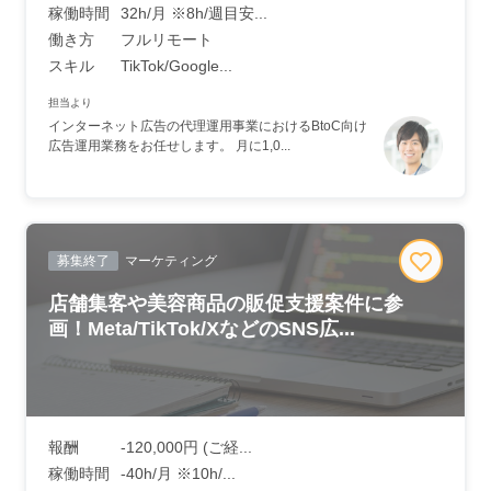
稼働時間
32h/月 ※8h/週目安...
働き方
フルリモート
スキル
TikTok/Google...
担当より
インターネット広告の代理運用事業におけるBtoC向け
広告運用業務をお任せします。 月に1,0...
募集終了
マーケティング
店舗集客や美容商品の販促支援案件に参
画！Meta/TikTok/XなどのSNS広...
報酬
-120,000円 (ご経...
稼働時間
-40h/月 ※10h/...