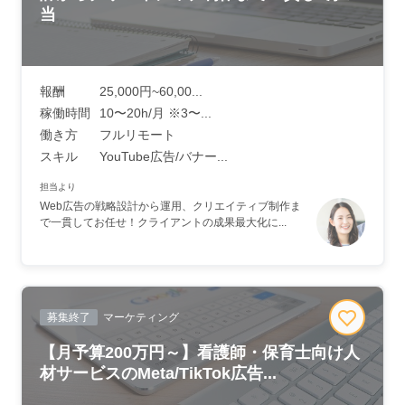
当
報酬
25,000円~60,00...
稼働時間
10〜20h/月 ※3〜...
働き方
フルリモート
スキル
YouTube広告/バナー...
担当より
Web広告の戦略設計から運用、クリエイティブ制作ま
で一貫してお任せ！クライアントの成果最大化に...
募集終了
マーケティング
【月予算200万円～】看護師・保育士向け人
材サービスのMeta/TikTok広告...