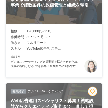
事業で複数案件の数値管理と組織を牽引
報酬
120,000円~250,...
稼働時間
30〜50h/月 ※7...
働き方
フルリモート
スキル
YouTube広告/リステ...
担当より
デジタルマーケティング支援事業を拡大させるため、
代表の右腕となるPMを募集！複数案件の進捗や数...
募集終了
デザイナー/マーケティング
Web広告運用スペシャリスト募集！戦略設
計からクリエイティブ制作まで一貫して担