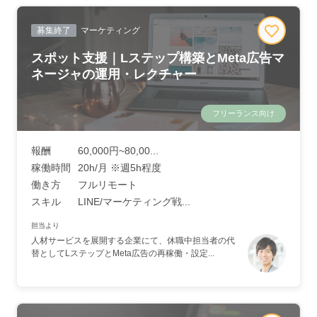
募集終了
マーケティング
スポット支援｜Lステップ構築とMeta広告マ
ネージャの運用・レクチャー
フリーランス向け
報酬
60,000円~80,00...
稼働時間
20h/月 ※週5h程度
働き方
フルリモート
スキル
LINE/マーケティング戦...
担当より
人材サービスを展開する企業にて、休職中担当者の代
替としてLステップとMeta広告の再稼働・設定...