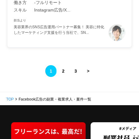
働き方
‐フルリモート
スキル
Instagram広告/X...
担当より
美容業界のSNS広告運用パートナー募集！ 美容に特化
したマーケティング支援を行う当社で、SN...
1
2
3
>
›
TOP
Facebook広告の副業・複業求人・案件一覧