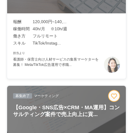
報酬
120,000円~140,...
稼働時間
40h/月 ※10h/週
働き方
フルリモート
スキル
TikTok/Instag...
担当より
看護師・保育士向け人材サービスの集客マーケターを
募集！ Meta/TikTok広告運用で求職...
募集終了
マーケティング
【Google・SNS広告×CRM・MA運用】コン
サルティング案件で売上向上に貢...