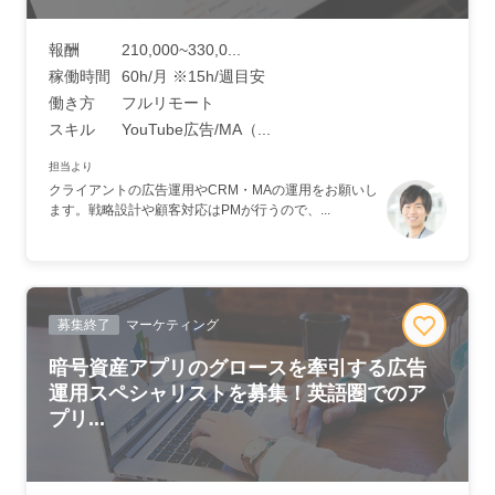
報酬
210,000~330,0...
稼働時間
60h/月 ※15h/週目安
働き方
フルリモート
スキル
YouTube広告/MA（...
担当より
クライアントの広告運用やCRM・MAの運用をお願いし
ます。戦略設計や顧客対応はPMが行うので、...
募集終了
マーケティング
暗号資産アプリのグロースを牽引する広告
運用スペシャリストを募集！英語圏でのア
プリ...