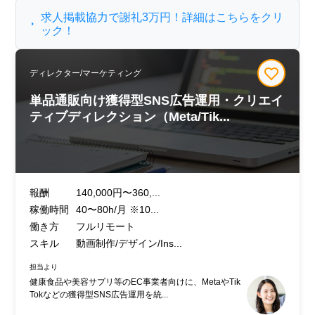
求人掲載協力で謝礼3万円！詳細はこちらをクリ
ック！
ディレクター/マーケティング
単品通販向け獲得型SNS広告運用・クリエイ
ティブディレクション（Meta/Tik...
報酬
140,000円〜360,...
稼働時間
40〜80h/月 ※10...
働き方
フルリモート
スキル
動画制作/デザイン/Ins...
担当より
健康食品や美容サプリ等のEC事業者向けに、MetaやTik
Tokなどの獲得型SNS広告運用を統...