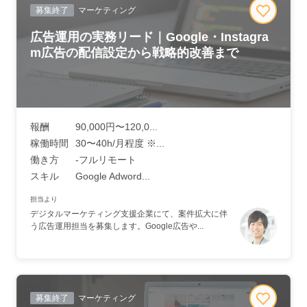
募集終了
マーケティング
広告運用の実務リード｜Google・Instagra
m広告の配信設定から戦略的改善まで
報酬
90,000円〜120,0...
稼働時間
30〜40h/月程度 ※...
働き方
-フルリモート
スキル
Google Adword...
担当より
デジタルマーケティング支援企業にて、案件拡大に伴
う広告運用担当を募集します。Google広告や...
募集終了
マーケティング