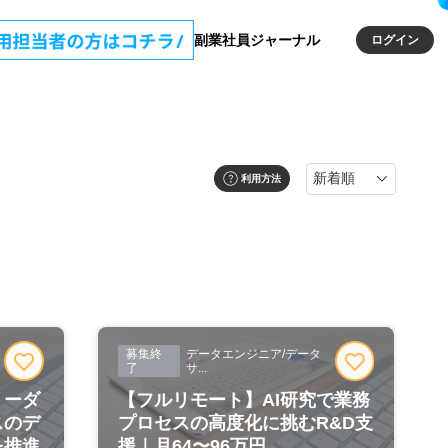
副業社員ジャーナル
ログイン
利用方法
募集終
データエンジニア/データ
了
サ...
リーダ
【フルリモート】AI研究で業務
スのデ
プロセスの高度化に挑むR&D支
を推進
援｜月64〜96万円