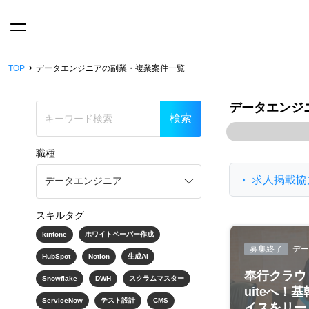
›
TOP
データエンジニアの副業・複業案件一覧
データエンジ
職種
求人掲載協
スキルタグ
kintone
ホワイトペーパー作成
募集終了
デー
HubSpot
Notion
生成AI
奉行クラウドか
Snowflake
DWH
スクラムマスター
uiteへ！
ServiceNow
テスト設計
CMS
イスをリー..