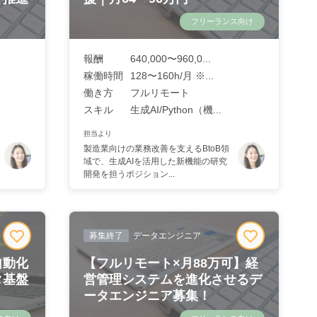
フリーランス向け
報酬
640,000〜960,0...
稼働時間
128〜160h/月 ※...
働き方
フルリモート
スキル
生成AI/Python（機...
担当より
製造業向けの業務改善を支えるBtoB領
域で、生成AIを活用した新機能の研究
開発を担うポジション...
募集終了
データエンジニア
自動化
【フルリモート×月88万可】経
タ基盤
営管理システムを進化させるデ
ータエンジニア募集！