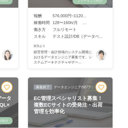
ス向け
フリーランス向け
報酬
576,000円~1120...
稼働時間
128〜160h/月 ...
働き方
フルリモート
スキル
テスト設計/DB（データベ...
担当より
経営管理・会計領域のシステム開発に
おけるデータエンジニア募集です。シ
ステムアーキテクチャやデー...
募集終了
データエンジニア/SE/プ...
データ
EC管理スペシャリスト募集！
QL×
複数ECサイトの受発注・出荷
管理を効率化
ス向け