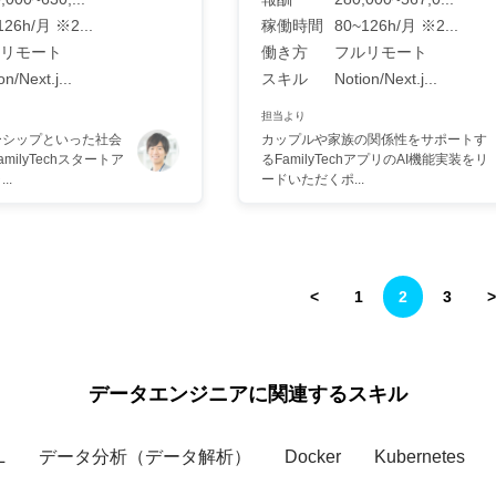
126h/月 ※2...
稼働時間
80~126h/月 ※2...
リモート
働き方
フルリモート
on/Next.j...
スキル
Notion/Next.j...
担当より
ーシップといった社会
カップルや家族の関係性をサポートす
ilyTechスタートア
るFamilyTechアプリのAI機能実装をリ
..
ードいただくポ...
<
1
2
3
>
データエンジニアに関連するスキル
L
データ分析（データ解析）
Docker
Kubernetes