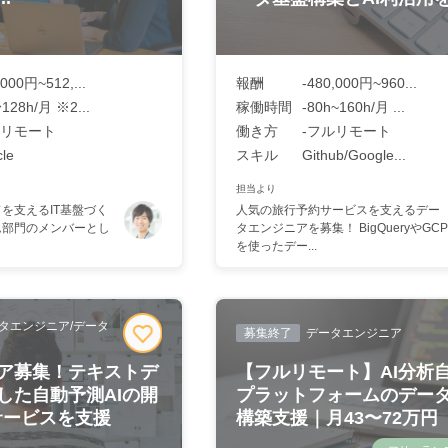
,000円~512,...
報酬
-480,000円~960...
128h/月 ※2...
稼働時間
-80h~160h/月 ...
リモート
働き方
-フルリモート
le
スキル
Github/Google...
担当より
を支えるIT基盤づく
人気の旅行予約サービスを支えるデー
ム部門のメンバーとし
タエンジニアを募集！ BigQueryやGCP
を使ったデー...
タエンジニア/データ
募集終了
データエンジニア
ニア募集！テキストデ
【フルリモート】AI分析
した自動予測AIの開
プラットフォームのデー
Bサービスを支援
構築支援｜月43〜72万円