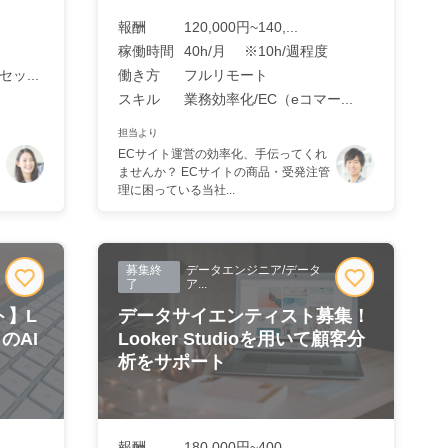
報酬
120,000円~140,...
稼働時間
40h/月 ※10h/週程度
ッ...
働き方
フルリモート
スキル
業務効率化/EC（eコマー...
担当より
ECサイト運営の効率化、手伝ってくれ
ませんか？ ECサイトの商品・受発注管
理に困っている当社...
募集終
データエンジニア/データ
了
ア...
ト】L
データサイエンティスト募集！
リのAI
Looker Studioを用いて顧客分
析をサポート
報酬
180,000円~400,...