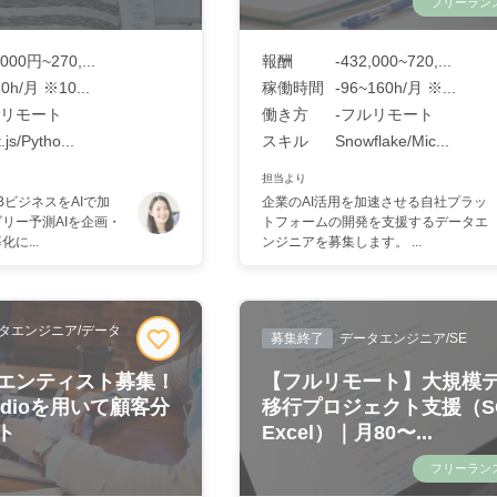
フリーラン
,000円~270,...
報酬
-432,000~720,...
60h/月 ※10...
稼働時間
-96~160h/月 ※...
リモート
働き方
‐フルリモート
.js/Pytho...
スキル
Snowflake/Mic...
担当より
BビジネスをAIで加
企業のAI活用を加速させる自社プラッ
リー予測AIを企画・
トフォームの開発を支援するデータエ
に...
ンジニアを募集します。 ...
タエンジニア/データ
募集終了
データエンジニア/SE
エンティスト募集！
【フルリモート】大規模
Studioを用いて顧客分
移行プロジェクト支援（S
ト
Excel）｜月80〜...
フリーラン