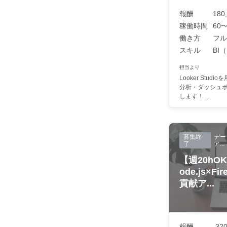
報酬
180
稼働時間
60〜
働き方
フル
スキル
BI
担当より
Looker Stu
分析・ダッシュ
します！ ...
募集終
デー
了
ア...
【週20h
ode.js×F
貢献ア...
報酬
-320