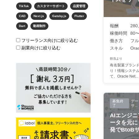
TikTok
カスタマーサポート
品質管理
CAD
Next.js
Gatsby.js
Flutter
報酬
280
Dart
動画制作
稼働時間
80〜
フリーランス向けに絞り込む
働き方
フル
副業向けに絞り込む
スキル
Orac
担当より
有名製菓ブランド
り！情報システ
て、Oracle Net...
募集終
デー
了
サ...
AIエンジ
ータを元に
発でBto