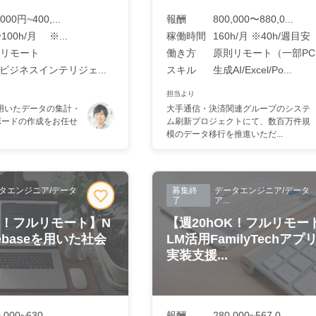
,000円~400,...
報酬
800,000〜880,0...
100h/月 ※...
稼働時間
160h/月 ※40h/週目安
リモート
働き方
原則リモート（一部PCセ
（ビジネスインテリジェ...
スキル
生成AI/Excel/Po...
担当より
dioを用いたデータの集計・
大手通信・決済関連グループのシステ
ボードの作成をお任せ
ム刷新プロジェクトにて、数百万件規
模のデータ移行を推進いただ...
タエンジニア/データ
募集終
データエンジニア/データ
了
ア...
OK！フルリモート】N
【週20hOK！フルリモー
irebaseを用いた社会
LM活用FamilyTechアプ
実装支援...
,000~630,...
報酬
280,000~567,0...