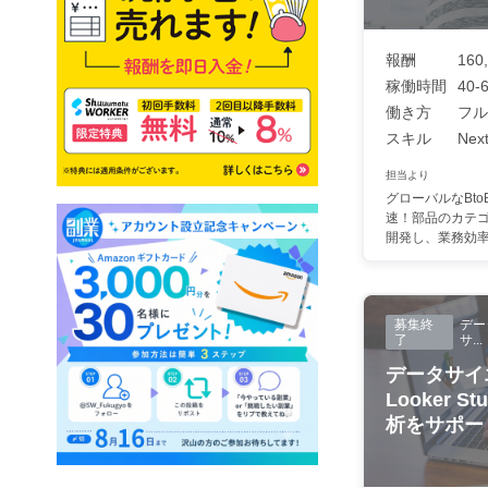
報酬
160
稼働時間
40-
働き方
フル
スキル
Next
担当より
グローバルなBto
速！部品のカテゴ
開発し、業務効率化
募集終
デー
了
サ...
データサイ
Looker 
析をサポー