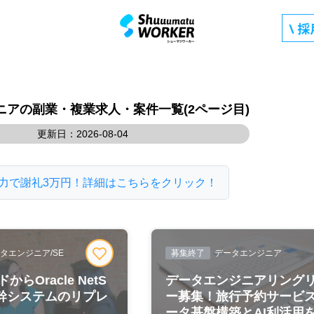
ニアの副業・複業求人・案件一覧(2ページ目)
更新日：2026-08-04
力で謝礼3万円！詳細はこちらをクリック！
タエンジニア/SE
募集終了
データエンジニア
らOracle NetS
データエンジニアリング
基幹システムのリプレ
ー募集！旅行予約サービ
.
ータ基盤構築とAI利活用