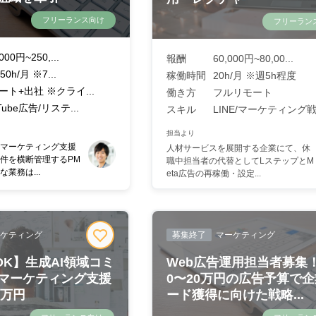
フリーランス向け
フリーラン
000円~250,...
報酬
60,000円~80,00...
50h/月 ※7...
稼働時間
20h/月 ※週5h程度
ート+出社 ※クライ...
働き方
フルリモート
Tube広告/リステ...
スキル
LINE/マーケティング戦.
担当より
マーケティング支援
人材サービスを展開する企業にて、休
件を横断管理するPM
職中担当者の代替としてLステップとM
業務は...
eta広告の再稼働・設定...
ケティング
募集終了
マーケティング
OK】生成AI領域コミ
Web広告運用担当者募集
マーケティング支援
0〜20万円の広告予算で
8万円
ード獲得に向けた戦略...