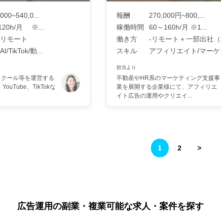
000~540,0...
報酬
270,000円~800,...
120h/月 ※...
稼働時間
60～160h/月 ※1...
リモート
働き方
-リモート＋一部出社（最
I/TikTok/動...
スキル
アフィリエイト/マーケテ
担当より
スクール等を運営する
不動産やHR系のマーケティング支援事
ouTube、TikTokな
業を展開する企業様にて、アフィリエ
イト広告の運用やクリエイ...
1
2
>
広告運用の副業・複業可能な求人・案件を探す