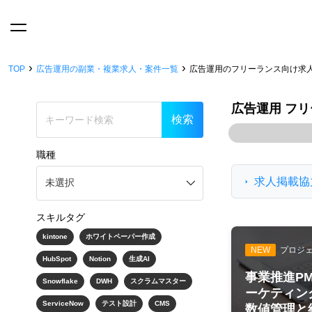
›
›
TOP
広告運用の副業・複業求人・案件一覧
広告運用のフリーランス向け求
広告運用 フ
職種
求人掲載協
スキルタグ
kintone
ホワイトペーパー作成
NEW
プロジェ
HubSpot
Notion
生成AI
事業推進P
Snowflake
DWH
スクラムマスター
ーケティン
ServiceNow
テスト設計
CMS
数値管理と