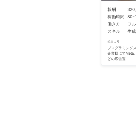
報酬
320,
稼働時間
80~
働き方
フル
スキル
生成A
担当より
プログラミング
企業様にてMeta、Y
どの広告運...