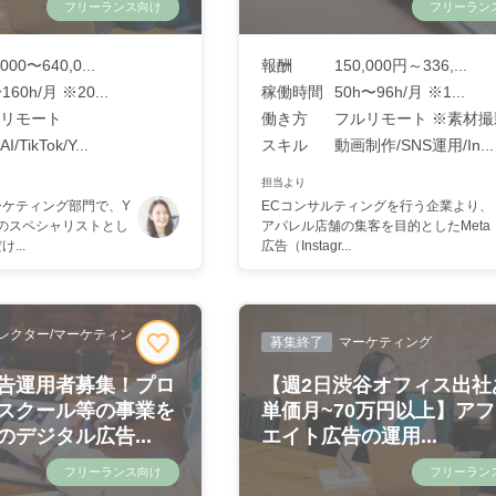
フリーランス向け
フリーラン
,000〜640,0...
報酬
150,000円～336,...
160h/月 ※20...
稼働時間
50h〜96h/月 ※1...
リモート
働き方
フルリモート ※素材撮影
/TikTok/Y...
スキル
動画制作/SNS運用/In...
担当より
ーケティング部門で、Y
ECコンサルティングを行う企業より、
運用のスペシャリストとし
アパレル店舗の集客を目的としたMeta
...
広告（Instagr...
レクター/マーケティン
募集終了
マーケティング
告運用者募集！プロ
【週2日渋谷オフィス出社あ
スクール等の事業を
単価月~70万円以上】ア
デジタル広告...
エイト広告の運用...
フリーランス向け
フリーラン