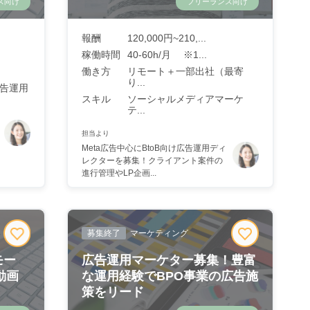
ス向け
フリーランス向け
報酬
120,000円~210,...
稼働時間
40-60h/月 ※1...
働き方
リモート＋一部出社（最寄
り...
広告運用
スキル
ソーシャルメディアマーケ
テ...
担当より
Meta広告中心にBtoB向け広告運用ディ
レクターを募集！クライアント案件の
進行管理やLP企画...
募集終了
マーケティング
モー
広告運用マーケター募集！豊富
動画
な運用経験でBPO事業の広告施
策をリード