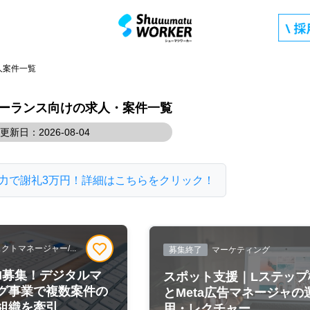
人案件一覧
リーランス向けの求人・案件一覧
更新日：2026-08-04
力で謝礼3万円！詳細はこちらをクリック！
クトマネージャー/...
募集終了
マーケティング
M募集！デジタルマ
スポット支援｜Lステップ
グ事業で複数案件の
とMeta広告マネージャの
組織を牽引
用・レクチャー