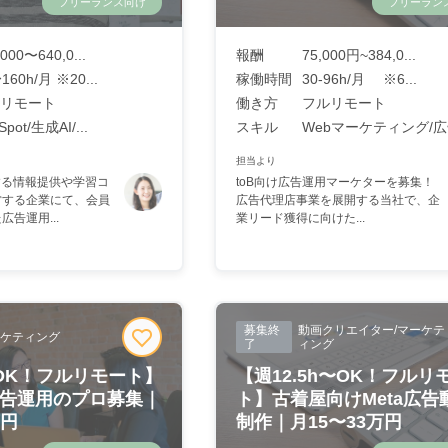
フリーランス向け
フリーラン
,000〜640,0...
報酬
75,000円~384,0...
160h/月 ※20...
稼働時間
30-96h/月 ※6...
リモート
働き方
フルリモート
Spot/生成AI/...
スキル
Webマーケティング/
担当より
する情報提供や学習コ
toB向け広告運用マーケターを募集！
営する企業にて、会員
広告代理店事業を展開する当社で、企
告運用...
業リード獲得に向けた...
募集終
動画クリエイター/マーケテ
ケティング
了
ィング
〜OK！フルリモート】
【週12.5h〜OK！フルリ
e広告運用のプロ募集｜
ト】古着屋向けMeta広告
万円
制作｜月15〜33万円