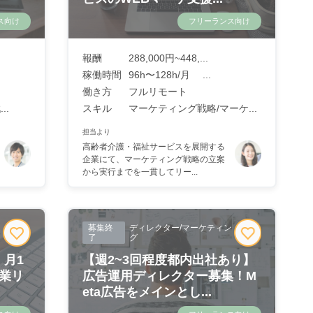
ス向け
フリーランス向け
報酬
288,000円~448,...
稼働時間
96h〜128h/月 ...
働き方
フルリモート
..
スキル
マーケティング戦略/マーケ...
担当より
高齢者介護・福祉サービスを展開する
企業にて、マーケティング戦略の立案
から実行までを一貫してリー...
募集終
ディレクター/マーケティン
了
グ
！月1
【週2~3回程度都内出社あり】
企業リ
広告運用ディレクター募集！M
eta広告をメインとし...