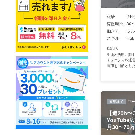
報酬
240
稼働時間
80〜
働き方
フル
スキル
Hub
担当より
生成AI活用に関
ミュニティを運
増加を目的とした広
募集終了
マー
【週20h
YouTub
月30〜70