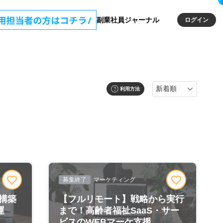
副業社員ジャーナル
ログイン
利用方法
募集終了
マーケティング
構築
【フルリモート】戦略から実行
運
まで！高齢者福祉SaaS・サー
ビスのWEBマーケ支援...