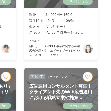
ス向け
フリーランス向け
報酬
14,000円〜160,0...
稼働時間
40h/月 ※10h/週
...
働き方
フルリモート
スキル
Yahoo!プロモーション...
担当より
自社サービスのBPO事業に関する各種
広告運用とクリエイティブディレクシ
ョンをお任せします！ ...
募集終了
マーケティング
り /
広告運用コンサルタント募集！
フィリ
クライアント先のWeb広告運用
における戦略立案や施策...
ス向け
フリーランス向け