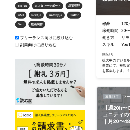
TikTok
カスタマーサポート
品質管理
CAD
Next.js
Gatsby.js
Flutter
報酬
120,
Dart
動画制作
稼働時間
30〜
働き方
リモ
フリーランス向けに絞り込む
スキル
You
副業向けに絞り込む
担当より
拡大中のデジタル
事業にて、複数案
を募集します。主な
募集終了
マー
【週20h〜
ュニティの
｜月20〜4