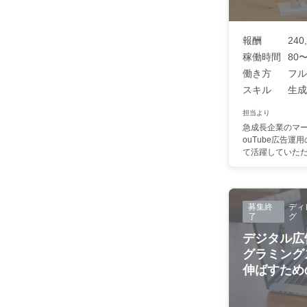
報酬
240
稼働時間
80〜
働き方
フル
スキル
生成AI
担当より
急成長企業のマ
ouTube広告
て活躍していただけ
募集終
ディ
了
グ
デジタル広
グラミング
伸ばすための