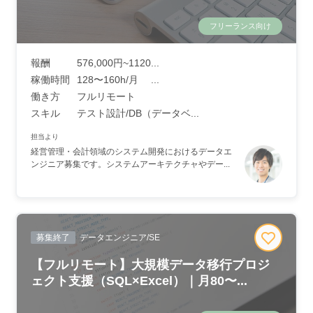
フリーランス向け
報酬
576,000円~1120...
稼働時間
128〜160h/月 ...
働き方
フルリモート
スキル
テスト設計/DB（データベ...
担当より
経営管理・会計領域のシステム開発におけるデータエ
ンジニア募集です。システムアーキテクチャやデー...
募集終了
データエンジニア/SE
【フルリモート】大規模データ移行プロジ
ェクト支援（SQL×Excel）｜月80〜...