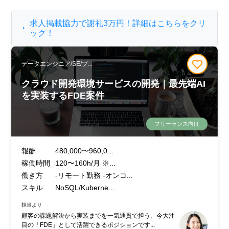
求人掲載協力で謝礼3万円！詳細はこちらをクリ
ック！
データエンジニア/SE/プ...
クラウド開発環境サービスの開発｜最先端AI
を実装するFDE案件
フリーランス向け
報酬
480,000〜960,0...
稼働時間
120〜160h/月 ※...
働き方
-リモート勤務 -オンコ...
スキル
NoSQL/Kuberne...
担当より
顧客の課題解決から実装までを一気通貫で担う、今大注
目の「FDE」として活躍できるポジションです...