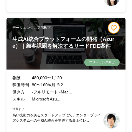
データエンジニア/SE/プ...
生成AI統合プラットフォームの開発（Azur
e）｜顧客課題を解決するリードFDE案件
フリーランス向け
報酬
480,000〜1,120...
稼働時間
80〜160h/月 ※2...
働き方
-フルリモート -Mac...
スキル
Microsoft Azu...
担当より
高い技術力を誇るスタートアップにて、エンタープライ
ズシステムへの生成AI統合を主導する最上位レ...