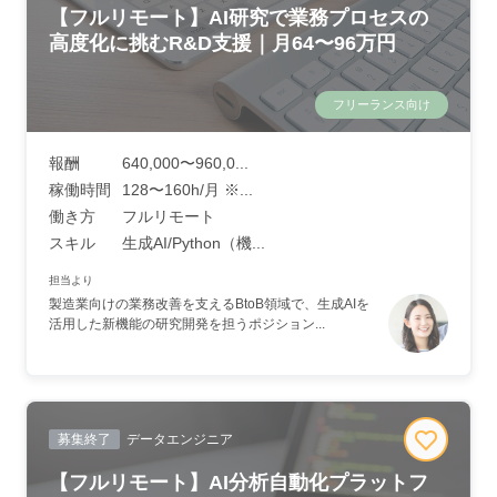
【フルリモート】AI研究で業務プロセスの
高度化に挑むR&D支援｜月64〜96万円
フリーランス向け
報酬
640,000〜960,0...
稼働時間
128〜160h/月 ※...
働き方
フルリモート
スキル
生成AI/Python（機...
担当より
製造業向けの業務改善を支えるBtoB領域で、生成AIを
活用した新機能の研究開発を担うポジション...
募集終了
データエンジニア
【フルリモート】AI分析自動化プラットフ