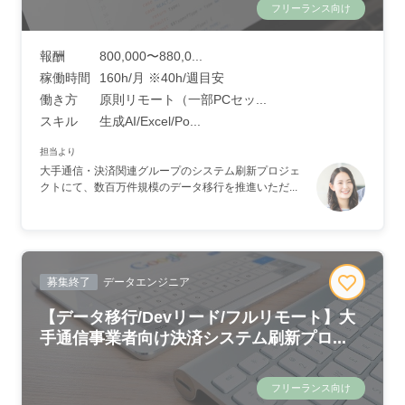
フリーランス向け
報酬
800,000〜880,0...
稼働時間
160h/月 ※40h/週目安
働き方
原則リモート（一部PCセッ...
スキル
生成AI/Excel/Po...
担当より
大手通信・決済関連グループのシステム刷新プロジェ
クトにて、数百万件規模のデータ移行を推進いただ...
募集終了
データエンジニア
【データ移行/Devリード/フルリモート】大
手通信事業者向け決済システム刷新プロ...
フリーランス向け