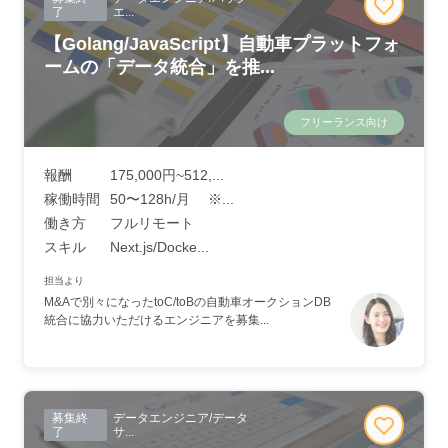
了
エ...
【Golang/JavaScript】自動車プラットフォ
ームの「データ統合」を推...
フリーランス向け
報酬
175,000円~512,...
稼働時間
50〜128h/月 ※...
働き方
フルリモート
スキル
Next.js/Docke...
担当より
M&Aで別々になったtoC/toBの自動車オークションDB
統合に協力いただけるエンジニアを募集...
募集終
データエンジニア/データ
了
サ...