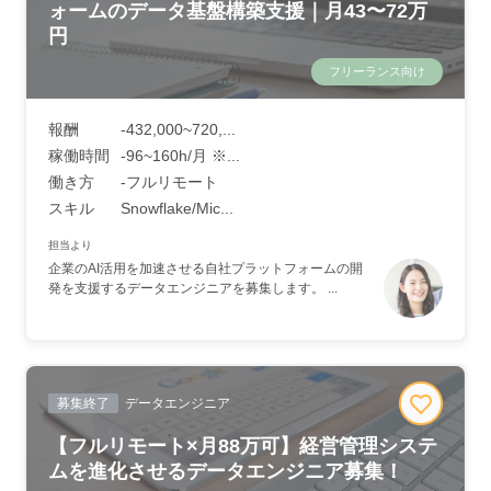
ォームのデータ基盤構築支援｜月43〜72万
円
フリーランス向け
報酬
-432,000~720,...
稼働時間
-96~160h/月 ※...
働き方
‐フルリモート
スキル
Snowflake/Mic...
担当より
企業のAI活用を加速させる自社プラットフォームの開
発を支援するデータエンジニアを募集します。 ...
募集終了
データエンジニア
【フルリモート×月88万可】経営管理システ
ムを進化させるデータエンジニア募集！