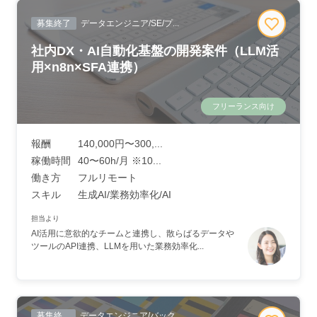
募集終了
データエンジニア/SE/プ...
社内DX・AI自動化基盤の開発案件（LLM活
用×n8n×SFA連携）
フリーランス向け
報酬
140,000円〜300,...
稼働時間
40〜60h/月 ※10...
働き方
フルリモート
スキル
生成AI/業務効率化/AI
担当より
AI活用に意欲的なチームと連携し、散らばるデータや
ツールのAPI連携、LLMを用いた業務効率化...
募集終
データエンジニア/バック