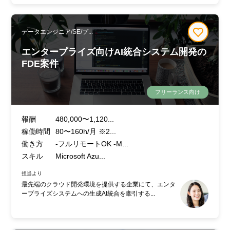
データエンジニア/SE/プ...
エンタープライズ向けAI統合システム開発の
FDE案件
フリーランス向け
報酬
480,000〜1,120...
稼働時間
80〜160h/月 ※2...
働き方
-フルリモートOK -M...
スキル
Microsoft Azu...
担当より
最先端のクラウド開発環境を提供する企業にて、エンタ
ープライズシステムへの生成AI統合を牽引する...