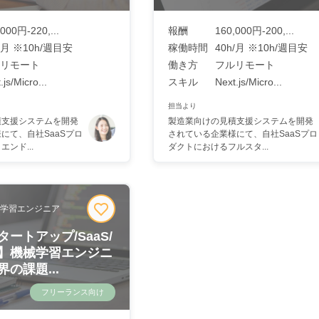
000円-220,...
報酬
160,000円-200,...
/月 ※10h/週目安
稼働時間
40h/月 ※10h/週目安
リモート
働き方
フルリモート
.js/Micro...
スキル
Next.js/Micro...
担当より
積支援システムを開発
製造業向けの見積支援システムを開発
にて、自社SaaSプロ
されている企業様にて、自社SaaSプロ
ンド...
ダクトにおけるフルスタ...
学習エンジニア
ートアップ/SaaS/
】機械学習エンジニ
の課題...
フリーランス向け