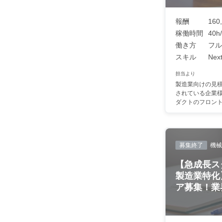
報酬
160,
稼働時間
40h
働き方
フル
スキル
Next
担当より
製造業向けの見
されている企業様
ダクトのフロントエ
募集終了
機械
【急成長スタ
製造業特化
ア募集！業界