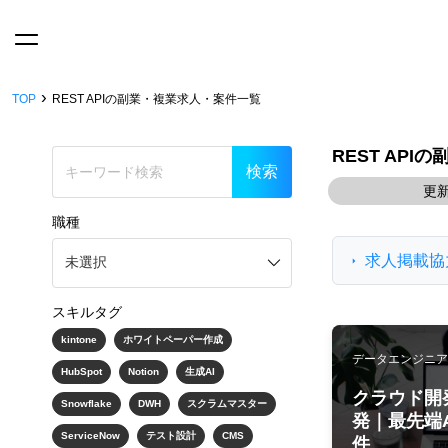
›
TOP
REST APIの副業・複業求人・案件一覧
REST AP
更新
職種
求人掲載協
スキルタグ
kintone
ホワイトペーパー作成
データエンジニア/SE
HubSpot
Notion
生成AI
クラウド開
Snowflake
DWH
スクラムマスター
発｜最先端A
ServiceNow
テスト設計
CMS
件