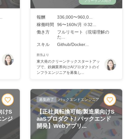
フリーランス向け
.
報酬
336,000〜960,0...
稼働時間
96〜160h/月 ※32...
働き方
フルリモート（現場理解の
た...
スキル
Github/Docker...
担当より
東大発のクリーンテックスタートアッ
プで、鉄鋼業界向けAIプロダクトのイ
ンフラエンジニアを募集し...
募集終了
バックエンドエンジニア
向けS
【正社員転換可能/製造業向けS
エンジ
aaSプロダクト/ バックエンド
開発】Webアプリ...