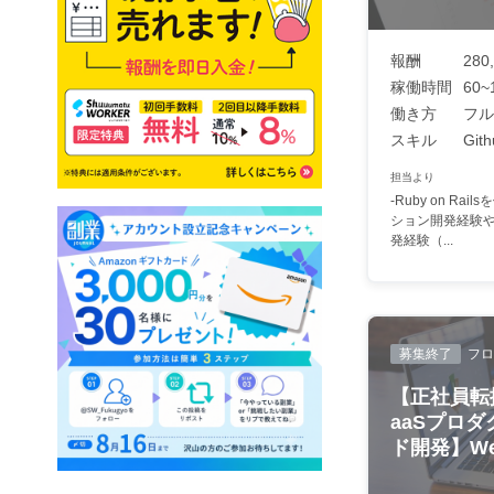
報酬
280
稼働時間
60~
働き方
フル
スキル
Gith
担当より
-Ruby on Ra
ション開発経験や
発経験（...
募集終了
フロ
【正社員転
aaSプロダ
ド開発】Web