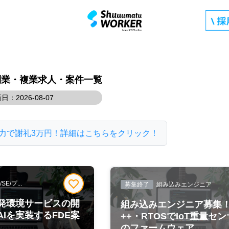
Iの副業・複業求人・案件一覧
日：2026-08-07
力で謝礼3万円！詳細はこちらをクリック！
/プ...
募集終了
組み込みエンジニア
発環境サービスの開
組み込みエンジニア募集！
Iを実装するFDE案
++・RTOSでIoT重量セ
のファームウェア...