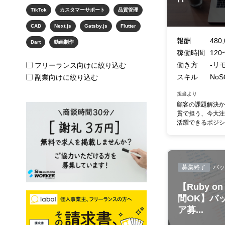
TikTok
カスタマーサポート
品質管理
CAD
Next.js
Gatsby.js
Flutter
報酬
480,
Dart
動画制作
稼働時間
120
働き方
-リ
フリーランス向けに絞り込む
スキル
NoSQ
副業向けに絞り込む
担当より
顧客の課題解決か
貫で担う、今大注
活躍できるポジショ
募集終了
バッ
【Ruby on 
間OK】バ
ア募...