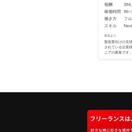
報酬
384
稼働時間
96~
働き方
フル
スキル
Next
担当より
製造業向けの見
されている企業
ニアの募集です。機