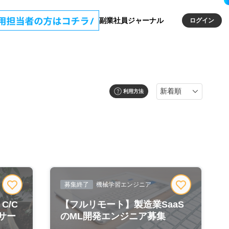
副業社員ジャーナル
ログイン
利用方法
募集終了
機械学習エンジニア
C/C
【フルリモート】製造業SaaS
ンサー
のML開発エンジニア募集