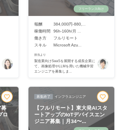
フリーランス向け
報酬
384,000円-880,...
稼働時間
96h-160h/月 ...
働き方
フルリモート
スキル
Microsoft Azu...
担当より
製造業向けSaaSを展開する成長企業に
て、画像処理やLLMを用いた機械学習
エンジニアを募集しま...
ア
募集終了
インフラエンジニア
ア募
【フルリモート】東大発AIスタ
プロ
ートアップのIoTデバイスエン
ジニア募集｜月34〜...