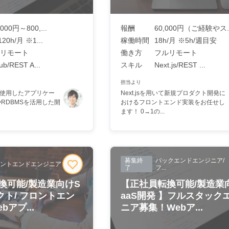
,000円～800,...
報酬
60,000円（ご経験やス..
120h/月 ※1...
稼働時間
18h/月 ※5h/週目安
リモート
働き方
フルリモート
ub/REST A...
スキル
Next.js/REST ...
担当より
ilsを使用したアプリケー
Next.jsを用いて新規プロダクト開発に
RDBMSを活用した開
おけるフロントエンド実装をお任せし
ます！ 0→1の...
募集終
バックエンドエンジニア/
ントエンドエンジニア
了
フ...
換可能/製造業向けS
【正社員転換可能/製造業
クト/ フロントエン
aaS開発 】フルスタック
アプ...
ニア募集！Webア...