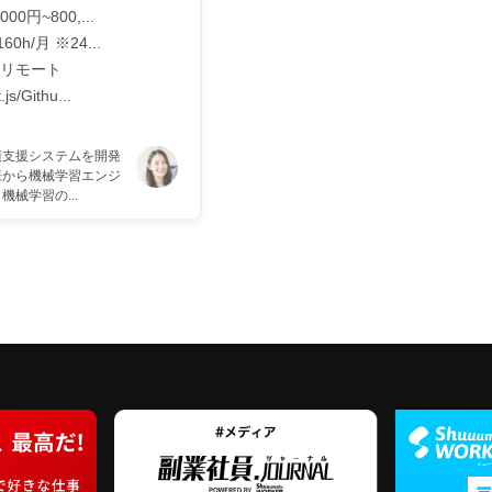
,000円~800,...
160h/月 ※24...
リモート
.js/Githu...
積支援システムを開発
様から機械学習エンジ
械学習の...