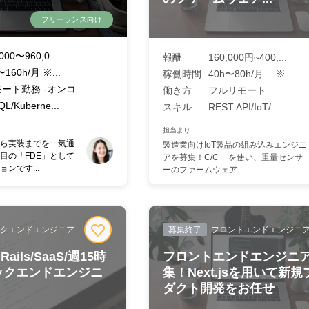
フリーランス向け
000〜960,0...
報酬
160,000円~400,...
〜160h/月 ※...
稼働時間
40h〜80h/月 ※...
モート勤務 -オンコ...
働き方
フルリモート
L/Kuberne...
スキル
REST API/IoT/...
担当より
ら実装までを一気通
製造業向けIoT製品の組み込みエンジニ
目の「FDE」として
アを募集！C/C++を使い、重量センサ
ンです...
ーのファームウェア...
クエンドエンジニア
募集終了
フロントエンドエンジニ
Rails/SaaS/週15時
フロントエンドエンジニ
ックエンドエンジニ
集！Next.jsを用いて新規
ダクト開発をお任せ