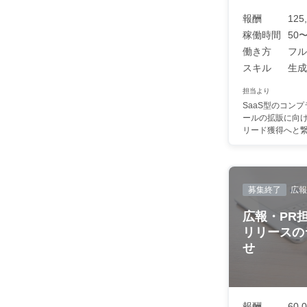
報酬
125
稼働時間
50〜
働き方
フル
スキル
生成A
担当より
SaaS型のコン
ールの拡販に向
リード獲得へと繋が
募集終了
広報
広報・PR
リリースの
せ
報酬
60,