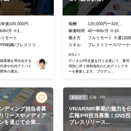
単価100,000円...
報酬
120,000円〜320,...
60h/月 ※1...
稼働時間
40〜80h/月 ※10...
ルリモート
働き方
フルリモート ※週1回程.
/PR戦略/プレスリリ...
スキル
プレスリリース/マーケテ
担当より
報業務を専任化する
デジタルPR支援を行う企業にて、案件
代表や社内アドバイ
増加に伴う体制強化のためディレクタ
等の露出...
ーを募集します。プロデュ...
・PR
募集終了
広報・PR
ンディング担当者募
VR/AR/MR事業の魅力を
リリースやメディア
広報/PR担当募集！SNS
を通じて企業...
プレスリリース...