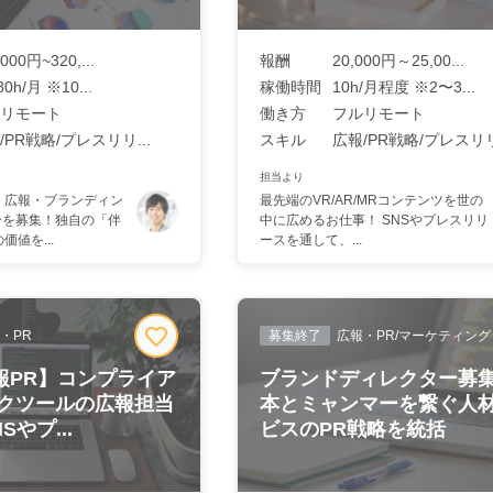
,000円~320,...
報酬
20,000円～25,00...
80h/月 ※10...
稼働時間
10h/月程度 ※2〜3...
リモート
働き方
フルリモート
/PR戦略/プレスリリ...
スキル
広報/PR戦略/プレスリリ.
担当より
、広報・ブランディン
最先端のVR/AR/MRコンテンツを世の
ーを募集！独自の「伴
中に広めるお仕事！ SNSやプレスリリ
価値を...
ースを通して、...
・PR
募集終了
広報・PR/マーケティング
広報PR】コンプライア
ブランドディレクター募
クツールの広報担当
本とミャンマーを繋ぐ人
やプ...
ビスのPR戦略を統括