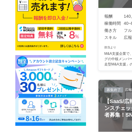
報酬
140
稼働時間
40~
働き方
フル
スキル
広報
担当より
M&A支援企業で
グの中核メンバ
走型M&A支援」の
募集終了
広報
【SaaS/
ンスチェッ
者募集！SNS