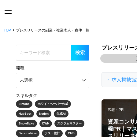
›
TOP
プレスリリースの副業・複業求人・案件一覧
プレスリリー
職種
求人掲載協
スキルタグ
kintone
ホワイトペーパー作成
広報・PR
HubSpot
Notion
生成AI
資産コンサ
Snowflake
DWH
スクラムマスター
報PR｜マ
ServiceNow
テスト設計
CMS
スリリース