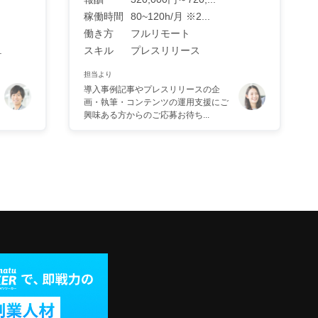
稼働時間
80~120h/月 ※2...
働き方
フルリモート
.
スキル
プレスリリース
担当より
導入事例記事やプレスリリースの企
画・執筆・コンテンツの運用支援にご
興味ある方からのご応募お待ち...