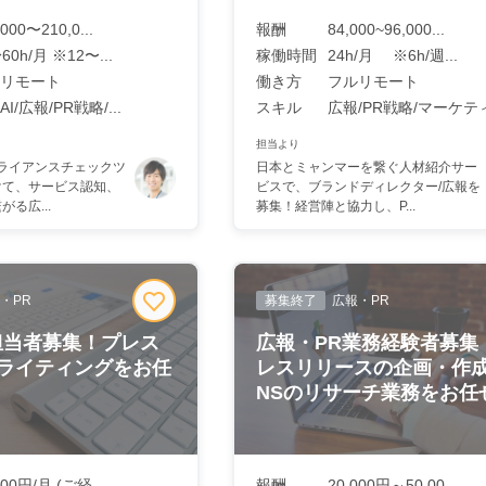
,000〜210,0...
報酬
84,000~96,000...
60h/月 ※12〜...
稼働時間
24h/月 ※6h/週...
リモート
働き方
フルリモート
I/広報/PR戦略/...
スキル
広報/PR戦略/マーケティ.
担当より
プライアンスチェックツ
日本とミャンマーを繋ぐ人材紹介サー
けて、サービス認知、
ビスで、ブランドディレクター/広報を
る広...
募集！経営陣と協力し、P...
・PR
募集終了
広報・PR
担当者募集！プレス
広報・PR業務経験者募集
ライティングをお任
レスリリースの企画・作成
NSのリサーチ業務をお任
000円/月 (ご経...
報酬
20,000円～50,00...