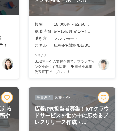
報酬
15,000円～52,50...
稼働時間
5〜15h/月 ※1〜4...
..
働き方
フルリモート
ィ...
スキル
広報/PR戦略/BtoB/...
担当より
BtoBマーケの支援企業で、ブランディ
ングを牽引する広報・PR担当を募集！
代表直下で、プレスリ...
募集終了
広報・PR
伝える
広報/PR担当者募集！IoTクラウ
投稿や
ドサービスを世の中に広めるプ
レスリリース作成・...