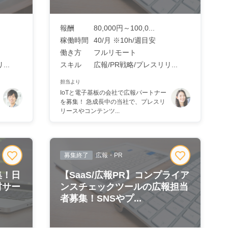
報酬
80,000円～100,0...
稼働時間
40/月 ※10h/週目安
働き方
フルリモート
..
スキル
広報/PR戦略/プレスリリ...
担当より
IoTと電子基板の会社で広報パートナー
を募集！ 急成長中の当社で、プレスリ
リースやコンテンツ...
募集終了
広報・PR
集！日
【SaaS/広報PR】コンプライア
材サー
ンスチェックツールの広報担当
者募集！SNSやプ...