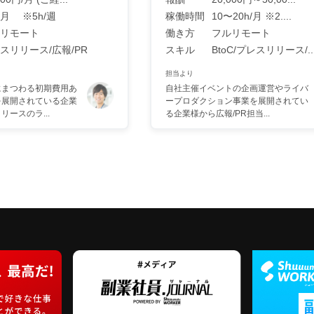
h/月 ※5h/週
稼働時間
10〜20h/月 ※2....
リモート
働き方
フルリモート
スリリース/広報/PR
スキル
BtoC/プレスリリース/..
担当より
にまつわる初期費用あ
自社主催イベントの企画運営やライバ
を展開されている企業
ープロダクション事業を展開されてい
ースのラ...
る企業様から広報/PR担当...