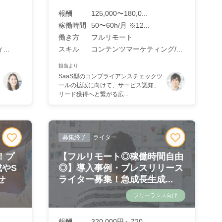
報酬
125,000〜180,0...
稼働時間
50〜60h/月 ※12...
働き方
フルリモート
..
スキル
コンテンツマーケティング/...
担当より
SaaS型のコンプライアンスチェックツ
ールの拡販に向けて、サービス認知、
リード獲得へと繋がる広...
募集終了
ライター
！プ
【フルリモート◎稼働時間自由
やS
◎】導入事例・プレスリリース
せ
ライター募集！急成長生成...
フリーランス向け
報酬
320,000円～720,...