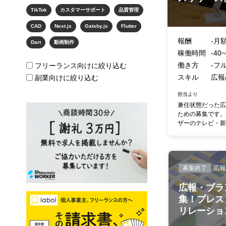
TikTok
カスタマーサポート
品質管理
CAD
Next.js
Gatsby.js
Flutter
報酬
-月額
Dart
動画制作
稼働時間
-40~
働き方
-フ
フリーランス向けに絞り込む
スキル
広報
副業向けに絞り込む
担当より
兼任状態だった広
ための募集です。
ザーのテレビ・新聞
募集終了
広報
広報・ブラ
集！プレス
リレーション