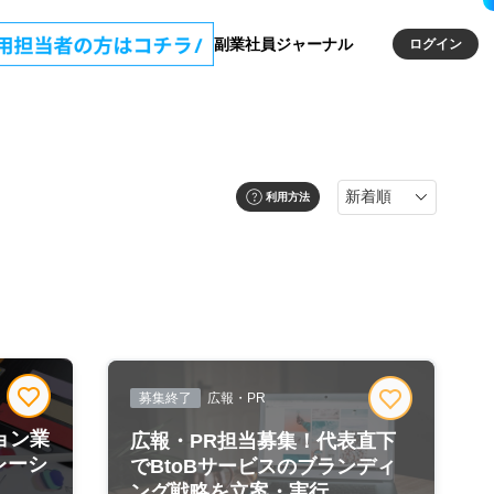
副業社員ジャーナル
ログイン
利用方法
募集終了
広報・PR
ョン業
広報・PR担当募集！代表直下
レーシ
でBtoBサービスのブランディ
ング戦略を立案・実行