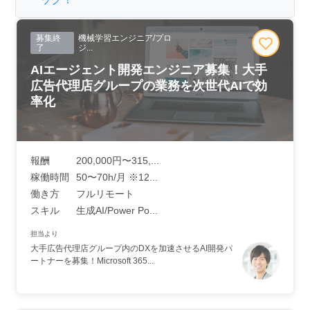
募集終
機械学習エンジニア/プロ
了
ジ...
AIエージェント開発エンジニア募集！大手
広告代理店グループの業務を次世代AIで効
率化
報酬
200,000円〜315,...
稼働時間
50〜70h/月 ※12...
働き方
フルリモート
スキル
生成AI/Power Po...
担当より
大手広告代理店グループ内のDXを加速させるAI開発パ
ートナーを募集！Microsoft 365...