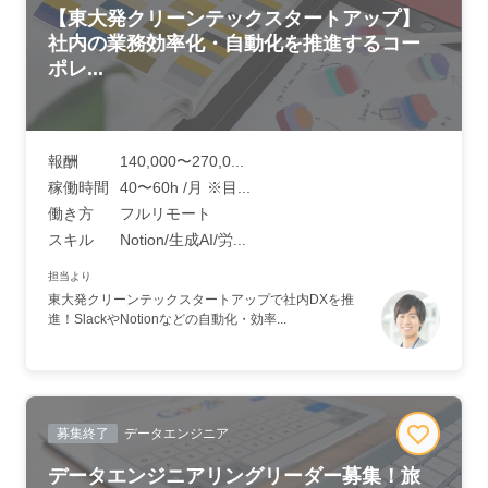
【東大発クリーンテックスタートアップ】
社内の業務効率化・自動化を推進するコー
ポレ...
報酬
140,000〜270,0...
稼働時間
40〜60h /月 ※目...
働き方
フルリモート
スキル
Notion/生成AI/労...
担当より
東大発クリーンテックスタートアップで社内DXを推
進！SlackやNotionなどの自動化・効率...
募集終了
データエンジニア
データエンジニアリングリーダー募集！旅