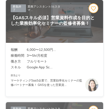
募集終
業務アシスタント/カスタ
了
マ...
【GASスキル必須】営業資料作成を目的と
した業務効率化セミナーの監修者募集！
報酬
6,000〜12,500円...
稼働時間
3〜5h/月程度
働き方
フルリモート
スキル
Google App Sc...
担当より
マーケティングSaaS企業で、営業効率化セミナーの監
修パートナー募集！ GASを使った営業資...
募集終
業務アシスタント/カスタ