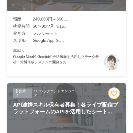
報酬
240,000円～360,...
稼働時間
60〜80h/月 ※15...
働き方
フルリモート
スキル
Google App Sc...
担当より
Google MeetやGeminiの会話履歴を活用したデータ分
析・資料作成システムの開発をお...
募集終
SE/バックエンドエンジニ
了
ア
API連携スキル保有者募集！各ライブ配信プ
ラットフォームのAPIを活用したシート...