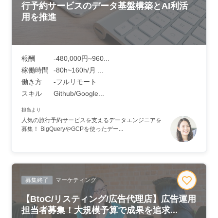
行予約サービスのデータ基盤構築とAI利活
用を推進
報酬
-480,000円~960...
稼働時間
-80h~160h/月 ...
働き方
-フルリモート
スキル
Github/Google...
担当より
人気の旅行予約サービスを支えるデータエンジニアを
募集！ BigQueryやGCPを使ったデー...
募集終了
マーケティング
【BtoC/リスティング/広告代理店】広告運用
担当者募集！大規模予算で成果を追求...