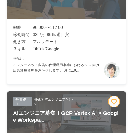
報酬
96,000〜112,00...
稼働時間
32h/月 ※8h/週目安...
働き方
フルリモート
スキル
TikTok/Google...
担当より
インターネット広告の代理運用事業におけるBtoC向け
広告運用業務をお任せします。 月に1,0...
募集終
機械学習エンジニア/バッ
了
ク...
AIエンジニア募集！GCP Vertex AI × Googl
e Workspa...