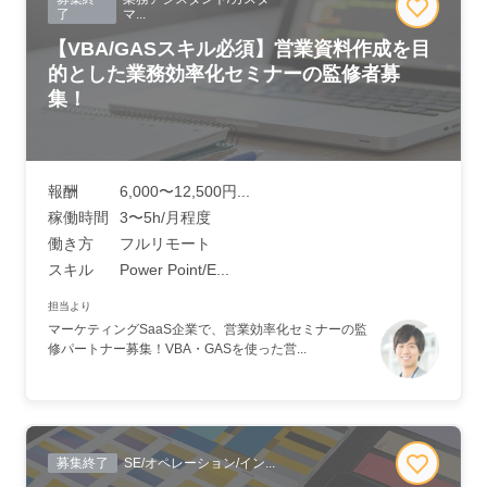
了
マ...
【VBA/GASスキル必須】営業資料作成を目
的とした業務効率化セミナーの監修者募
集！
報酬
6,000〜12,500円...
稼働時間
3〜5h/月程度
働き方
フルリモート
スキル
Power Point/E...
担当より
マーケティングSaaS企業で、営業効率化セミナーの監
修パートナー募集！VBA・GASを使った営...
募集終了
SE/オペレーション/イン...