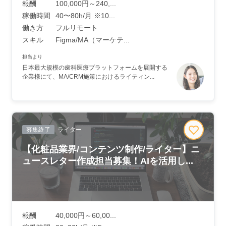
報酬
100,000円～240,...
稼働時間
40〜80h/月 ※10...
働き方
フルリモート
スキル
Figma/MA（マーケテ...
担当より
日本最大規模の歯科医療プラットフォームを展開する
企業様にて、MA/CRM施策におけるライティン...
募集終了
ライター
【化粧品業界/コンテンツ制作/ライター】ニ
ュースレター作成担当募集！AIを活用し...
報酬
40,000円～60,00...