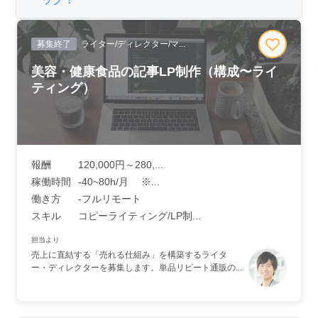
募集終了
ライター/ディレクター/マ...
美容・健康食品の記事LP制作（構成〜ライ
ティング）
報酬
120,000円～280,...
稼働時間
-40~80h/月 ※...
働き方
-フルリモート
スキル
コピーライティング/LP制...
担当より
売上に直結する「売れる仕組み」を構築するライタ
ー・ディレクターを募集します。単品リピート通販の...