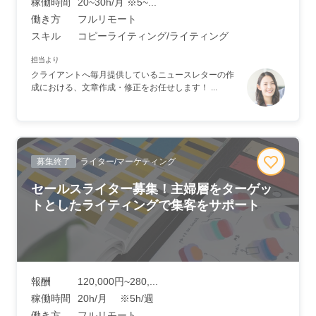
稼働時間
20~30h/月 ※5~...
働き方
フルリモート
スキル
コピーライティング/ライティング
担当より
クライアントへ毎月提供しているニュースレターの作
成における、文章作成・修正をお任せします！ ...
募集終了
ライター/マーケティング
セールスライター募集！主婦層をターゲッ
トとしたライティングで集客をサポート
報酬
120,000円~280,...
稼働時間
20h/月 ※5h/週
働き方
フルリモート