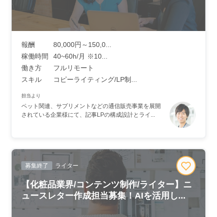
報酬
80,000円～150,0...
稼働時間
40~60h/月 ※10...
働き方
フルリモート
スキル
コピーライティング/LP制...
担当より
ペット関連、サプリメントなどの通信販売事業を展開
されている企業様にて、記事LPの構成設計とライ...
募集終了
ライター
【化粧品業界/コンテンツ制作/ライター】ニ
ュースレター作成担当募集！AIを活用し...