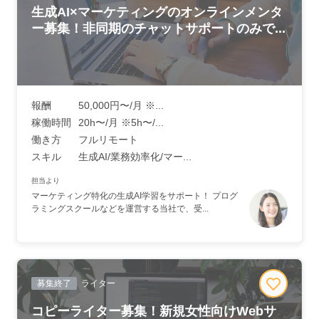
生成AI×マーケティングのオンラインメンタ
ー募集！非同期のチャットサポートのみで...
報酬
50,000円〜/月 ※...
稼働時間
20h〜/月 ※5h〜/...
働き方
フルリモート
スキル
生成AI/業務効率化/マー...
担当より
マーケティング特化の生成AI学習をサポート！ プログ
ラミングスクールなどを運営する当社で、受...
募集終了
ライター
コピーライター募集！新規女性向けWebサ