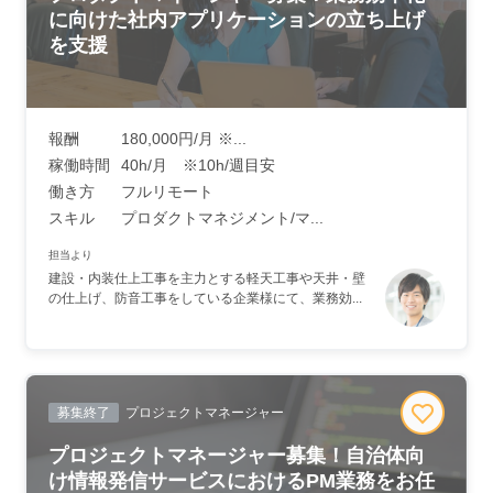
に向けた社内アプリケーションの立ち上げ
を支援
報酬
180,000円/月 ※...
稼働時間
40h/月 ※10h/週目安
働き方
フルリモート
スキル
プロダクトマネジメント/マ...
担当より
建設・内装仕上工事を主力とする軽天工事や天井・壁
の仕上げ、防音工事をしている企業様にて、業務効...
募集終了
プロジェクトマネージャー
プロジェクトマネージャー募集！自治体向
け情報発信サービスにおけるPM業務をお任