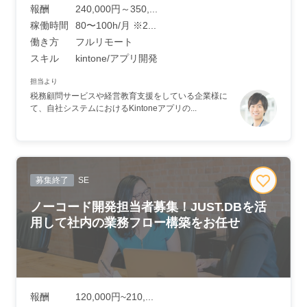
報酬
240,000円～350,...
稼働時間
80〜100h/月 ※2...
働き方
フルリモート
スキル
kintone/アプリ開発
担当より
税務顧問サービスや経営教育支援をしている企業様に
て、自社システムにおけるKintoneアプリの...
募集終了
SE
ノーコード開発担当者募集！JUST.DBを活
用して社内の業務フロー構築をお任せ
報酬
120,000円~210,...