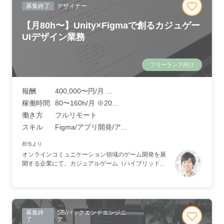
募集終了
デザイナー
【月80h〜】Unity×Figmaで創るカジュゲー
UIデザイン業務
フリーランス向け
報酬
400,000〜円/月 ...
稼働時間
80〜160h/月 ※20...
働き方
フルリモート
スキル
Figma/アプリ開発/ア...
担当より
オンラインコミュニケーション領域のゲーム開発を展
開する企業にて、カジュアルゲーム（ハイブリッド...
募集終
SE/バックエンドエンジニ
了
ア