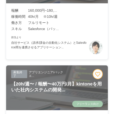
報酬
160,000円~180,...
稼働時間
40h/月 ※10h/週
働き方
フルリモート
スキル
Salesforce（バッ...
担当より
自社サービス（請求/課金の自動化システム）とSalesfo
rce間を連携させるアプリケーション...
募集終
アプリエンジニア/バック
了
エ...
【20h/週〜 / 報酬〜40万円/月】kintoneを用
いた社内システムの開発...
フリーランス向け