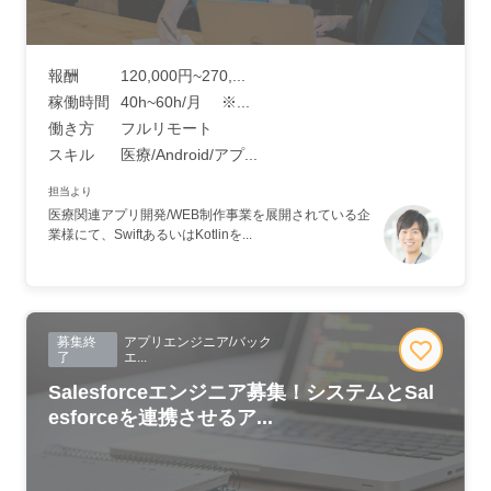
報酬
120,000円~270,...
稼働時間
40h~60h/月 ※...
働き方
フルリモート
スキル
医療/Android/アプ...
担当より
医療関連アプリ開発/WEB制作事業を展開されている企
業様にて、SwiftあるいはKotlinを...
募集終
アプリエンジニア/バック
了
エ...
Salesforceエンジニア募集！システムとSal
esforceを連携させるア...