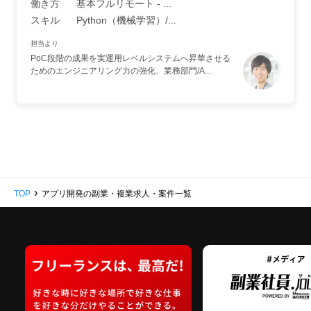
働き方
基本フルリモート - ...
スキル
Python（機械学習）/...
担当より
PoC段階の成果を実運用レベルシステムへ昇華させる
ためのエンジニアリング力の強化、業務部門/A...
›
TOP
アプリ開発の副業・複業求人・案件一覧