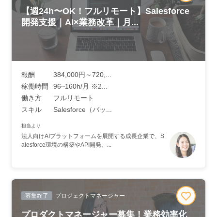
【週24h〜OK！フルリモート】Salesforce
開発支援｜AI×業務改革｜月...
報酬
384,000円～720,...
稼働時間
96~160h/月 ※2...
働き方
フルリモート
スキル
Salesforce（バッ...
担当より
法人向けAIプラットフォームを展開する成長企業で、S
alesforce環境の構築やAPI開発、...
募集終了
プロジェクトマネージャー
プロダクトマネージャー募集！業務効率化