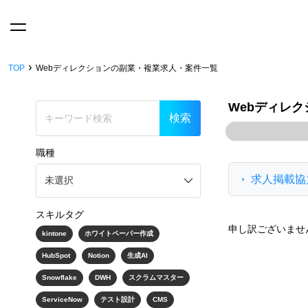
›
TOP
Webディレクションの副業・複業求人・案件一覧
Webディレク
職種
求人掲載協
スキルタグ
申し訳ございませ
kintone
ホワイトペーパー作成
HubSpot
Notion
生成AI
Snowflake
DWH
スクラムマスター
ServiceNow
テスト設計
CMS