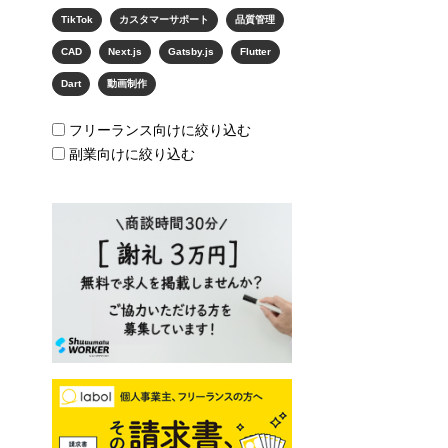
TikTok
カスタマーサポート
品質管理
CAD
Next.js
Gatsby.js
Flutter
Dart
動画制作
フリーランス向けに絞り込む
副業向けに絞り込む