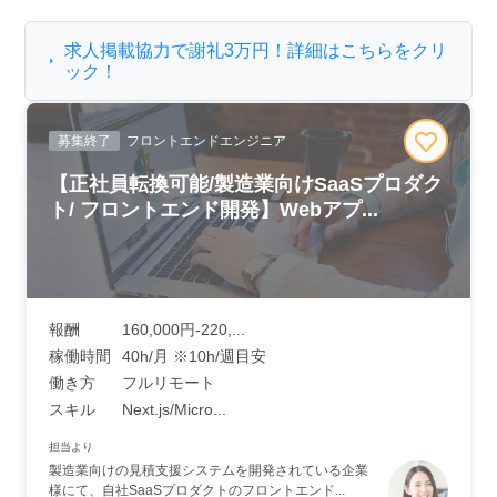
求人掲載協力で謝礼3万円！詳細はこちらをクリ
ック！
募集終了
フロントエンドエンジニア
【正社員転換可能/製造業向けSaaSプロダク
ト/ フロントエンド開発】Webアプ...
報酬
160,000円-220,...
稼働時間
40h/月 ※10h/週目安
働き方
フルリモート
スキル
Next.js/Micro...
担当より
製造業向けの見積支援システムを開発されている企業
様にて、自社SaaSプロダクトのフロントエンド...