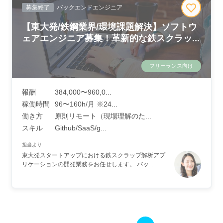
募集終了
バックエンドエンジニア
【東大発/鉄鋼業界/環境課題解決】ソフトウ
ェアエンジニア募集！革新的な鉄スクラッ...
フリーランス向け
報酬
384,000〜960,0...
稼働時間
96〜160h/月 ※24...
働き方
原則リモート（現場理解のた...
スキル
Github/SaaS/g...
担当より
東大発スタートアップにおける鉄スクラップ解析アプ
リケーションの開発業務をお任せします。 バッ...