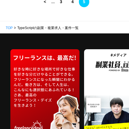
...
<
3
4
5
›
TOP
TypeScriptの副業・複業求人・案件一覧