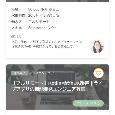
報酬
50,000円/月 ※目...
稼働時間
20h/月 ※5h/週目安
働き方
フルリモート
スキル
Salesforce（バッ...
担当より
上司に代わって部下を育成するAIアプリケーション
（商談OJT-AI）を展開されている企業様にて...
募集終了
アプリエンジニア
【フルリモート】Kotlin×配信UX改善｜ライ
ブアプリの機能開発エンジニア募集
フリーランス向け