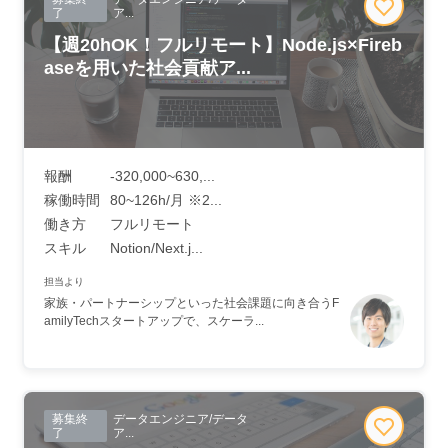
了
ア...
【週20hOK！フルリモート】Node.js×Fireb
aseを用いた社会貢献ア...
報酬
-320,000~630,...
稼働時間
80~126h/月 ※2...
働き方
フルリモート
スキル
Notion/Next.j...
担当より
家族・パートナーシップといった社会課題に向き合うF
amilyTechスタートアップで、スケーラ...
募集終
データエンジニア/データ
了
ア...