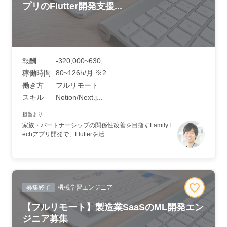
プリのFlutter開発支援...
報酬
-320,000~630,...
稼働時間
80~126h/月 ※2...
働き方
フルリモート
スキル
Notion/Next.j...
担当より
家族・パートナーシップの関係性改善を目指すFamilyT
echアプリ開発で、Flutterを活...
募集終了
機械学習エンジニア
【フルリモート】製造業SaaSのML開発エン
ジニア募集