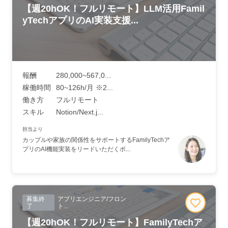
【週20hOK！フルリモート】LLM活用Famil
yTechアプリのAI実装支援...
報酬
280,000~567,0...
稼働時間
80~126h/月 ※2...
働き方
フルリモート
スキル
Notion/Next.j...
担当より
カップルや家族の関係性をサポートするFamilyTechア
プリのAI機能実装をリードいただくポ...
募集終
アプリエンジニア/フロン
了
ト...
【週20hOK！フルリモート】FamilyTechア