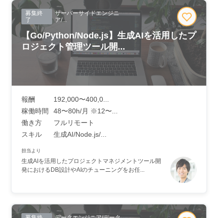
募集終
サーバーサイドエンジニ
了
ア/...
【Go/Python/Node.js】生成AIを活用したプ
ロジェクト管理ツール開...
報酬
192,000〜400,0...
稼働時間
48〜80h/月 ※12〜...
働き方
フルリモート
スキル
生成AI/Node.js/...
担当より
生成AIを活用したプロジェクトマネジメントツール開
発におけるDB設計やAIのチューニングをお任...
募集終
データエンジニア/データ