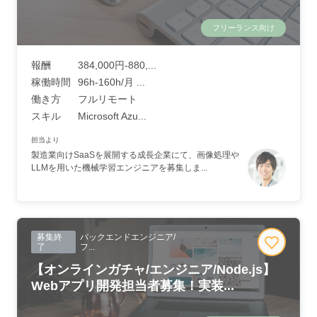
フリーランス向け
報酬
384,000円-880,...
稼働時間
96h-160h/月 ...
働き方
フルリモート
スキル
Microsoft Azu...
担当より
製造業向けSaaSを展開する成長企業にて、画像処理や
LLMを用いた機械学習エンジニアを募集しま...
募集終
バックエンドエンジニア/
了
フ...
【オンラインガチャ/エンジニア/Node.js】
Webアプリ開発担当者募集！実装...