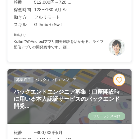
報酬
512,000円～720,...
稼働時間
128〜160h/月 ※...
働き方
フルリモート
スキル
Github/RxSwif...
担当より
KotlinでのAndroidアプリ開発経験を活かせる、ライブ
配信アプリの開発案件です。 画...
募集終了
バックエンドエンジニア
バックエンドエンジニア募集！口座開設時
に用いる本人認証サービスのバックエンド
開発...
フリーランス向け
報酬
~800,000円/月 ...