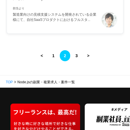
担当より
製造業向けの見積支援システムを開発されている企業
様にて、自社SaaSプロダクトにおけるフルスタ...
<
1
2
3
>
›
TOP
Node.jsの副業・複業求人・案件一覧