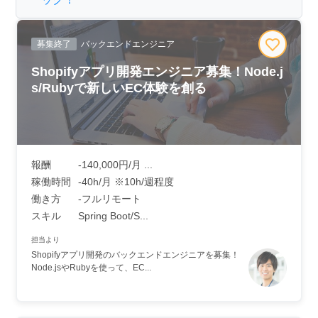
募集終了
バックエンドエンジニア
Shopifyアプリ開発エンジニア募集！Node.j
s/Rubyで新しいEC体験を創る
報酬
-140,000円/月 ...
稼働時間
-40h/月 ※10h/週程度
働き方
-フルリモート
スキル
Spring Boot/S...
担当より
Shopifyアプリ開発のバックエンドエンジニアを募集！
Node.jsやRubyを使って、EC...