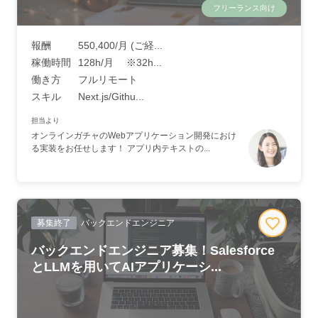
フリーランス向け
報酬
550,400/月 (ご経...
稼働時間
128h/月 ※32h...
働き方
フルリモート
スキル
Next.js/Githu...
担当より
オンラインガチャのWebアプリケーション開発におけ
る実装をお任せします！ アプリ内テキストの...
募集終了
バックエンドエンジニア
バックエンドエンジニア募集！Salesforce
とLLMを用いてAIアプリケーシ...