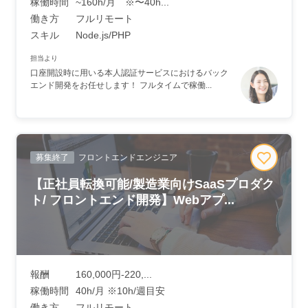
稼働時間
~160h/月 ※〜40h...
働き方
フルリモート
スキル
Node.js/PHP
担当より
口座開設時に用いる本人認証サービスにおけるバック
エンド開発をお任せします！ フルタイムで稼働...
募集終了
フロントエンドエンジニア
【正社員転換可能/製造業向けSaaSプロダク
ト/ フロントエンド開発】Webアプ...
報酬
160,000円-220,...
稼働時間
40h/月 ※10h/週目安
働き方
フルリモート