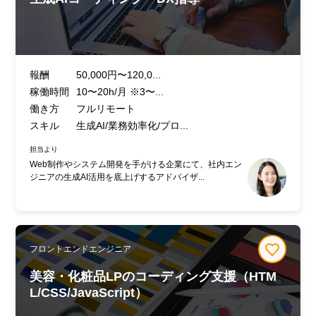
報酬
50,000円〜120,0...
稼働時間
10〜20h/月 ※3〜...
働き方
フルリモート
スキル
生成AI/業務効率化/プロ...
担当より
Web制作やシステム開発を手がける企業にて、社内エン
ジニアの生成AI活用を底上げするアドバイザ...
フロントエンドエンジニア
美容・化粧品LPのコーディング支援（HTM
L/CSS/JavaScript）