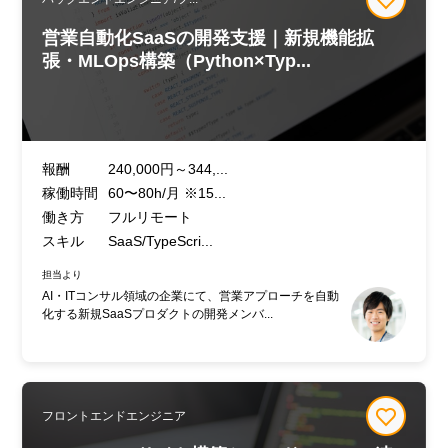
営業自動化SaaSの開発支援｜新規機能拡
張・MLOps構築（Python×Typ...
報酬
240,000円～344,...
稼働時間
60〜80h/月 ※15...
働き方
フルリモート
スキル
SaaS/TypeScri...
担当より
AI・ITコンサル領域の企業にて、営業アプローチを自動
化する新規SaaSプロダクトの開発メンバ...
フロントエンドエンジニア