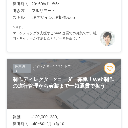
稼働時間
20~60h/月 ※5~...
働き方
フルリモート
スキル
LPデザイン/LP制作/web
担当より
マーケティングを支援するSaaS企業での募集です。社
内デザイナーが作成したXDデータを基に、S...
募集終
ディレクター/フロントエ
了
ン...
制作ディレクター×コーダー募集！Web制作
の進行管理から実装まで一気通貫で担う
報酬
-120,000~280,...
稼働時間
-40~80h/月（週10...