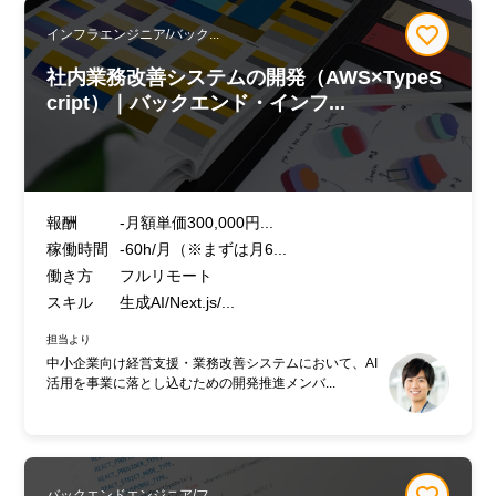
インフラエンジニア/バック...
社内業務改善システムの開発（AWS×TypeS
cript）｜バックエンド・インフ...
報酬
-月額単価300,000円...
稼働時間
-60h/月（※まずは月6...
働き方
フルリモート
スキル
生成AI/Next.js/...
担当より
中小企業向け経営支援・業務改善システムにおいて、AI
活用を事業に落とし込むための開発推進メンバ...
バックエンドエンジニア/フ...