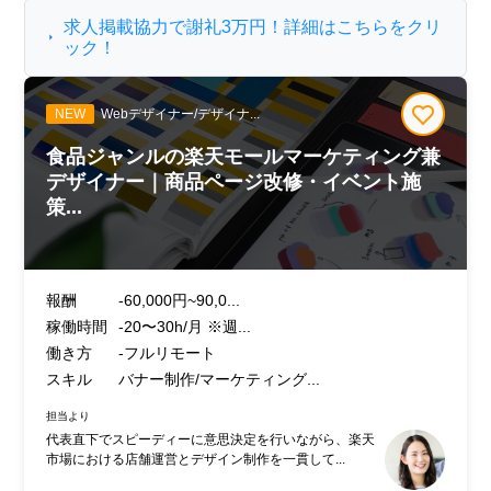
求人掲載協力で謝礼3万円！詳細はこちらをクリ
ック！
NEW
Webデザイナー/デザイナ...
食品ジャンルの楽天モールマーケティング兼
デザイナー｜商品ページ改修・イベント施
策...
報酬
-60,000円~90,0...
稼働時間
-20〜30h/月 ※週...
働き方
-フルリモート
スキル
バナー制作/マーケティング...
担当より
代表直下でスピーディーに意思決定を行いながら、楽天
市場における店舗運営とデザイン制作を一貫して...