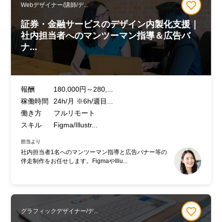
Webデザイナー/講師/デ...
証券・金融サービスのデザイン内製化支援｜
社内担当者へのマンツーマン指導＆広告バ
ナ...
報酬
180,000円～280,...
稼働時間
24h/月 ※6h/週目...
働き方
フルリモート
スキル
Figma/Illustr...
担当より
社内担当者1名へのマンツーマン指導と広告バナー等の
伴走制作をお任せします。FigmaやIllu...
グラフィックデザイナー/デ...