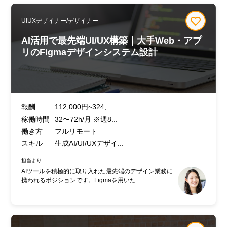
UIUXデザイナー/デザイナー
AI活用で最先端UI/UX構築｜大手Web・アプ
リのFigmaデザインシステム設計
報酬
112,000円~324,...
稼働時間
32〜72h/月 ※週8...
働き方
フルリモート
スキル
生成AI/UI/UXデザイ...
担当より
AIツールを積極的に取り入れた最先端のデザイン業務に
携われるポジションです。Figmaを用いた...