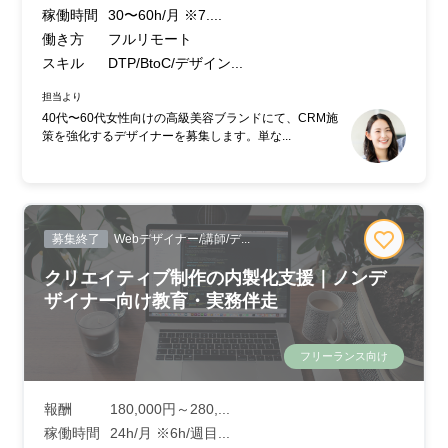
稼働時間
30〜60h/月 ※7....
働き方
フルリモート
スキル
DTP/BtoC/デザイン...
担当より
40代〜60代女性向けの高級美容ブランドにて、CRM施
策を強化するデザイナーを募集します。単な...
募集終了
Webデザイナー/講師/デ...
クリエイティブ制作の内製化支援｜ノンデ
ザイナー向け教育・実務伴走
フリーランス向け
報酬
180,000円～280,...
稼働時間
24h/月 ※6h/週目...