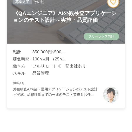
募集終了
その他
《QAエンジニア》AI外観検査アプリケーシ
ョンのテスト設計～実施・品質評価
フリーランス向け
報酬
350,000円~500,...
稼働時間
100h~/月 （25h...
働き方
フルリモート※一部出社あり
スキル
品質管理
担当より
外観検査AI構築・運用アプリケーションのテスト設計
～実施、品質評価までの一連のテスト業務をお任...