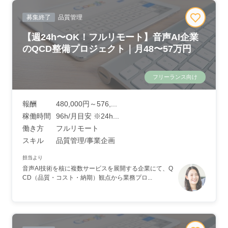
募集終了
品質管理
【週24h〜OK！フルリモート】音声AI企業
のQCD整備プロジェクト｜月48〜57万円
フリーランス向け
報酬
480,000円～576,...
稼働時間
96h/月目安 ※24h...
働き方
フルリモート
スキル
品質管理/事業企画
担当より
音声AI技術を核に複数サービスを展開する企業にて、Q
CD（品質・コスト・納期）観点から業務プロ...