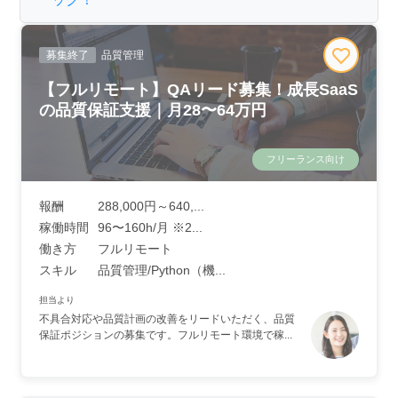
募集終了
品質管理
【フルリモート】QAリード募集！成長SaaS
の品質保証支援｜月28〜64万円
フリーランス向け
報酬
288,000円～640,...
稼働時間
96〜160h/月 ※2...
働き方
フルリモート
スキル
品質管理/Python（機...
担当より
不具合対応や品質計画の改善をリードいただく、品質
保証ポジションの募集です。フルリモート環境で稼...