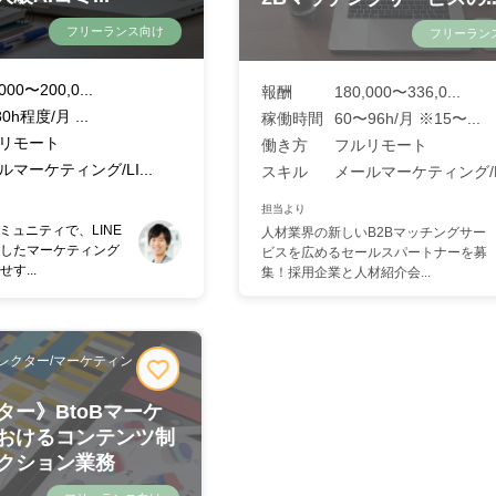
フリーランス向け
フリーラン
000〜200,0...
報酬
180,000〜336,0...
80h程度/月 ...
稼働時間
60〜96h/月 ※15〜...
リモート
働き方
フルリモート
ルマーケティング/LI...
スキル
メールマーケティング/Bt
担当より
ミュニティで、LINE
人材業界の新しいB2Bマッチングサー
したマーケティング
ビスを広めるセールスパートナーを募
す...
集！採用企業と人材紹介会...
レクター/マーケティン
ター》BtoBマーケ
おけるコンテンツ制
クション業務