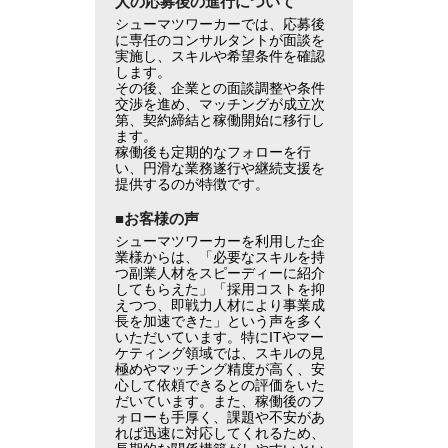
人の応募後の進行について
シューマツワーカーでは、応募後
に専任のコンサルタントが面談を
実施し、スキルや希望条件を確認
します。
その後、企業との面談調整や条件
交渉を進め、マッチングが成立次
第、契約締結と稼働開始に移行し
ます。
稼働後も定期的なフォローを行
い、円滑な業務遂行や継続支援を
提供するのが特徴です。
■お客様の声
シューマツワーカーを利用した企
業様からは、「必要なスキルを持
つ副業人材をスピーディーに紹介
してもらえた」「採用コストを抑
えつつ、即戦力人材により事業成
長を加速できた」という声を多く
いただいています。特にITやマー
ケティング領域では、スキルの見
極めやマッチング精度が高く、安
心して依頼できるとの評価をいた
だいています。また、稼働後のフ
ォローも手厚く、課題や不安があ
れば迅速に対応してくれるため、