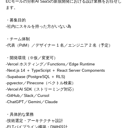
ECモールの分析AI SaaSの新規開発における設計業務をお任せし
ます。
・募集目的
-社内にスキルを持った方がいない為
・チーム体制
-代表（PdM）／デザイナー 1 名／エンジニア 2 名（予定）
・開発環境（※仮／変更可）
-Vercel ホスティング／Functions／Edge Runtime
-Next.js 14 ＋ TypeScript ＋ React Server Components
-Supabase (PostgreSQL ＋ RLS)
-pgvector／Pinecone（ベクトル検索）
-Vercel AI SDK（ストリーミング対応）
-GitHub／Slack／Cursol
-ChatGPT／Gemini／Claude
・具体的な業務
-技術選定・アーキテクチャ設計
-ELTパイプライン構築・DWH設計