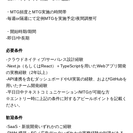
・MTG頻度とMTG実施の時間帯
-毎週or隔週にて定例MTGを実施予定/夜間調整可
・開始時期/期間
-即日/中長期
必要条件
-クラウドネイティブ/サーバレス設計経験
-Next.js（もしくはReact）＋TypeScriptを用いたWebアプリ開発
の実務経験（2年以上）
-API連携を含むダッシュボードやUI実装の経験、およびGitHubを
用いたチーム開発経験
-平日日中テキストコミュニケーション/MTGが可能な方
※エントリー時に上記の条件に対するアピールポイントを記載く
ださい。
歓迎条件
-SaaS・新規開発いずれかのご経験