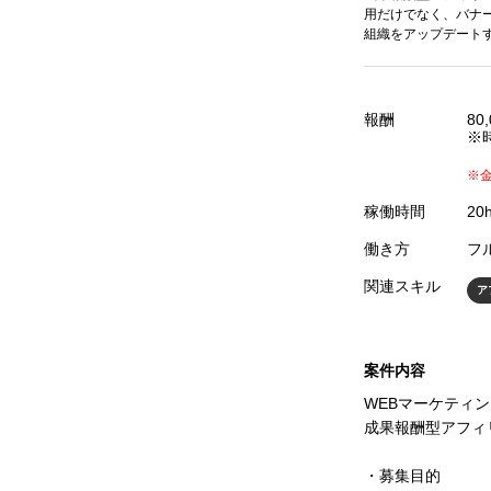
用だけでなく、バナ
組織をアップデート
報酬
80
※時
※
稼働時間
2
働き方
フ
関連スキル
ア
案件内容
WEBマーケティ
成果報酬型アフィ
・募集目的