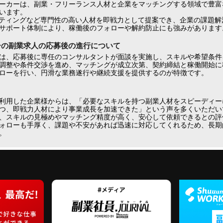
ーカーは、副業・フリーランス人材と企業をマッチングする領域で豊富
います。
ケティングなど専門性の高い人材を即戦力として提案でき、企業の課題解
サポート体制により、稼働後のフォローや解約防止にも強みがあります
ーの副業求人の応募後の進行について
は、応募後に専任のコンサルタントが面談を実施し、スキルや希望条件
調整や条件交渉を進め、マッチングが成立次第、契約締結と稼働開始に
ローを行い、円滑な業務遂行や継続支援を提供するのが特徴です。
利用した企業様からは、「必要なスキルを持つ副業人材をスピーディー
つ、即戦力人材により事業成長を加速できた」という声を多くいただいて
、スキルの見極めやマッチング精度が高く、安心して依頼できるとの評
ォローも手厚く、課題や不安があれば迅速に対応してくれるため、長期
。