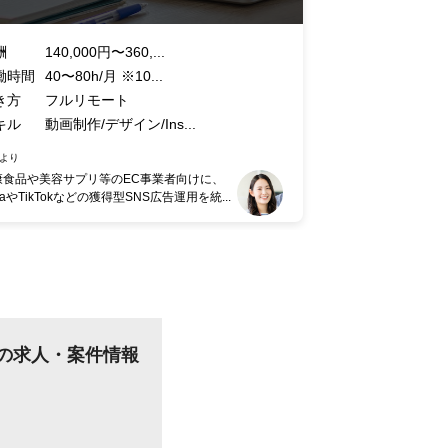
酬
140,000円〜360,...
働時間
40〜80h/月 ※10...
き方
フルリモート
キル
動画制作/デザイン/Ins...
より
康食品や美容サプリ等のEC事業者向けに、
taやTikTokなどの獲得型SNS広告運用を統...
）の求人・案件情報