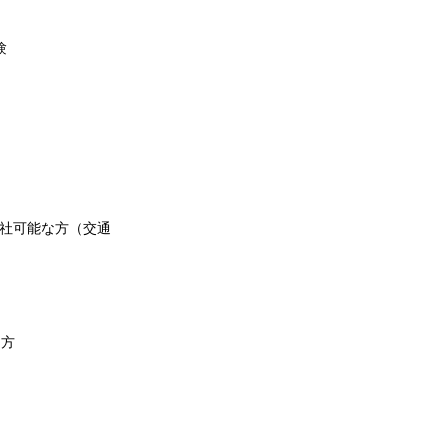
験
出社可能な方（交通
な方