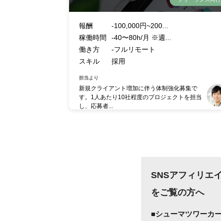
報酬
-100,000円~200...
稼働時間
-40〜80h/月 ※週...
働き方
-フルリモート
スキル
採用
担当より
新規クライアント増加に伴う体制強化募集で
す。1人あたり10社程度のプロジェクトを担当
し、応募者...
SNSアフィリエ
をご覧の方へ
■シューマツワーカ