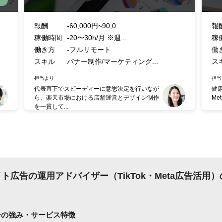
報酬
-60,000円~90,0...
報
稼働時間
-20〜30h/月 ※週...
稼
働き方
-フルリモート
働
スキル
バナー制作/マーケティング...
ス
担当より
担当
代表直下でスピーディーに意思決定を行いなが
健
ら、楽天市場における店舗運営とデザイン制作
Me
を一貫して...
イト広告の運用アドバイザー（TikTok・Meta広告活用
ーの強み・サービス特徴