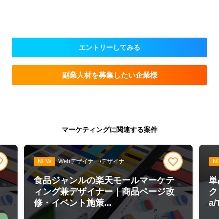
エントリーしてみる
副業人材を募集したい企業様
マーケティングに関連する案件
NEW
Webデザイナー/デザイナ...
N
福
食品ジャンルの楽天モールマーケテ
単
ィング兼デザイナー｜商品ページ改
ク
修・イベント施策...
a/T
け