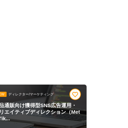
EW
ディレクター/マーケティング
品通販向け獲得型SNS広告運用・
リエイティブディレクション（Met
ik...