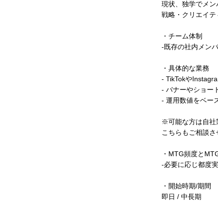
現状、独学でメン
戦略・クリエイテ
・チーム体制
‐既存の社内メン
・具体的な業務
- TikTokやI
- バナーやショ
- 運用数値をベ
※可能な方は自社製
こちらもご相談さ
・MTG頻度とMT
‐必要に応じ都度
・開始時期/期間
即日 / 中長期