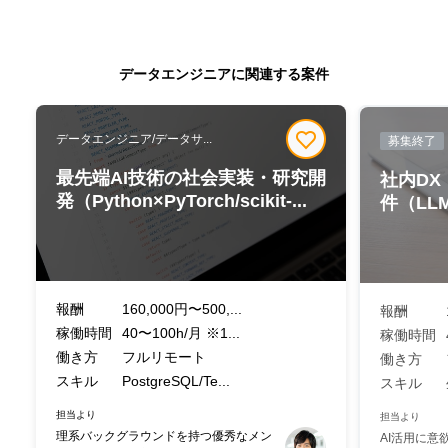
データエンジニアに関連する案件
データエンジニア/データサ...
募集終了
最先端AI技術の社会実装・研究開
社内DX
発（Python×PyTorch/scikit-...
件（LL
報酬
160,000円〜500,...
報酬
稼働時間
40〜100h/月 ※1...
稼働時間
働き方
フルリモート
働き方
スキル
PostgreSQL/Te...
スキル
担当より
担当より
理系バックグラウンドを持つ優秀なメン
AI活用に意