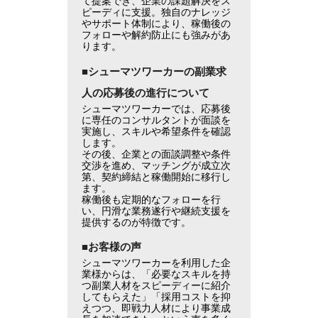
て提案でき、企業の課題解決をス
ピーディに支援。独自のナレッジ
やサポート体制により、稼働後の
フォローや解約防止にも強みがあ
ります。
■シューマツワーカーの副業求
人の応募後の進行について
シューマツワーカーでは、応募後
に専任のコンサルタントが面談を
実施し、スキルや希望条件を確認
します。
その後、企業との面談調整や条件
交渉を進め、マッチングが成立次
第、契約締結と稼働開始に移行し
ます。
稼働後も定期的なフォローを行
い、円滑な業務遂行や継続支援を
提供するのが特徴です。
■お客様の声
シューマツワーカーを利用した企
業様からは、「必要なスキルを持
つ副業人材をスピーディーに紹介
してもらえた」「採用コストを抑
えつつ、即戦力人材により事業成