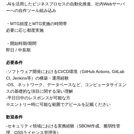
-AIを活用したビジネスプロセスの自動化推進、社内Webサーバ
ーへの自作ツール組み込み
・MTG頻度とMTG実施の時間帯
必要に応じ都度実施
・開始時期/期間
即日 / 中長期
必要条件
-ソフトウェア開発におけるCI/CD環境（GitHub Actions, GitLab
CI, Jenkins等）の構築・運用経験
-OS、ネットワーク、データベースなど、コンピュータサイエン
スの基礎的な項目に関する深い理解
-平日日中のレスポンスが可能な方
※エントリー時に可能な範囲でアピールを記載ください
歓迎条件
-セキュリティ領域における実務経験（SBOM作成、脆弱性管
理、OSSライセンス管理等）