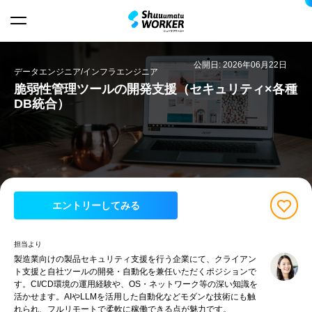
公開日: 2026年06月22日
データエンジニア/インフラエンジニア
脆弱性管理ツールの開発支援（セキュリティ×各種
DB統合）
エントリーしてみる
担当より
製造業向けの製品セキュリティ支援を行う企業にて、クライアン
ト支援と自社ツールの開発・自動化を兼任いただくポジションで
す。CI/CD環境の運用経験や、OS・ネットワーク等の深い知識を
活かせます。AIやLLMを活用した自動化などモダンな技術にも触
れられ、フルリモートで柔軟に稼働できる点が魅力です。