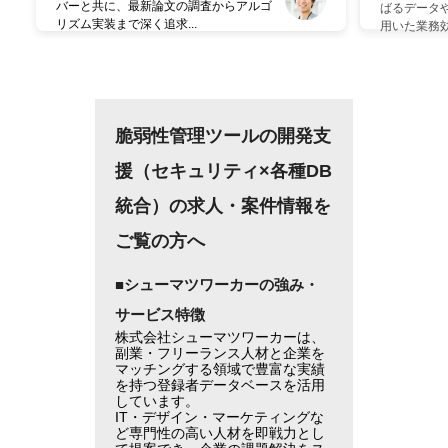
バーと共に、最新論文の調査からアルゴ
ばるデータや
リズム実装まで深く追求...
用いた業務効率
脆弱性管理ツールの開発支
援（セキュリティ×各種DB
統合）の求人・案件情報を
ご覧の方へ
■シューマツワーカーの強み・
サービス特徴
株式会社シューマツワーカーは、
副業・フリーランス人材と企業を
マッチングする領域で豊富な実績
を持つ登録者データベースを活用
しています。
IT・デザイン・マーケティングな
ど専門性の高い人材を即戦力とし