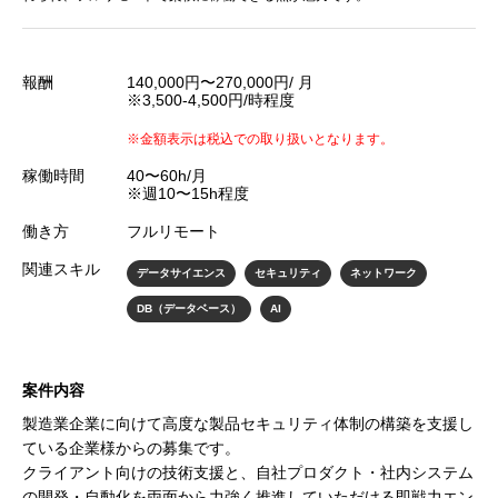
報酬
140,000円〜270,000円/ 月
※3,500-4,500円/時程度
※金額表示は税込での取り扱いとなります。
稼働時間
40〜60h/月
※週10〜15h程度
働き方
フルリモート
関連スキル
データサイエンス
セキュリティ
ネットワーク
DB（データベース）
AI
案件内容
製造業企業に向けて高度な製品セキュリティ体制の構築を支援し
ている企業様からの募集です。
クライアント向けの技術支援と、自社プロダクト・社内システム
の開発・自動化を両面から力強く推進していただける即戦力エン