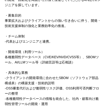
ジニアを探しています。
・募集目的
事業拡大およびクライアントからの強い引き合いに伴う、開発・
技術支援体制の強化と業務効率化の推進。
・チーム体制
-代表およびエンジニアと連携。
・開発環境（利用ツール）
各種脆弱性データベース（CVE/KEV/NVD/CVSS等）、SBOMツ
ール、AI/LLMツール等（詳細言語等は応相談）
・具体的な業務
-クライアントの開発環境に合わせたSBOM（ソフトウェア部品
構成表）の構築支援・技術的説明
-OSS審査代行および脆弱性リスク評価、OSS利用可否判断フロ
ーの整理
-各種脆弱性データベースの情報を統合した、社内・顧客向け脆
弱性管理ツールの開発・運用