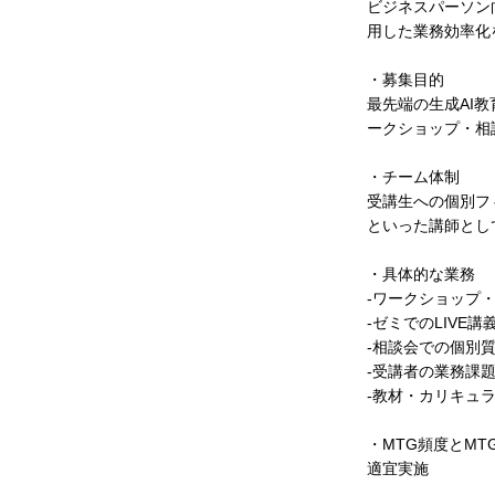
ビジネスパーソン向け
用した業務効率化
・募集目的
最先端の生成AI教育
ークショップ・相
・チーム体制
受講生への個別フ
といった講師とし
・具体的な業務
-ワークショップ・
-ゼミでのLIVE
-相談会での個別
-受講者の業務課題
-教材・カリキュ
・MTG頻度とMT
適宜実施