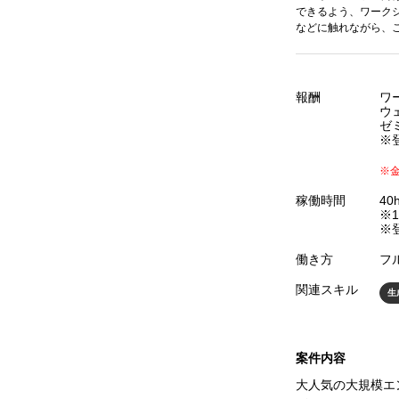
できるよう、ワークシ
などに触れながら、
報酬
ワー
ウェ
ゼミ
※
※
稼働時間
40
※1
※
働き方
フ
関連スキル
生
案件内容
大人気の大規模エ