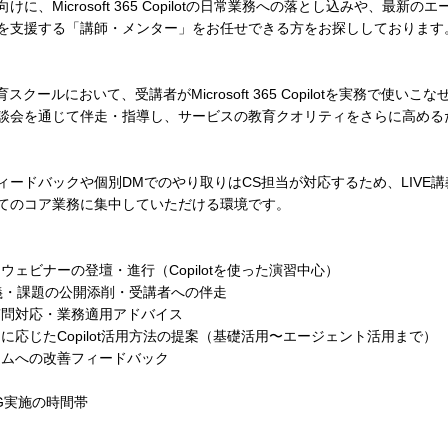
に、Microsoft 365 Copilotの日常業務への落とし込みや、最新
を支援する「講師・メンター」をお任せできる方をお探ししております
スクールにおいて、受講者がMicrosoft 365 Copilotを実務で使い
談会を通じて伴走・指導し、サービスの教育クオリティをさらに高める
ィードバックや個別DMでのやり取りはCS担当が対応するため、LIVE
てのコア業務に集中していただける環境です。
ウェビナーの登壇・進行（Copilotを使った演習中心）
講義・課題の公開添削・受講者への伴走
質問対応・業務適用アドバイス
に応じたCopilot活用方法の提案（基礎活用〜エージェント活用まで）
ラムへの改善フィードバック
G実施の時間帯