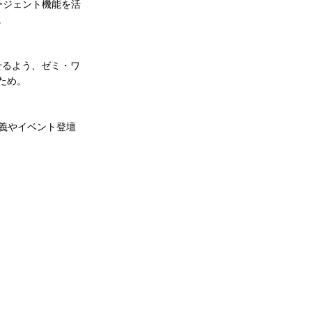
のエージェント機能を活
。
こなせるよう、ゼミ・ワ
ため。
講義やイベント登壇