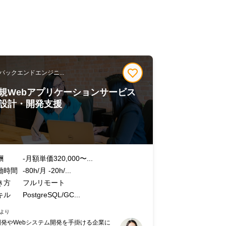
/バックエンドエンジニ...
規Webアプリケーションサービス
設計・開発支援
酬
-月額単価320,000〜...
働時間
-80h/月 -20h/...
き方
フルリモート
キル
PostgreSQL/GC...
より
I開発やWebシステム開発を手掛ける企業に