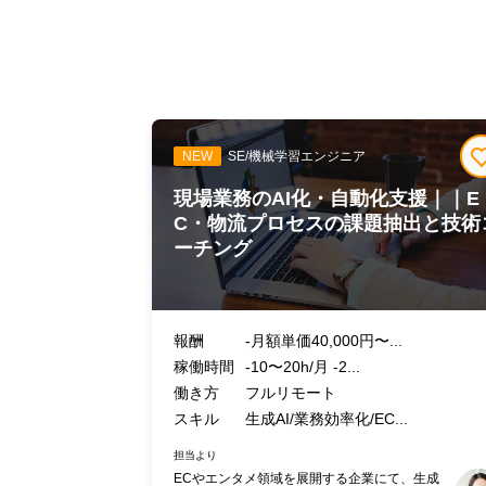
NEW
SE/機械学習エンジニア
現場業務のAI化・自動化支援｜｜E
C・物流プロセスの課題抽出と技術
ーチング
報酬
-月額単価40,000円〜...
稼働時間
-10〜20h/月 -2...
働き方
フルリモート
スキル
生成AI/業務効率化/EC...
担当より
ECやエンタメ領域を展開する企業にて、生成