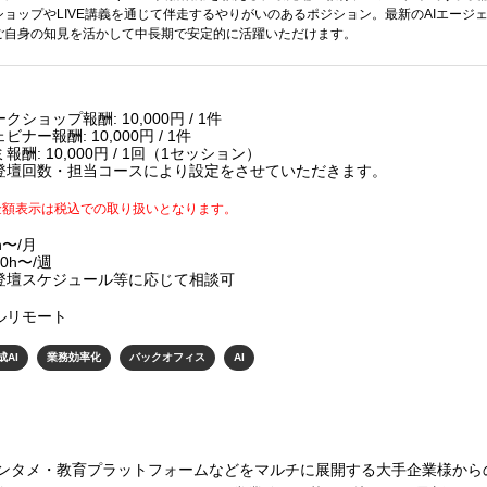
ョップやLIVE講義を通じて伴走するやりがいのあるポジション。最新のAIエージ
ご自身の知見を活かして中長期で安定的に活躍いただけます。
クショップ報酬: 10,000円 / 1件
ビナー報酬: 10,000円 / 1件
報酬: 10,000円 / 1回（1セッション）
登壇回数・担当コースにより設定をさせていただきます。
金額表示は税込での取り扱いとなります。
h〜/月
0h〜/週
登壇スケジュール等に応じて相談可
ルリモート
成AI
業務効率化
バックオフィス
AI
ンタメ・教育プラットフォームなどをマルチに展開する大手企業様から