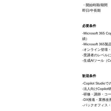
・開始時期/期間
即日/中長期
必要条件
-Microsoft 3
績）
-Microsoft 3
-オンライン登壇
-受講者のレベル
-生成AIツール（Co
歓迎条件
-Copilot St
-法人向けCopil
-研修・講師・コ
-DX推進・業務改
-バックオフィス