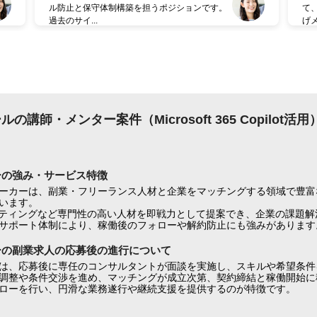
ル防止と保守体制構築を担うポジションです。
て
過去のサイ...
げメ
の講師・メンター案件（Microsoft 365 Copilot
ーの強み・サービス特徴
ーカーは、副業・フリーランス人材と企業をマッチングする領域で豊富
います。
ケティングなど専門性の高い人材を即戦力として提案でき、企業の課題解
サポート体制により、稼働後のフォローや解約防止にも強みがあります
ーの副業求人の応募後の進行について
は、応募後に専任のコンサルタントが面談を実施し、スキルや希望条件
調整や条件交渉を進め、マッチングが成立次第、契約締結と稼働開始に
ローを行い、円滑な業務遂行や継続支援を提供するのが特徴です。