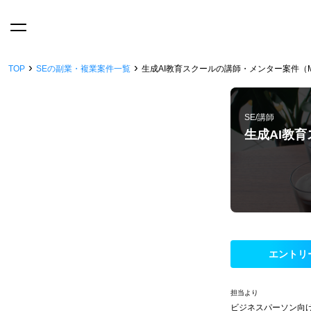
›
›
TOP
SEの副業・複業案件一覧
生成AI教育スクールの講師・メンター案件（Microso
SE/講師
生成AI教育ス
エントリ
担当より
ビジネスパーソン向けに