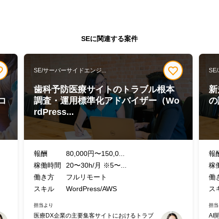
SEに関連する案件
SE/サーバーサイドエンジ...
SE
歯科予防医療サイトのトラブル根本
新
コ
調査・運用標準化アドバイザー（Wo
の
rdPress...
報酬
80,000円〜150,0...
報
稼働時間
20〜30h/月 ※5〜...
稼
働き方
フルリモート
働
スキル
WordPress/AWS
ス
担当より
担当
医療DX企業の主要集客サイトにおけるトラブ
A