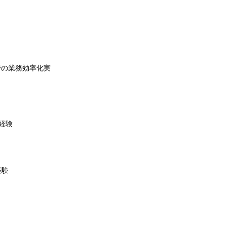
ams等での業務効率化実
用経験
経験