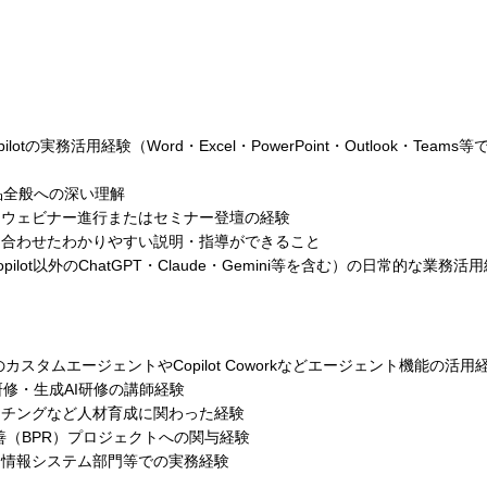
65 Copilotの実務活用経験（Word・Excel・PowerPoint・Outlook・Te
65製品全般への深い理解
・ウェビナー進行またはセミナー登壇の経験
に合わせたわかりやすい説明・指導ができること
pilot以外のChatGPT・Claude・Gemini等を含む）の日常的な業務活
udioでのカスタムエージェントやCopilot Coworkなどエージェント機能の活用
ot研修・生成AI研修の講師経験
ーチングなど人材育成に関わった経験
善（BPR）プロジェクトへの関与経験
・情報システム部門等での実務経験