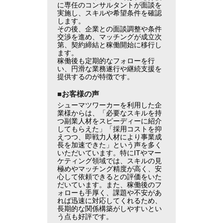
に専任のコンサルタントが面談を
実施し、スキルや希望条件を確認
します。
その後、企業との面談調整や条件
交渉を進め、マッチングが成立次
第、契約締結と稼働開始に移行し
ます。
稼働後も定期的なフォローを行
い、円滑な業務遂行や継続支援を
提供するのが特徴です。
■お客様の声
シューマツワーカーを利用した企
業様からは、「必要なスキルを持
つ副業人材をスピーディーに紹介
してもらえた」「採用コストを抑
えつつ、即戦力人材により事業成
長を加速できた」という声を多く
いただいています。特にITやマー
ケティング領域では、スキルの見
極めやマッチング精度が高く、安
心して依頼できるとの評価をいた
だいています。また、稼働後のフ
ォローも手厚く、課題や不安があ
れば迅速に対応してくれるため、
長期的な関係構築がしやすいとい
う点も好評です。