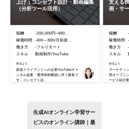
上げ｜コンセプト設計・動画編集
支える
（分析ツール活用）
画・サ
報酬
-200,000円~480...
報酬
稼働時間
-40h～80h/月前後 ...
稼働時間
働き方
-フルリモート
働き方
スキル
動画制作/YouTube
スキル
担当より
担当より
新規クライアントへの企業YouTubeチャ
マーケティ
ンネル提案・運用体制構築に伴う募集で
用オープニ
す。コンセプト設...
ービス紹介動
生成AIオンライン学習サー
ビスのオンライン講師｜最