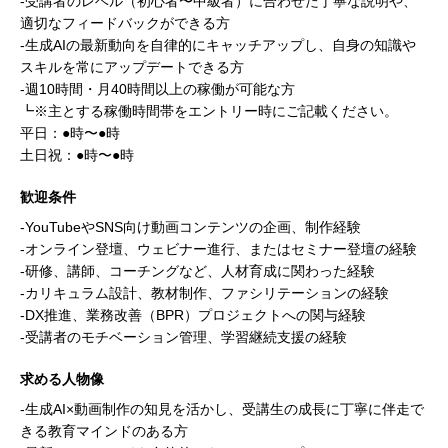
-受講者のレベル（初心者〜中級者）に合わせた丁寧な説明や、
適切なフィードバックができる方
-生成AIの最新動向を自律的にキャッチアップし、自身の知識や
スキルを常にアップデートできる方
-週10時間・月40時間以上の稼働が可能な方
┗※主とする稼働時間帯をエントリー時にご記載ください。
平日：●時〜●時
土日祝：●時〜●時
歓迎条件
-YouTubeやSNS向け動画コンテンツの企画、制作経験
-オンライン登壇、ウェビナー進行、またはセミナー登壇の経験
-研修、講師、コーチングなど、人材育成に関わった経験
-カリキュラム設計、教材制作、ファシリテーションの経験
-DX推進、業務改善（BPR）プロジェクトへの関与経験
-受講者のモチベーション管理、学習継続支援の経験
求める人物像
-生成AI×動画制作の知見を活かし、受講生の成長に丁寧に伴走で
きる教育マインドのある方