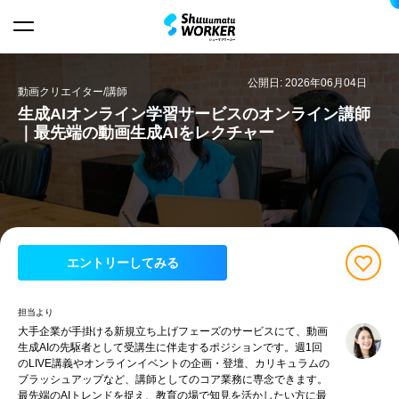
公開日: 2026年06月04日
動画クリエイター/講師
生成AIオンライン学習サービスのオンライン講師
｜最先端の動画生成AIをレクチャー
エントリーしてみる
担当より
大手企業が手掛ける新規立ち上げフェーズのサービスにて、動画
生成AIの先駆者として受講生に伴走するポジションです。週1回
のLIVE講義やオンラインイベントの企画・登壇、カリキュラムの
ブラッシュアップなど、講師としてのコア業務に専念できます。
最先端のAIトレンドを捉え、教育の場で知見を活かしたい方に最