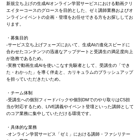
新規立ち上げの生成AIオンライン学習サービスにおける動画クリ
エイターコースのグロースを目的とした、ゼミ講師業務およびオ
ンラインイベントの企画・登壇をお任せできる方をお探ししてお
ります。
・募集目的
-サービス立ち上げフェーズにおいて、生成AIの進化スピードに
合わせたコンテンツの迅速なアップデートと受講生の満足度向上
が急務であるため。
-実務で動画生成AIを使いこなす先駆者として、受講生の「でき
た・わかった」を導く伴走と、カリキュラムのブラッシュアップ
を担っていただきたいため。
・チーム体制
-受講生への個別フィードバックや個別DMでのやり取りはCS担
当が対応するため、LIVE講義やイベント登壇といった講師として
のコア業務に集中していただける環境です。
・具体的な業務
-オンライン学習サービス「ゼミ」における講師・ファシリテー