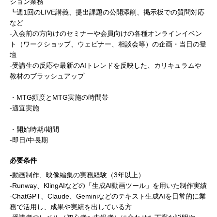
ション業務
┗週1回のLIVE講義、提出課題の公開添削、掲示板での質問対応
など
-入会前の方向けのセミナーや会員向けの各種オンラインイベン
ト（ワークショップ、ウェビナー、相談会等）の企画・当日の登
壇
-受講生の反応や最新のAIトレンドを反映した、カリキュラムや
教材のブラッシュアップ
・MTG頻度とMTG実施の時間帯
-適宜実施
・開始時期/期間
-即日/中長期
必要条件
-動画制作、映像編集の実務経験（3年以上）
-Runway、KlingAIなどの「生成AI動画ツール」を用いた制作実績
-ChatGPT、Claude、Geminiなどのテキスト生成AIを日常的に業
務で活用し、成果や実績を出している方