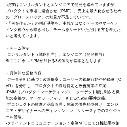
-現在はコンサルタントとエンジニアで開発を進めていますが、
プロダクトを市場に適合させ（PMF）、売上を最大化させるため
の「グロースハック」の知見が不足しています。
-「何を作るか」の判断基準を、主観ではなくデータやマーケテ
ィング視点から導き出し、チームをリードいただける方を迎えた
いと考えています。
・チーム体制
-コンサルタント（戦略担当）、エンジニア（開発担当）
※ここに今回のPMが加わる3名体制が基本となります。
・具体的な業務内容
-データ分析に基づく改善提案：ユーザーの視聴行動や登録率（C
VR）を分析し、プロダクトの課題特定と改善施策の立案。
-PMM（プロダクトマーケティング）：ターゲット層に刺さる機
能の定義や、マーケットフィットさせるための要件定義。
-プロジェクトの推進と品質管理：施策の優先順位付け、エンジ
ニア・デザイナーへのディレクション、リリースまでのスケジュ
ール管理。
-クライアントコミュニケーション：定例MTGにて分析結果や施