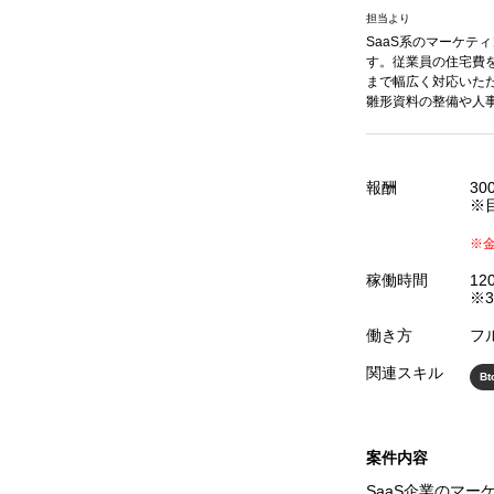
担当より
SaaS系のマーケテ
す。従業員の住宅費
まで幅広く対応いた
雛形資料の整備や人
報酬
30
※
※
稼働時間
12
※3
働き方
フ
関連スキル
Bt
案件内容
SaaS企業のマ