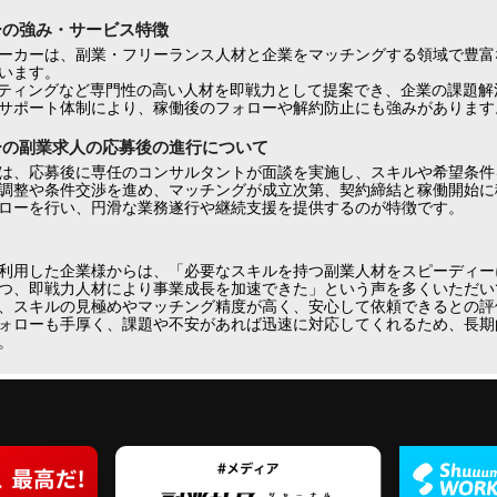
ーの強み・サービス特徴
ーカーは、副業・フリーランス人材と企業をマッチングする領域で豊富
います。
ケティングなど専門性の高い人材を即戦力として提案でき、企業の課題解
サポート体制により、稼働後のフォローや解約防止にも強みがあります
ーの副業求人の応募後の進行について
は、応募後に専任のコンサルタントが面談を実施し、スキルや希望条件
調整や条件交渉を進め、マッチングが成立次第、契約締結と稼働開始に
ローを行い、円滑な業務遂行や継続支援を提供するのが特徴です。
利用した企業様からは、「必要なスキルを持つ副業人材をスピーディー
つ、即戦力人材により事業成長を加速できた」という声を多くいただいて
、スキルの見極めやマッチング精度が高く、安心して依頼できるとの評
ォローも手厚く、課題や不安があれば迅速に対応してくれるため、長期
。