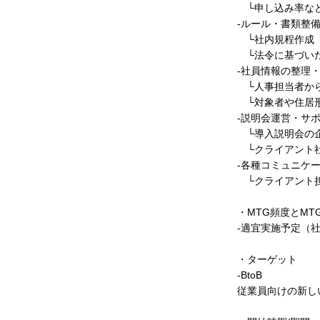
└申し込み率な
-ルール・書類整
└社内規程作成
└法令に基づいた
-社員情報の整理
└人事担当者から
└対象者や住居形
-説明会運営・サ
└導入説明会の企
└クライアント
-各種コミュニケ
└クライアント
・MTG頻度とMT
-適宜実施予定（
・ターゲット
-BtoB
従業員向けの新し