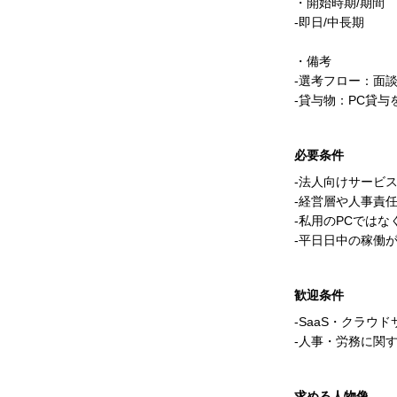
・開始時期/期間
-即日/中長期
・備考
-選考フロー：面
-貸与物：PC貸
必要条件
-法人向けサービ
-経営層や人事責
-私用のPCではな
-平日日中の稼働が可
歓迎条件
-SaaS・クラ
-人事・労務に関
求める人物像