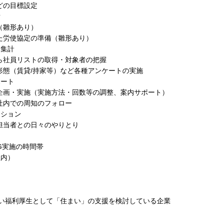
どの目標設定
備
（雛形あり）
労使協定の準備（雛形あり）
・集計
社員リストの取得・対象者の把握
態（賃貸/持家等）など各種アンケートの実施
ポート
画・実施（実施方法・回数等の調整、案内サポート）
社内での周知のフォロー
ーション
担当者との日々のやりとり
G実施の時間帯
社内）
い福利厚生として「住まい」の支援を検討している企業