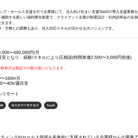
ィング・セールス支援を行う企業様にて、法人向け住まい支援SaaSの導入支援業務
を補助する新しい福利厚生制度で、クライアント企業の制度設計・社内説明会の企画
だきます。
事・労務との調整もあり、法人対応スキルが活かせるポジションです。
0,000〜480,000円/月
目安となり、経験/スキルにより応相談(時間単価2,500〜3,000円前後)
金額表示は税込での取り扱いとなります。
0〜160h/月
0〜40h/週目安
ルリモート
oB
カスタマーサクセス
SaaS
ーケティングやセールス領域を多角的に支援されている企業様からの募集