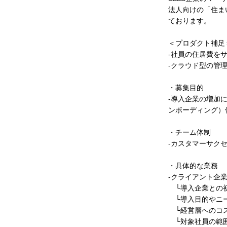
法人向けの「住ま
ております。
＜プロダクト補足
-社員の住居費を
-クラウド型の管
・募集目的
-導入企業の増加
ンボーディング）
・チーム体制
-カスタマーサク
・具体的な業務
-クライアント企
└導入企業との
└導入目的やニー
└経営層へのコス
└対象社員の範囲