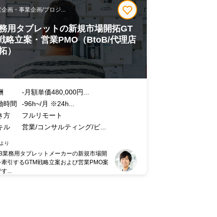
企画・事業企画/プロジ...
務用タブレットの新規市場開拓GT
戦略立案・営業PMO（BtoB/代理店
拓）
酬
-月額単価480,000円...
働時間
-96h~/月 ※24h...
き方
フルリモート
キル
営業/コンサルティング/ビ...
より
toB業務用タブレットメーカーの新規市場開
を牽引するGTM戦略立案および営業PMO案
す...