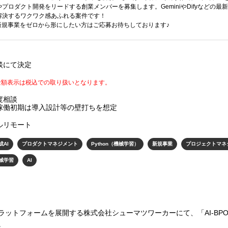
プロダクト開発をリードする創業メンバーを募集します。GeminiやDifyなどの最
解決するワクワク感あふれる案件です！
新規事業をゼロから形にしたい方はご応募お待ちしております♪
談にて決定
金額表示は税込での取り扱いとなります。
度相談
稼働初期は導入設計等の壁打ちを想定
ルリモート
成AI
プロダクトマネジメント
Python（機械学習）
新規事業
プロジェクトマネ
械学習
AI
ラットフォームを展開する株式会社シューマツワーカーにて、「AI-BP
。