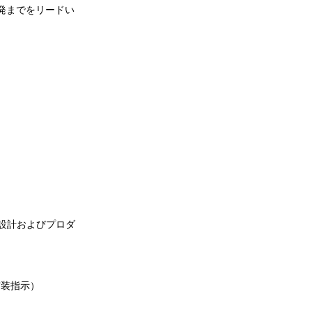
発までをリードい
の設計およびプロダ
実装指示）