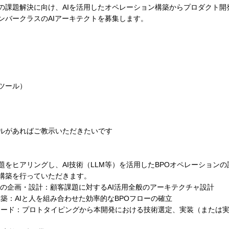
の課題解決に向け、AIを活用したオペレーション構築からプロダクト開
ンバークラスのAIアーキテクトを募集します。
ツール）
ルがあればご教示いただきたいです
題をヒアリングし、AI技術（LLM等）を活用したBPOオペレーション
構築を行っていただきます。
ョンの企画・設計：顧客課題に対するAI活用全般のアーキテクチャ設計
構築：AIと人を組み合わせた効率的なBPOフローの確立
リード：プロトタイピングから本開発における技術選定、実装（または