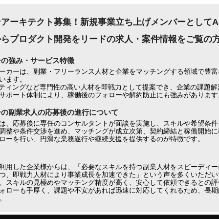
ンアーキテクト募集！新規事業立ち上げメンバーとしてAI
からプロダクト開発をリードの求人・案件情報をご覧の
ーの強み・サービス特徴
ーカーは、副業・フリーランス人材と企業をマッチングする領域で豊富
います。
ケティングなど専門性の高い人材を即戦力として提案でき、企業の課題解
サポート体制により、稼働後のフォローや解約防止にも強みがあります
ーの副業求人の応募後の進行について
は、応募後に専任のコンサルタントが面談を実施し、スキルや希望条件
調整や条件交渉を進め、マッチングが成立次第、契約締結と稼働開始に
ローを行い、円滑な業務遂行や継続支援を提供するのが特徴です。
利用した企業様からは、「必要なスキルを持つ副業人材をスピーディー
つ、即戦力人材により事業成長を加速できた」という声を多くいただいて
、スキルの見極めやマッチング精度が高く、安心して依頼できるとの評
ォローも手厚く、課題や不安があれば迅速に対応してくれるため、長期
。