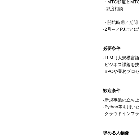
・MTG頻度とMT
-都度相談
・開始時期／期間
-2月～／PJごと
必要条件
-LLM（大規模
-ビジネス課題を
-BPOや業務プ
歓迎条件
-新規事業の立ち
-Python等を
-クラウドインフラ（
求める人物像