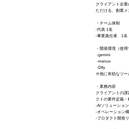
クライアント企業
ただける、創業メ
・チーム体制
-代表 1名
-事業責任者 1名
・開発環境（使用
-gemini
-manus
-Dify
※他に有効なツー
・業務内容
クライアントの課
クトの要件定義・
-AIソリューシ
-オペレーション
-プロダクト開発