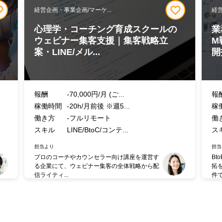
経営企画・事業企画/マーケ...
経営
ス
心理学・コーチング育成スクールの
業
支
ウェビナー集客支援｜集客戦略立
M
案・LINE/メル...
開
報酬
-70,000円/月 (ご...
報
稼働時間
-20h/月前後 ※週5...
稼
働き方
-フルリモート
働
スキル
LINE/BtoC/コンテ...
ス
担当より
担当
プロのコーチやカウンセラー向け講座を運営す
B
る企業にて、ウェビナー集客の全体戦略から配
拓
信ライティ...
件で