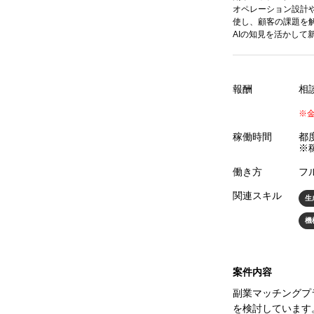
オペレーション設計や
使し、顧客の課題を
AIの知見を活かして
報酬
相
※
稼働時間
都
※
働き方
フ
関連スキル
生
機
案件内容
副業マッチングプ
を検討しています