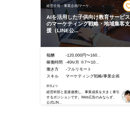
経営企画・事業企画/マーケ...
AIを活用した子供向け教育サービ
のマーケティング戦略・地域集客
援（LINE公...
報酬
-120,000円〜160...
稼働時間
-40h/月 ※7〜10...
働き方
-フルリモート
スキル
マーケティング戦略/事業企画
担当より
経営幹部と直接連携し、事業成長を大きく牽引
するポジションです。Web広告のみならず、
公式LIN...