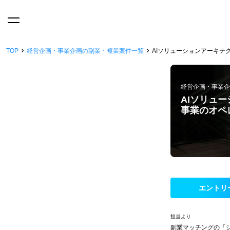
›
›
TOP
経営企画・事業企画の副業・複業案件一覧
AIソリューションアーキテ
経営企画・事業企
AIソリュ
事業のオペ
エントリ
担当より
副業マッチングの「シ