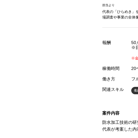
担当より
代表の「ひらめき」
場調査や事業の全体
報酬
50
※
※
稼働時間
20
働き方
フ
関連スキル
生
案件内容
防水加工技術の研
代表が考案した内