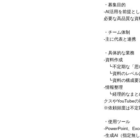
・募集目的
-AI活用を前提
必要な高品質な資
・チーム体制
-主に代表と連携
・具体的な業務
-資料作成
┗不定期な「思
┗資料のレベル
┗資料の構成要素
-情報整理
┗経理的なまとめ
クスやYouTub
※依頼頻度は不定
・使用ツール
-PowerPoint、E
-生成AI（指定無