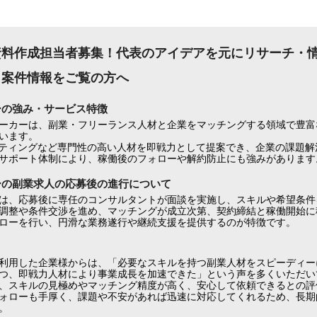
資料作成担当者募集！代表のアイデアを元にリサーチ・
・案件情報をご覧の方へ
ーの強み・サービス特徴
ーカーは、副業・フリーランス人材と企業をマッチングする領域で豊富
います。
ケティングなど専門性の高い人材を即戦力として提案でき、企業の課題解
サポート体制により、稼働後のフォローや解約防止にも強みがあります
ーの副業求人の応募後の進行について
は、応募後に専任のコンサルタントが面談を実施し、スキルや希望条件
調整や条件交渉を進め、マッチングが成立次第、契約締結と稼働開始に
ローを行い、円滑な業務遂行や継続支援を提供するのが特徴です。
利用した企業様からは、「必要なスキルを持つ副業人材をスピーディー
つ、即戦力人材により事業成長を加速できた」という声を多くいただいて
、スキルの見極めやマッチング精度が高く、安心して依頼できるとの評
ォローも手厚く、課題や不安があれば迅速に対応してくれるため、長期
。