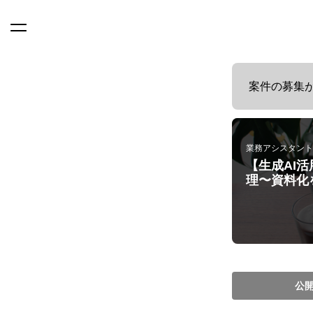
案件の募集
業務アシスタント
【生成AI
理〜資料化
公