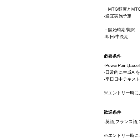
・MTG頻度とMT
-適宜実施予定
・開始時期/期間
-即日/中長期
必要条件
-PowerPoint
-日常的に生成A
-平日日中テキス
※エントリー時に
歓迎条件
-英語,フランス
※エントリー時に