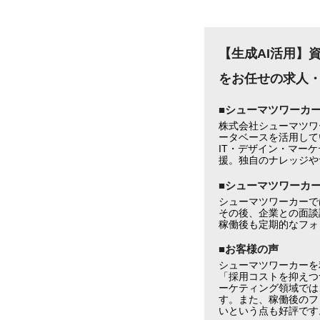
【生成AI活用】
をお任せの求人
■シューマツワーカ
株式会社シューマツワ
ータベースを活用して
IT・デザイン・マー
援。独自のナレッジや
■シューマツワーカ
シューマツワーカーで
その後、企業との面談
稼働後も定期的なフォ
■お客様の声
シューマツワーカーを
「採用コストを抑えつ
ーケティング領域では
す。また、稼働後のフ
いという点も好評です