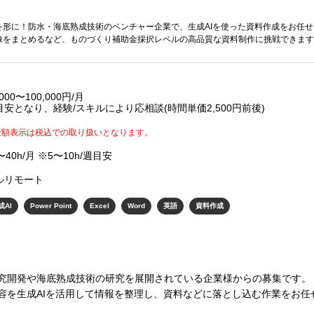
を形に！防水・海底熟成技術のベンチャー企業で、生成AIを使った資料作成をお任
像をまとめるなど、ものづくり補助金採択レベルの高品質な資料制作に挑戦できます
,000〜100,000円/月
目安となり、経験/スキルにより応相談(時間単価2,500円前後)
金額表示は税込での取り扱いとなります。
〜40h/月 ※5〜10h/週目安
ルリモート
成AI
Power Point
Excel
Word
英語
資料作成
究開発や海底熟成技術の研究を展開されている企業様からの募集です。
容を生成AIを活用して情報を整理し、資料などに落とし込む作業をお任