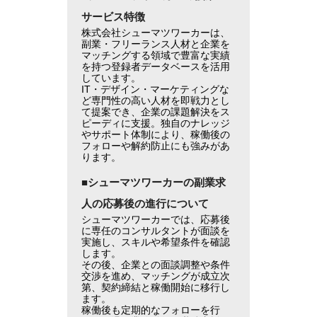
サービス特徴
株式会社シューマツワーカーは、
副業・フリーランス人材と企業を
マッチングする領域で豊富な実績
を持つ登録者データベースを活用
しています。
IT・デザイン・マーケティングな
ど専門性の高い人材を即戦力とし
て提案でき、企業の課題解決をス
ピーディに支援。独自のナレッジ
やサポート体制により、稼働後の
フォローや解約防止にも強みがあ
ります。
■シューマツワーカーの副業求
人の応募後の進行について
シューマツワーカーでは、応募後
に専任のコンサルタントが面談を
実施し、スキルや希望条件を確認
します。
その後、企業との面談調整や条件
交渉を進め、マッチングが成立次
第、契約締結と稼働開始に移行し
ます。
稼働後も定期的なフォローを行