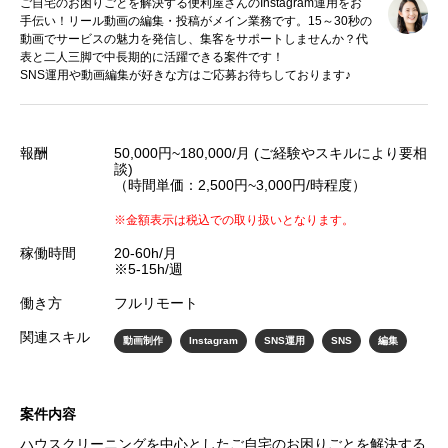
ご自宅のお困りごとを解決する便利屋さんのInstagram運用をお
手伝い！リール動画の編集・投稿がメイン業務です。15～30秒の
動画でサービスの魅力を発信し、集客をサポートしませんか？代
表と二人三脚で中長期的に活躍できる案件です！
SNS運用や動画編集が好きな方はご応募お待ちしております♪
報酬
50,000円~180,000/月 (ご経験やスキルにより要相
談)
（時間単価：2,500円~3,000円/時程度）
※金額表示は税込での取り扱いとなります。
稼働時間
20-60h/月
※5-15h/週
働き方
フルリモート
関連スキル
動画制作
Instagram
SNS運用
SNS
編集
案件内容
ハウスクリーニングを中心としたご自宅のお困りごとを解決する