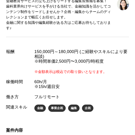
金融教育サービスの立ち上げをリードする編集長候補を募集！
歯科業界向けサービスを手がける当社で、金融知識を活かしてコ
ンテンツ制作をリードしませんか？企画・編集からチームのディ
レクションまで幅広くお任せします。
金融に関する知識や編集経験がある方はご応募お待ちしておりま
す♪
報酬
150,000円～180,000円 (ご経験やスキルにより要
相談)
※時間単価2,500円〜3,000円/時程度
※金額表示は税込での取り扱いとなります。
稼働時間
60h/月
※15h/週目安
働き方
フルリモート
関連スキル
金融
事業企画
編集
企画
案件内容