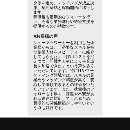
交渉を進め、マッチングが成立次
第、契約締結と稼働開始に移行し
ます。
稼働後も定期的なフォローを行
い、円滑な業務遂行や継続支援を
提供するのが特徴です。
■お客様の声
シューマツワーカーを利用した企
業様からは、「必要なスキルを持
つ副業人材をスピーディーに紹介
してもらえた」「採用コストを抑
えつつ、即戦力人材により事業成
長を加速できた」という声を多く
いただいています。特にITやマー
ケティング領域では、スキルの見
極めやマッチング精度が高く、安
心して依頼できるとの評価をいた
だいています。また、稼働後のフ
ォローも手厚く、課題や不安があ
れば迅速に対応してくれるため、
長期的な関係構築がしやすいとい
う点も好評です。