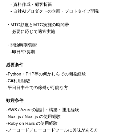
- 資料作成・顧客折衝
- 自社AIプロダクトの企画・プロトタイプ開発
・MTG頻度とMTG実施の時間帯
-必要に応じて適宜実施
・開始時期/期間
-即日/中長期
必要条件
-Python・PHP等の何かしらでの開発経験
-Git利用経験
-平日日中帯での稼働が可能な方
歓迎条件
-AWS / Azureの設計・構築・運用経験
-Nuxt.js / Next.js の使用経験
-Ruby on Rails の使用経験
-ノーコード／ローコードツールに興味がある方