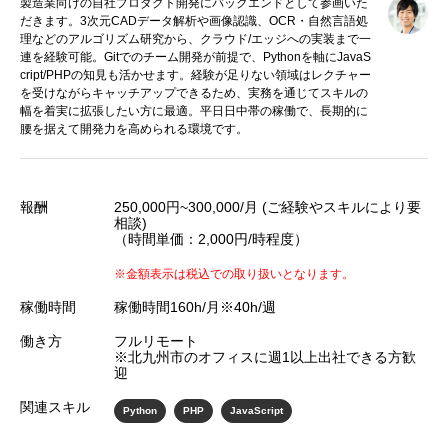
製造業向けの自社プロダクト開発にバックエンドとして参画いた
だきます。3次元CADデータ解析や画像認識、OCR・自然言語処
理などのアルゴリズム研究から、クラウド/エッジへの実装まで一
連を経験可能。Gitでのチーム開発が前提で、Pythonを軸にJavaS
cript/PHPの知見も活かせます。経験が足りない領域はレクチャー
を受けながらキャッチアップできるため、実務を通じてスキルの
幅を着実に拡張したい方に最適。平日日中帯の稼働で、長期的に
腰を据えて開発力を高められる環境です。
報酬
250,000円~300,000/月 (ご経験やスキルにより要
相談)
（時間単価：2,000円/時程度）
※金額表示は税込での取り扱いとなります。
稼働時間
稼働時間160h/月※40h/週
働き方
フルリモート
※北九州市のオフィスに週1以上出社できる方歓
迎
関連スキル
Python
PHP
JavaScript