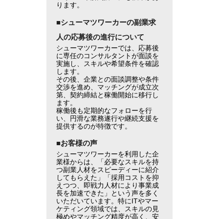
ります。
■シューマツワーカーの副業求
人の応募後の進行について
シューマツワーカーでは、応募後
に専任のコンサルタントが面談を
実施し、スキルや希望条件を確認
します。
その後、企業との面談調整や条件
交渉を進め、マッチングが成立次
第、契約締結と稼働開始に移行し
ます。
稼働後も定期的なフォローを行
い、円滑な業務遂行や継続支援を
提供するのが特徴です。
■お客様の声
シューマツワーカーを利用した企
業様からは、「必要なスキルを持
つ副業人材をスピーディーに紹介
してもらえた」「採用コストを抑
えつつ、即戦力人材により事業成
長を加速できた」という声を多く
いただいています。特にITやマー
ケティング領域では、スキルの見
極めやマッチング精度が高く、安