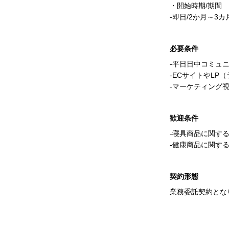
・開始時期/期間
-即日/2か月～3カ
必要条件
-平日日中コミュ
-ECサイトやL
-マーケティング
歓迎条件
-寝具商品に関す
-健康商品に関す
契約形態
業務委託契約とな