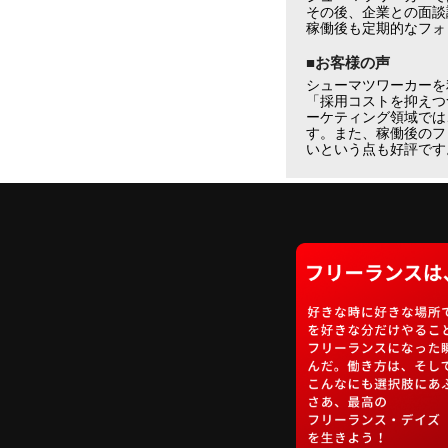
その後、企業との面談
稼働後も定期的なフォ
■お客様の声
シューマツワーカーを
「採用コストを抑えつ
ーケティング領域では
す。また、稼働後のフ
いという点も好評です