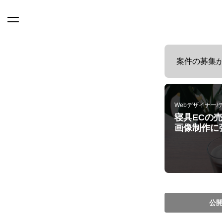
案件の募集
Webデザイナー/
寝具ECの
画像制作に
公