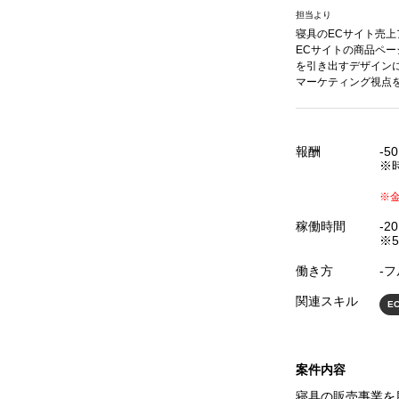
担当より
寝具のECサイト売
ECサイトの商品ペ
を引き出すデザイン
マーケティング視点
報酬
-5
※
※
稼働時間
-2
※5
働き方
‐
関連スキル
E
案件内容
寝具の販売事業を