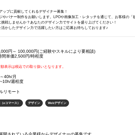
上アップに貢献してくれるデザイナー募集！
ージやバナー制作をお願いします。LPOや画像加工・レタッチを通じて、お客様の「
に挑戦しませんか？あなたのデザイン力でサイトを盛り上げてください！
を活かしたデザイン力で活躍したい方はご応募お待ちしております♪
0,000円～ 100,000円(ご経験やスキルにより要相談)
時間単価2,500円/時程度
金額表示は税込での取り扱いとなります。
0～40h/月
~10h/週程度
フルリモート
C（eコマース）
デザイン
Webデザイン
展開されている企業様からデザイナーの募集です。