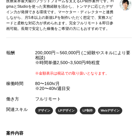
医療業界最大級のプラットフォームを支えるLP制作案件です。Fi
gmaとStudioを使った実務経験を活かし、トンマナに応じたデザ
イン力が発揮できる環境です。マーケター・ディレクターと連携
しながら、月5本以上の新規LPを制作いただく想定で、実務スピ
ードと柔軟な対応力が求められます。完全フルリモート＆即日参
画可能。長期で安定した稼働をご希望の方にもおすすめです。
報酬
200,000円～560,000円 (ご経験やスキルにより要
相談)
※時間単価2,500~3,500円/時程度
※金額表示は税込での取り扱いとなります。
稼働時間
80〜160h/月
※20〜40h/週目安
働き方
フルリモート
関連スキル
デザイン
LPデザイン
LP制作
Webデザイン
案件内容