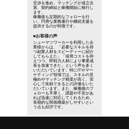
交渉を進め、マッチングが成立次
第、契約締結と稼働開始に移行し
ます。
稼働後も定期的なフォローを行
い、円滑な業務遂行や継続支援を
提供するのが特徴です。
■お客様の声
シューマツワーカーを利用した企
業様からは、「必要なスキルを持
つ副業人材をスピーディーに紹介
してもらえた」「採用コストを抑
えつつ、即戦力人材により事業成
長を加速できた」という声を多く
いただいています。特にITやマー
ケティング領域では、スキルの見
極めやマッチング精度が高く、安
心して依頼できるとの評価をいた
だいています。また、稼働後のフ
ォローも手厚く、課題や不安があ
れば迅速に対応してくれるため、
長期的な関係構築がしやすいとい
う点も好評です。