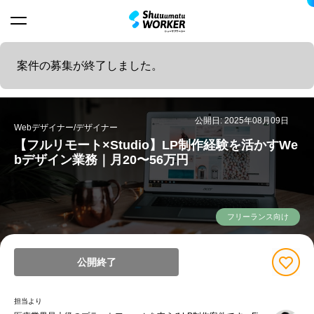
案件の募集が終了しました。
公開日: 2025年08月09日
Webデザイナー/デザイナー
【フルリモート×Studio】LP制作経験を活かすWe
bデザイン業務｜月20〜56万円
フリーランス向け
公開終了
担当より