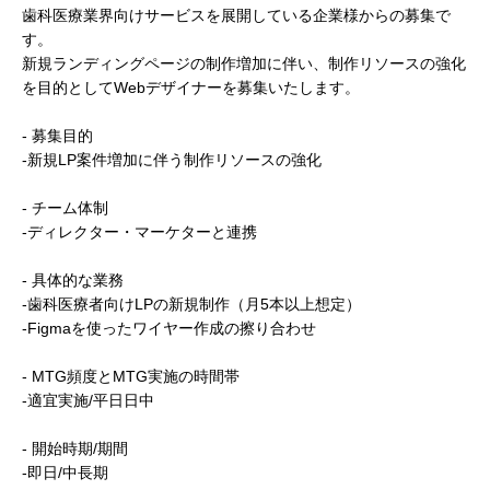
歯科医療業界向けサービスを展開している企業様からの募集で
す。
新規ランディングページの制作増加に伴い、制作リソースの強化
を目的としてWebデザイナーを募集いたします。
- 募集目的
-新規LP案件増加に伴う制作リソースの強化
- チーム体制
-ディレクター・マーケターと連携
- 具体的な業務
-歯科医療者向けLPの新規制作（月5本以上想定）
-Figmaを使ったワイヤー作成の擦り合わせ
- MTG頻度とMTG実施の時間帯
-適宜実施/平日日中
- 開始時期/期間
-即日/中長期