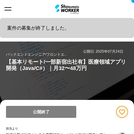
案件の募集が終了しました。
公開日: 2025年07月24日
バックエンドエンジニア/フロントエ...
【基本リモート/一部新宿出社有】医療領域アプリ
開発（Java/C#）｜月32〜48万円
公開終了
担当より