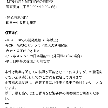
- MTG頻度とMTG実施の時間帯
-適宜実施（平日9:00〜19:00の間）
- 開始時期/期間
-即日〜中長期を想定
必要条件
-Java・C#での開発経験（3年以上）
-GCP、AWSなどクラウド環境の利用経験
-自走・提案ができる方
-ビジネスレベルの日本語能力（外国籍の方の場合）
-平日日中帯の稼働が可能な方
本件は副業を通じての転職が可能となっておりますが、転職意向
がない業務委託としてのご契約も歓迎しております！
企業様の温度感は「副業で共にお仕事する中で検討したい」とな
ります。
以下、最も当てはまる番号を歓迎要件の回答欄にご回答くださ
い。
==