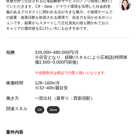
医療分野で注目される心電図解析サービスのアプリ開発に携わっ
ていただきます。C#・Java・クラウド環境を活用した社会的意
義のあるプロダクトに関われる点が大きな魅力。小規模チームで
の提案・改善活動も歓迎される環境で、自走力を活かせるポジシ
ョンです。副業からスタートして正社員化の道も開かれており、
キャリアの選択肢を広げたい方にもおすすめです。
報酬
320,000~480,000円/月
※目安となり、経験/スキルにより応相談(時間単
価2,500~3,000円前後)
※金額表示は税込での取り扱いとなります。
稼働時間
128~160h/月
※32~40h/週目安
働き方
一部出社（最寄り：西新宿駅）
関連スキル
C#
Java
案件内容