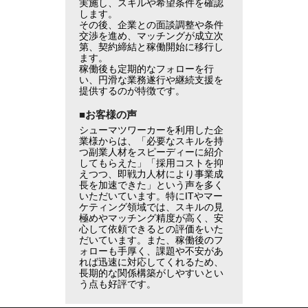
実施し、スキルや希望条件を確認
します。
その後、企業との面談調整や条件
交渉を進め、マッチングが成立次
第、契約締結と稼働開始に移行し
ます。
稼働後も定期的なフォローを行
い、円滑な業務遂行や継続支援を
提供するのが特徴です。
■お客様の声
シューマツワーカーを利用した企
業様からは、「必要なスキルを持
つ副業人材をスピーディーに紹介
してもらえた」「採用コストを抑
えつつ、即戦力人材により事業成
長を加速できた」という声を多く
いただいています。特にITやマー
ケティング領域では、スキルの見
極めやマッチング精度が高く、安
心して依頼できるとの評価をいた
だいています。また、稼働後のフ
ォローも手厚く、課題や不安があ
れば迅速に対応してくれるため、
長期的な関係構築がしやすいとい
う点も好評です。