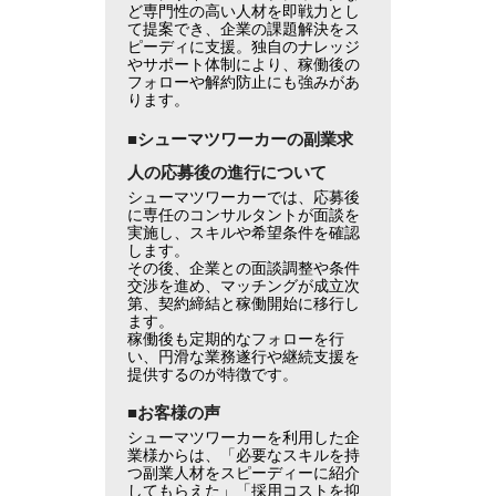
ど専門性の高い人材を即戦力とし
て提案でき、企業の課題解決をス
ピーディに支援。独自のナレッジ
やサポート体制により、稼働後の
フォローや解約防止にも強みがあ
ります。
■シューマツワーカーの副業求
人の応募後の進行について
シューマツワーカーでは、応募後
に専任のコンサルタントが面談を
実施し、スキルや希望条件を確認
します。
その後、企業との面談調整や条件
交渉を進め、マッチングが成立次
第、契約締結と稼働開始に移行し
ます。
稼働後も定期的なフォローを行
い、円滑な業務遂行や継続支援を
提供するのが特徴です。
■お客様の声
シューマツワーカーを利用した企
業様からは、「必要なスキルを持
つ副業人材をスピーディーに紹介
してもらえた」「採用コストを抑