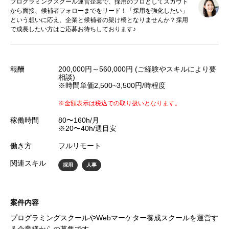
プログラミングスクール運営企業で、採用のプロとしてスカウト
から面接、候補者フォローまでをリード！「採用を強化したい」
という想いに応え、企業と候補者の架け橋となりませんか？採用
で成長したい方はご応募お待ちしております♪
報酬
200,000円～560,000円 (ご経験やスキルにより要
相談)
※時間単価2,500~3,500円/時程度
※金額表示は税込での取り扱いとなります。
稼働時間
80〜160h/月
※20〜40h/週目安
働き方
フルリモート
関連スキル
採用
人事
案件内容
プログラミングスクールやWebマーケター養成スクールを運営す