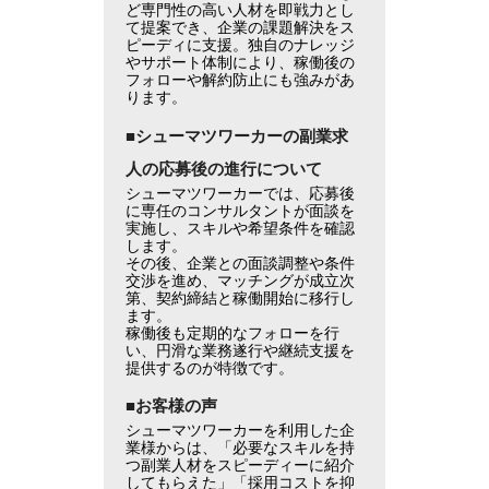
ど専門性の高い人材を即戦力とし
て提案でき、企業の課題解決をス
ピーディに支援。独自のナレッジ
やサポート体制により、稼働後の
フォローや解約防止にも強みがあ
ります。
■シューマツワーカーの副業求
人の応募後の進行について
シューマツワーカーでは、応募後
に専任のコンサルタントが面談を
実施し、スキルや希望条件を確認
します。
その後、企業との面談調整や条件
交渉を進め、マッチングが成立次
第、契約締結と稼働開始に移行し
ます。
稼働後も定期的なフォローを行
い、円滑な業務遂行や継続支援を
提供するのが特徴です。
■お客様の声
シューマツワーカーを利用した企
業様からは、「必要なスキルを持
つ副業人材をスピーディーに紹介
してもらえた」「採用コストを抑