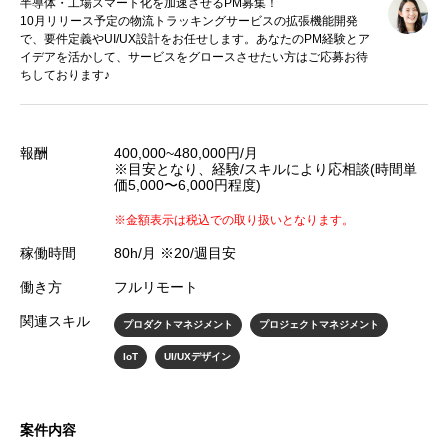
半導体・工場スマート化を加速させるPM募集！
10月リリース予定の物流トラッキングサービスの拡張機能開発
で、要件定義やUI/UX設計をお任せします。あなたのPM経験とア
イデアを活かして、サービスをグロースさせたい方はご応募お待
ちしております♪
報酬
400,000~480,000円/月
※目安となり、経験/スキルにより応相談(時間単
価5,000〜6,000円程度)
※金額表示は税込での取り扱いとなります。
稼働時間
80h/月 ※20/週目安
働き方
フルリモート
関連スキル
プロダクトマネジメント
プロジェクトマネジメント
IoT
UI/UXデザイン
案件内容