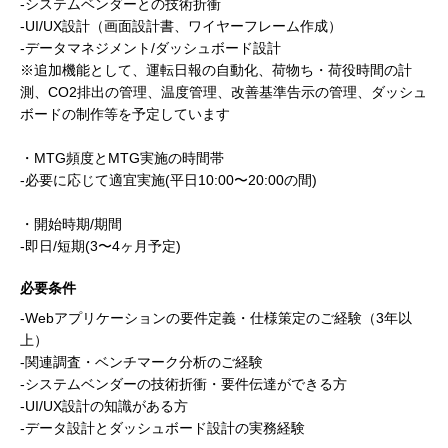
-システムベンダーとの技術折衝
-UI/UX設計（画面設計書、ワイヤーフレーム作成）
-データマネジメント/ダッシュボード設計
※追加機能として、運転日報の自動化、荷物ち・荷役時間の計
測、CO2排出の管理、温度管理、改善基準告示の管理、ダッシュ
ボードの制作等を予定しています
・MTG頻度とMTG実施の時間帯
-必要に応じて適宜実施(平日10:00〜20:00の間)
・開始時期/期間
-即日/短期(3〜4ヶ月予定)
必要条件
-Webアプリケーションの要件定義・仕様策定のご経験（3年以
上）
-関連調査・ベンチマーク分析のご経験
-システムベンダーの技術折衝・要件伝達ができる方
-UI/UX設計の知識がある方
-データ設計とダッシュボード設計の実務経験