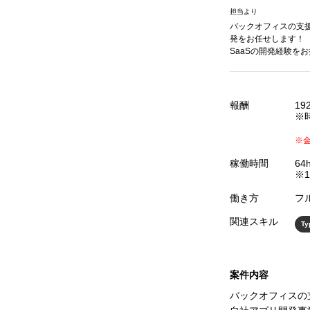
担当より
バックオフィスの支援
発をお任せします！
SaaSの開発経験を
報酬
19
※時
※
稼働時間
6
※1
働き方
フ
関連スキル
Ty
案件内容
バックオフィスの