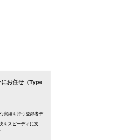
お任せ（Type
な実績を持つ登録者デ
決をスピーディに支
。