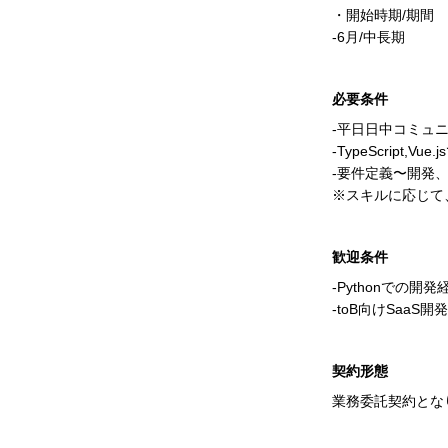
・開始時期/期間
-6月/中長期
必要条件
-平日日中コミュ
-TypeScript,Vu
-要件定義〜開発
※スキルに応じて
歓迎条件
-Pythonでの開発
-toB向けSaaS開
契約形態
業務委託契約とな