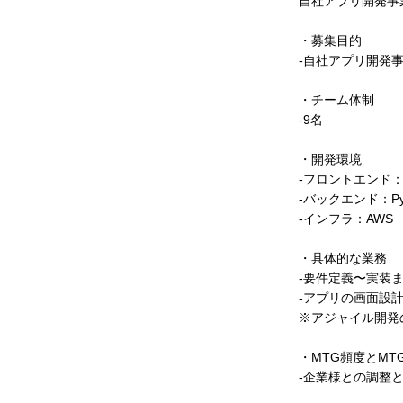
自社アプリ開発事
・募集目的
-自社アプリ開発
・チーム体制
-9名
・開発環境
-フロントエンド：TypeS
-バックエンド：Pyt
-インフラ：AWS
・具体的な業務
-要件定義〜実装
-アプリの画面設
※アジャイル開発
・MTG頻度とMT
-企業様との調整