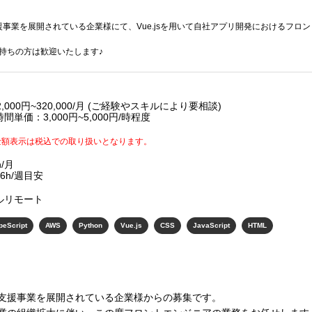
事業を展開されている企業様にて、Vue.jsを用いて自社アプリ開発におけるフロ
お持ちの方は歓迎いたします♪
2,000円~320,000/月 (ご経験やスキルにより要相談)
間単価：3,000円~5,000円/時程度
金額表示は税込での取り扱いとなります。
4h/月
6h/週目安
ルリモート
peScript
AWS
Python
Vue.js
CSS
JavaScript
HTML
支援事業を展開されている企業様からの募集です。