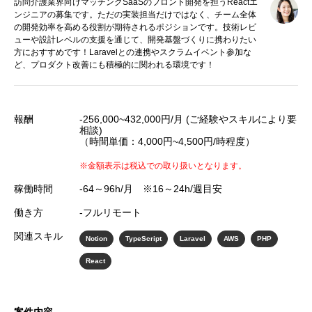
訪問介護業界向けマッチングSaaSのフロント開発を担うReactエ
ンジニアの募集です。ただの実装担当だけではなく、チーム全体
の開発効率を高める役割が期待されるポジションです。技術レビ
ューや設計レベルの支援を通じて、開発基盤づくりに携わりたい
方におすすめです！Laravelとの連携やスクラムイベント参加な
ど、プロダクト改善にも積極的に関われる環境です！
報酬
-256,000~432,000円/月 (ご経験やスキルにより要
相談)
（時間単価：4,000円~4,500円/時程度）
※金額表示は税込での取り扱いとなります。
稼働時間
-64～96h/月 ※16～24h/週目安
働き方
-フルリモート
関連スキル
Notion
TypeScript
Laravel
AWS
PHP
React