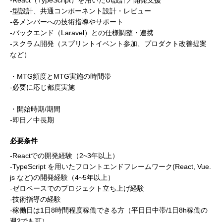
-React（TypeScript）を用いたUI設計／開発支援
-型設計、共通コンポーネント設計・レビュー
-各メンバーへの技術指導やサポート
-バックエンド（Laravel）との仕様調整・連携
-スクラム開発（スプリントイベント参加、プロダクト改善提案
など）
・MTG頻度とMTG実施の時間帯
-必要に応じ都度実施
・開始時期/期間
-即日／中長期
必要条件
-Reactでの開発経験（2~3年以上）
-TypeScript を用いたフロントエンドフレームワーク(React, Vue.
js など)の開発経験（4~5年以上）
-ゼロベースでのプロジェクト立ち上げ経験
-技術指導の経験
-稼働日は1日8時間程度稼働できる方（平日日中帯/1日8h稼働の
週2でも可）