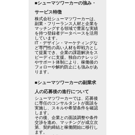
■シューマツワーカーの強み・
サービス特徴
株式会社シューマツワーカーは、
副業・フリーランス人材と企業を
マッチングする領域で豊富な実績
を持つ登録者データベースを活用
しています。
IT・デザイン・マーケティングな
ど専門性の高い人材を即戦力とし
て提案でき、企業の課題解決をス
ピーディに支援。独自のナレッジ
やサポート体制により、稼働後の
フォローや解約防止にも強みがあ
ります。
■シューマツワーカーの副業求
人の応募後の進行について
シューマツワーカーでは、応募後
に専任のコンサルタントが面談を
実施し、スキルや希望条件を確認
します。
その後、企業との面談調整や条件
交渉を進め、マッチングが成立次
第、契約締結と稼働開始に移行し
ます。